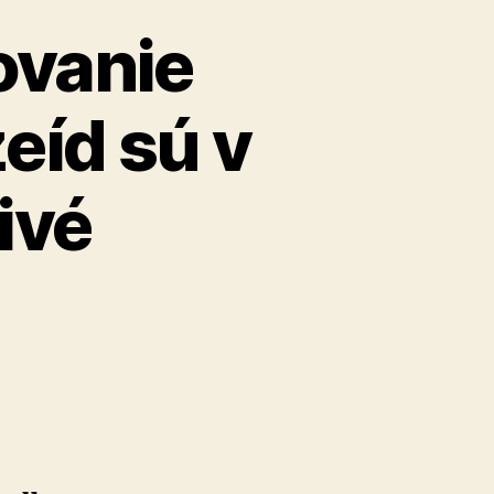
ovanie
eíd sú v
ivé
1