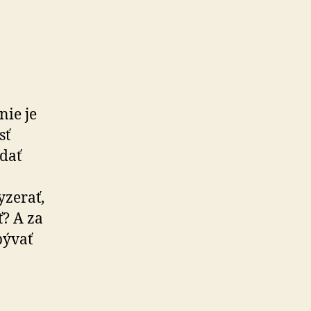
1
ie je
sť
dať
yzerať,
ť? A za
bývať