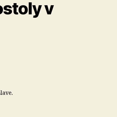
stoly v
1
lave.
ké