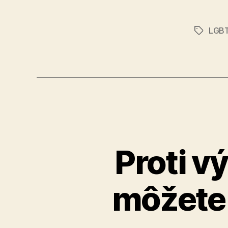
LGBT
Značky
Proti v
môžete 