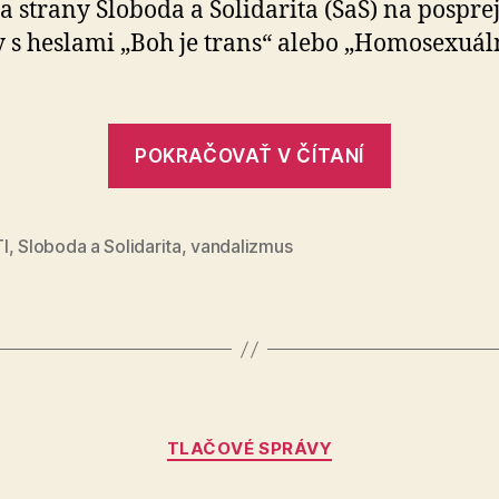
a strany Sloboda a Solidarita (SaS) na pospr
kultúrnych
y s heslami „Boh je trans“ alebo „Homosexuá
pamiatok
„Odsudzu
POKRAČOVAŤ V ČÍTANÍ
devastáci
sakrálny
a
I
,
Sloboda a Solidarita
,
vandalizmus
kultúrny
pamiatok
Kategórie
TLAČOVÉ SPRÁVY