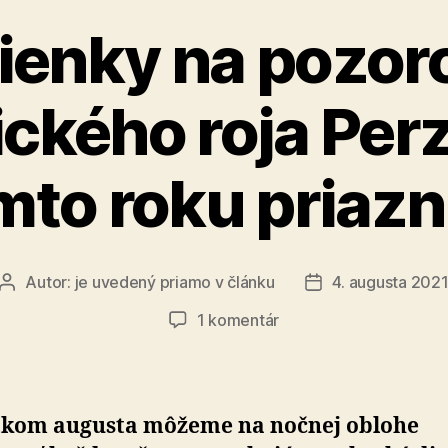
enky na pozor
ckého roja Perz
mto roku priazn
Autor:
je uvedený priamo v článku
4. augusta 202
Autor
Dátum
článku
článku
na
1 komentár
Podmienky
na
pozorovanie
meteorického
tkom augusta môžeme na nočnej oblohe
roja