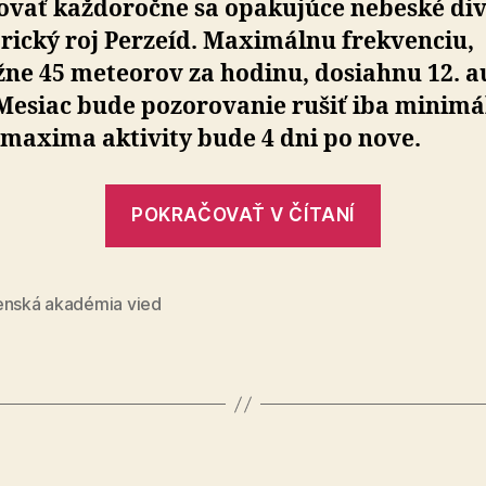
ovať každoročne sa opakujúce nebeské div
Perzeíd
rický roj Perzeíd. Maximálnu frekvenciu,
sú
v
žne 45 meteorov za hodinu, dosiahnu 12. 
tomto
 Mesiac bude pozorovanie rušiť iba minimá
roku
 maxima aktivity bude 4 dni po nove.
priaznivé
„Podmie
POKRAČOVAŤ V ČÍTANÍ
na
pozorova
meteoric
enská akadémia vied
roja
Perzeíd
sú
v
tomto