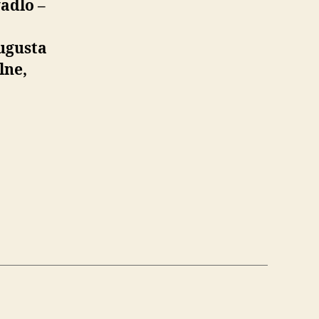
adlo –
augusta
lne,
nky
nie
kého