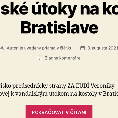
ské útoky na ko
Bratislave
Autor:
je uvedený priamo v článku
3. augusta 202
Autor
Dátum
článku
článku
na
Žiadne komentáre
Vandalské
útoky
na
kostoly
isko predsedníčky strany ZA ĽUDÍ Veroniky
v
vej k vandalským útokom na kostoly v Bratis
Bratislave
„Vandals
POKRAČOVAŤ V ČÍTANÍ
útoky