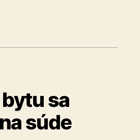
e“
 bytu sa
 na súde