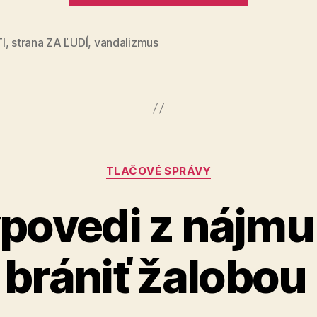
na
kostoly
I
,
strana ZA ĽUDÍ
,
vandalizmus
v
Bratislav
Kategórie
TLAČOVÉ SPRÁVY
ýpovedi z nájmu
brániť žalobou