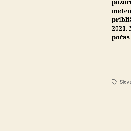
pozor
meteo
pribli
2021.
počas
Slov
Značky