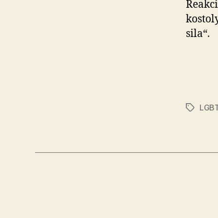
Reakci
kostol
sila“.
LGBT
Značky