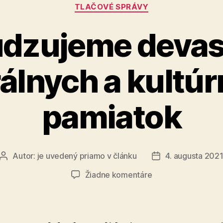
Kategórie
roku
TLAČOVÉ SPRÁVY
priaznivé
dzujeme devas
álnych a kultú
pamiatok
Autor:
je uvedený priamo v článku
4. augusta 202
Autor
Dátum
článku
článku
na
Žiadne komentáre
Odsudzujeme
devastáciu
sakrálnych
a