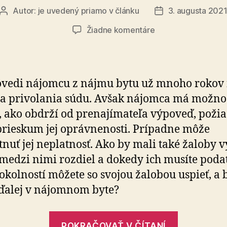
Autor:
je uvedený priamo v článku
3. augusta 202
Autor
Dátum
článku
článku
na
Žiadne komentáre
Proti
výpovedi
z
nájmu
vedi nájomcu z nájmu bytu už mnoho rokov n
bytu
a privolania súdu. Avšak nájomca má možno
sa
 ako obdrží od prenajímateľa výpoveď, požia
môžete
brániť
prieskum jej oprávnenosti. Prípadne môže
žalobou
nuť jej neplatnosť. Ako by mali také žaloby v
na
 medzi nimi rozdiel a dokedy ich musíte poda
súde
okolností môžete so svojou žalobou uspieť, a 
ďalej v nájomnom byte?
„Proti
POKRAČOVAŤ V ČÍTANÍ