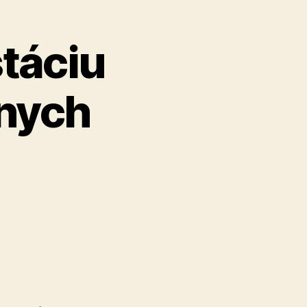
“
táciu
rnych
1