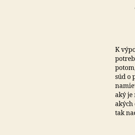
K výpo
potreb
potom,
súd o 
namiet
aký je
akých 
tak na