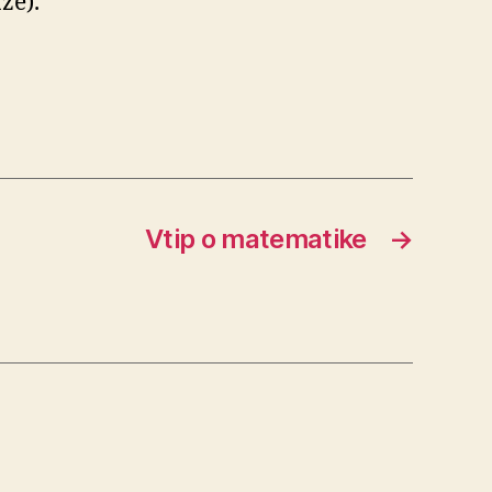
že).
Vtip o matematike
→