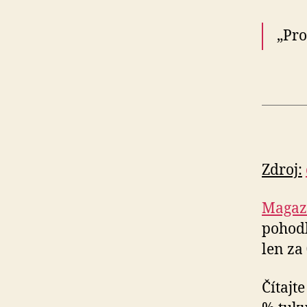
„Pro
Zdroj:
Magazí
pohodl
len za
Čítajt