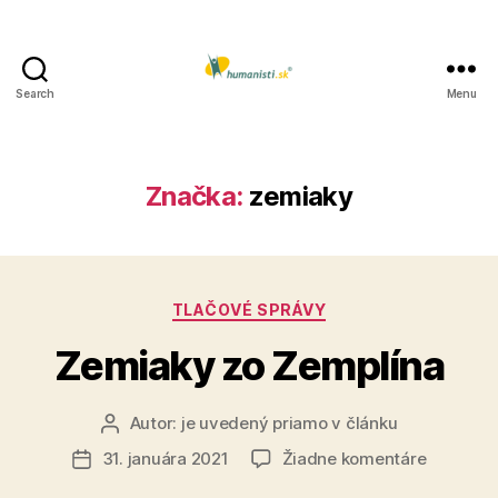
Search
Menu
Humanisti.sk
Značka:
zemiaky
Kategórie
TLAČOVÉ SPRÁVY
Zemiaky zo Zemplína
Autor:
je uvedený priamo v článku
Autor
článku
na
31. januára 2021
Žiadne komentáre
Dátum
Zemiaky
článku