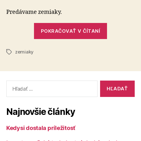
zo
Zemplín
Predávame zemiaky.
„Zemiaky
POKRAČOVAŤ V ČÍTANÍ
zo
Zemplína“
zemiaky
Značky
Vyhľadať:
Najnovšie články
Kedysi dostala príležitosť