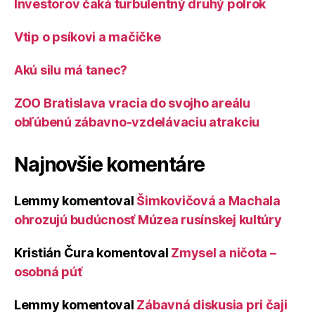
Investorov čaká turbulentný druhý polrok
Vtip o psíkovi a mačičke
Akú silu má tanec?
ZOO Bratislava vracia do svojho areálu
obľúbenú zábavno-vzdelávaciu atrakciu
Najnovšie komentáre
Lemmy
komentoval
Šimkovičová a Machala
ohrozujú budúcnosť Múzea rusínskej kultúry
Kristián Čura
komentoval
Zmysel a ničota –
osobná púť
Lemmy
komentoval
Zábavná diskusia pri čaji