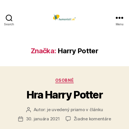
Search
Menu
Humanisti.sk
Značka:
Harry Potter
Kategórie
OSOBNÉ
Hra Harry Potter
Autor:
je uvedený priamo v článku
Autor
článku
na
30. januára 2021
Žiadne komentáre
Dátum
Hra
článku