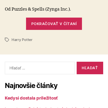
Harry
Potter
Od Puzzles & Spells (Zynga Inc.).
„Hra
POKRAČOVAŤ V ČÍTANÍ
Harry
Potter“
Harry Potter
Značky
Vyhľadať:
Najnovšie články
Kedysi dostala príležitosť