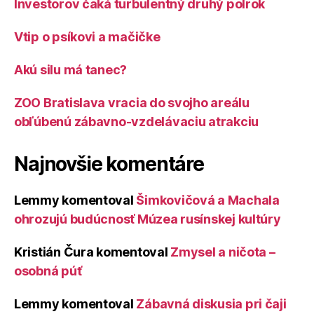
Investorov čaká turbulentný druhý polrok
Vtip o psíkovi a mačičke
Akú silu má tanec?
ZOO Bratislava vracia do svojho areálu
obľúbenú zábavno-vzdelávaciu atrakciu
Najnovšie komentáre
Lemmy
komentoval
Šimkovičová a Machala
ohrozujú budúcnosť Múzea rusínskej kultúry
Kristián Čura
komentoval
Zmysel a ničota –
osobná púť
Lemmy
komentoval
Zábavná diskusia pri čaji