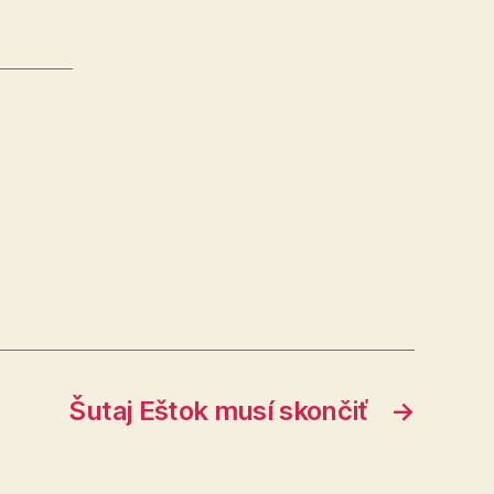
Šutaj Eštok musí skončiť
→