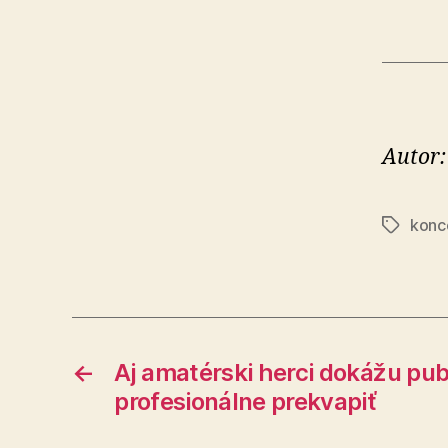
Autor
konc
Značky
←
Aj amatérski herci dokážu pu
profesionálne prekvapiť