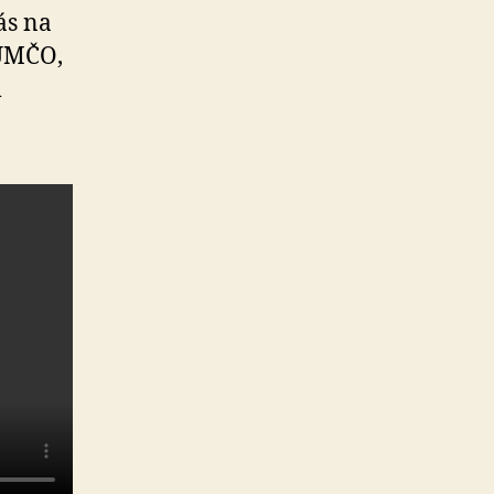
ás na
 UMČO,
m