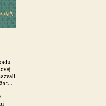
ápadu
dovej
nazvali
ušiac…
v
mi