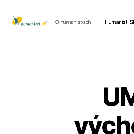
O humanistoch
Humanisti S
Humanisti.sk
UM
výcho