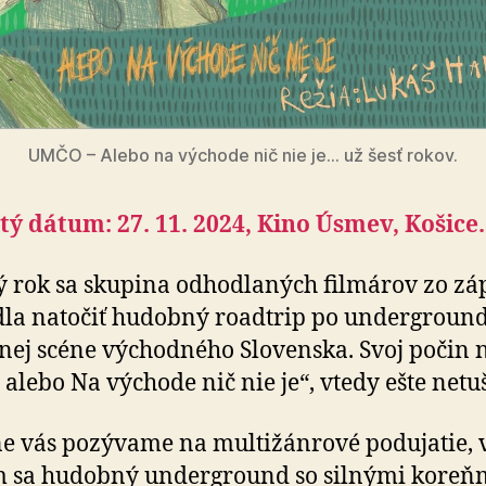
UMČO – Alebo na východe nič nie je… už šesť rokov.
tý dátum: 27. 11. 2024, Kino Úsmev, Košice.
 rok sa skupina odhodlaných filmárov zo z
la natočiť hudobný roadtrip po undergroun
ej scéne východného Slovenska. Svoj počin 
alebo Na východe nič nie je“, vtedy ešte net
e vás pozývame na multižánrové podujatie, 
m sa hudobný underground so silnými koreň