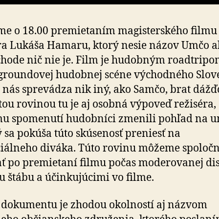
e o 18.00 premietaním magisterského filmu
ra Lukáša Hamaru, ktorý nesie názov Umčo a
hode nič nie je. Film je hudobným roadtripo
roundovej hudobnej scéne východného Slov
 nás sprevádza nik iný, ako Samčo, brat dážď
tou rovinou tu je aj osobná výpoveď režiséra,
u spomenutí hudobníci zmenili pohľad na 
ý sa pokúša túto skúsenosť preniesť na
iálneho diváka. Túto rovinu môžeme spoloč
ať po premietaní filmu počas moderovanej di
ou štábu a účinkujúcimi vo filme.
dokumentu je zhodou okolností aj názvom