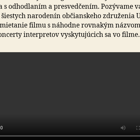
a s odhodlaním a presvedčením. Pozývame v
 šiestych narodenín občianskeho združenia
emietanie filmu s náhodne rovnakým názvo
oncerty interpretov vyskytujúcich sa vo filme.