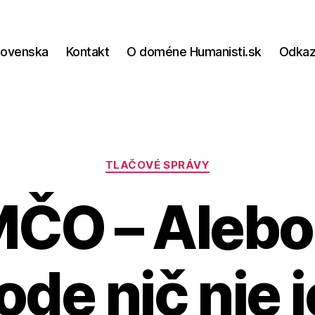
lovenska
Kontakt
O doméne Humanisti.sk
Odka
Kategórie
TLAČOVÉ SPRÁVY
ČO – Alebo
de nič nie 