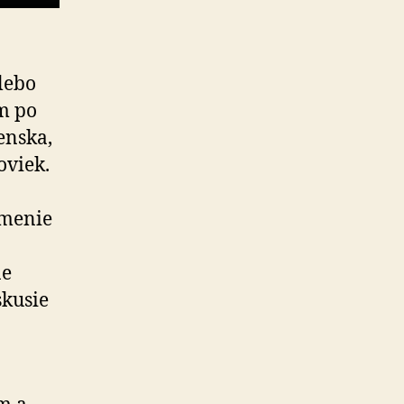
lebo
m po
enska,
oviek.
umenie
ne
skusie