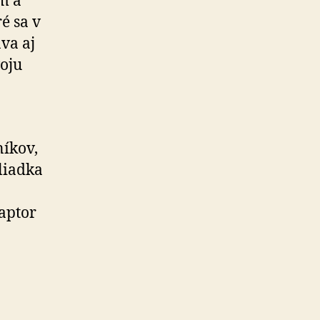
m a
é sa v
áva aj
oju
níkov,
liadka
aptor