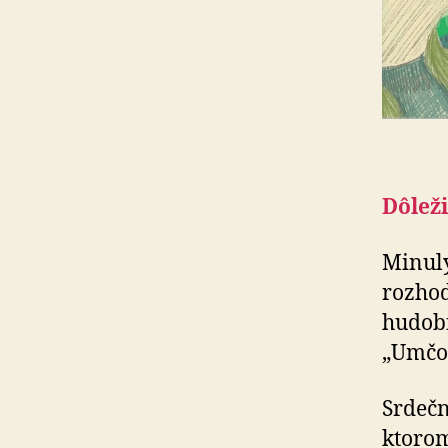
Dôleži
Minulý
rozhod
hudobn
„Umčo 
Srdečn
ktoro