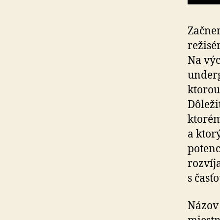
Začnem
režisé
Na výc
underg
ktorou
Dôleži
ktorém
a ktor
potenc
rozvíj
s časť
Názov 