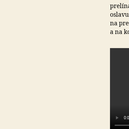
prelín
oslavu
na pr
a na k