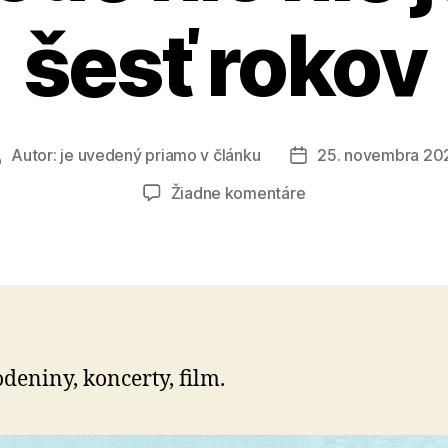
šesť rokov
Autor:
je uvedený priamo v článku
25. novembra 20
Autor
Dátum
článku
článku
na
Žiadne komentáre
UMČO
–
Alebo
na
východe
nič
nie
odeniny, koncerty, film.
je…
už
šesť