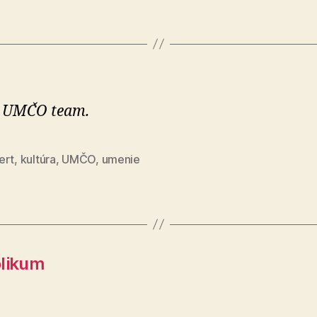
: UMČO team.
ert
,
kultúra
,
UMČO
,
umenie
blikum