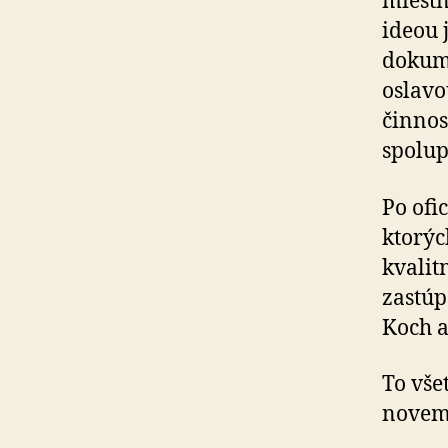
miestn
ideou 
dokume
oslavo
činnos
spolup
Po ofi
ktorýc
kvalit
zastúp
Koch a
To vše
novem