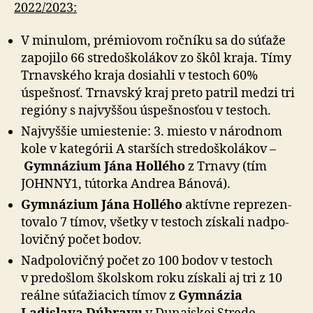
2022/2023:
V minulom, prémiovom ročníku sa do súťaže
zapojilo 66 stre­do­ško­lá­kov zo škôl kraja. Tímy
Trnavského kraja dosiahli v testoch 60%
úspešnosť. Trnavský kraj preto patril medzi tri
regióny s naj­vyš­šou úspeš­nosťou v testoch.
Najvyššie umiestenie: 3. miesto v národnom
kole v ka­te­górii A star­ších stre­do­ško­lákov –
Gym­ná­zium Jána Hollého
z Trnavy (tím
JOHNNY1, tútorka Andrea Bánová).
Gymnázium Jána Hollého
aktívne repre­zen­
to­valo 7 tímov, všetky v testoch získali nad­po­
lo­vičný počet bodov.
Nadpolovičný počet zo 100 bodov v testoch
v pre­doš­lom školskom roku získali aj tri z 10
reálne sú­ťa­žia­cich tímov z
Gym­ná­zia