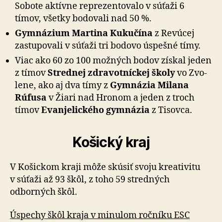
Sobote aktívne repre­zen­to­valo v súťaži 6
tímov, všetky bodovali nad 50 %.
Gymnázium Martina Kukučína
z Revúcej
zastu­po­vali v súťaži tri bodovo úspešné tímy.
Viac ako 60 zo 100 možných bodov získal jeden
z tímov
Stred­nej zdra­vot­níc­kej školy
vo Zvo­
lene, ako aj dva tímy z
Gym­ná­zia Milana
Rúfusa
v Žiari nad Hro­nom a jeden z troch
tímov
Evan­je­lic­kého gym­ná­zia
z Ti­sovca.
Košický kraj
V Košickom kraji môže skúsiť svoju kreativitu
v súťaži až 93 škôl, z toho 59 stredných
odborných škôl.
Úspechy škôl kraja v minulom ročníku ESC