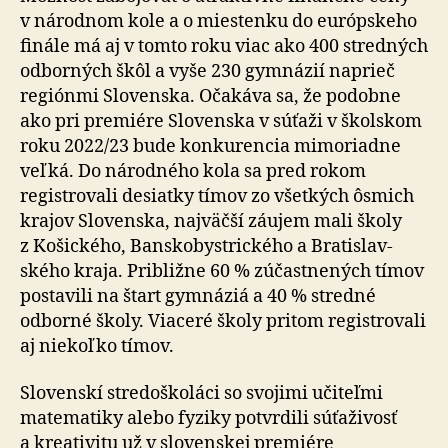
v ná­rod­nom kole a o miestenku do eu­róp­skeho
finále má aj v tomto roku viac ako 400 stredných
odborných škôl a vyše 230 gym­názií naprieč
regiónmi Slovenska. Očakáva sa, že podobne
ako pri pre­miére Slovenska v súťaži v školskom
roku 2022/23 bude kon­ku­ren­cia mimo­riadne
veľká. Do ná­rod­ného kola sa pred rokom
registrovali desiatky tímov zo všet­kých ôsmich
krajov Slovenska, naj­väčší záujem mali školy
z Ko­šic­kého, Ban­sko­bystric­kého a Bra­tis­lav­
ského kraja. Pri­bližne 60 % zúčastnených tímov
postavili na štart gym­náziá a 40 % stredné
odborné školy. Via­ceré školy pritom registrovali
aj nie­koľko tímov.
Slovenskí stredoškoláci so svojimi učiteľmi
matematiky alebo fyziky potvrdili súťaživosť
a kre­a­ti­vitu už v slo­ven­skej premiére