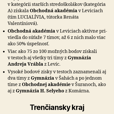
v ka­te­gó­rii star­ších stre­do­ško­lá­kov (ka­te­gó­ria
A) získala
Obchodná aka­dé­mia
v Le­vi­ciach
(tím LUCIALÍVIA, tútorka Renáta
Valentíniová).
Obchodná akadémia
v Leviciach aktívne pri­
viedla do súťaže 7 tímov, až 6 z nich malo viac
ako 50% úspešnosť.
Viac ako 75 zo 100 možných bodov získali
v testoch aj všetky tri tímy z
Gym­ná­zia
Andreja Vrábla
z Levíc.
Vysoké bodové zisky v testoch zaznamenali aj
dva tímy z
Gym­ná­zia
v Šahách a po jed­nom
tíme z
Ob­chod­nej aka­dé­mie
v Šu­ra­noch, ako
aj z
Gym­ná­zia H. Selyeho
z Ko­márna.
Trenčiansky kraj