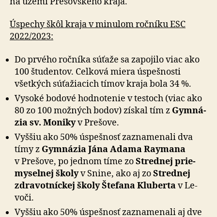
na území Pre­šov­ského kraja.
Úspechy škôl kraja v minulom ročníku ESC
2022/2023:
Do prvého ročníka súťaže sa zapojilo viac ako
100 študentov. Celková miera úspešnosti
všetkých sú­ťa­žia­cich tímov kraja bola 34 %.
Vysoké bodové hodnotenie v testoch (viac ako
80 zo 100 možných bodov) získal tím z
Gym­ná­
zia sv. Mo­niky
v Pre­šove.
Vyššiu ako 50% úspešnosť zaznamenali dva
tímy z
Gym­ná­zia Jána Adama Raymana
v Pre­šove, po jednom tíme zo
Stred­nej prie­
my­sel­nej školy
v Snine, ako aj zo
Strednej
zdra­vot­níc­kej školy Štefana Kluberta
v Le­
voči.
Vyššiu ako 50% úspešnosť zaznamenali aj dve