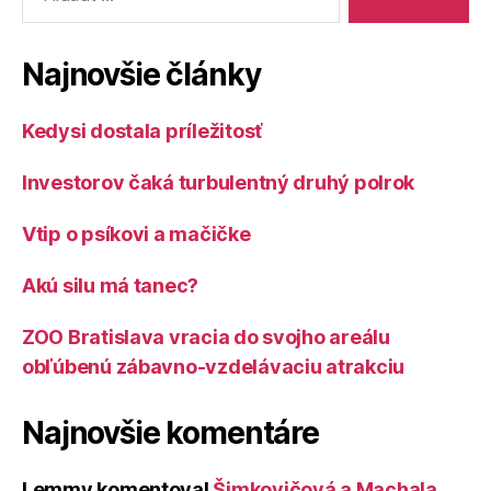
Najnovšie články
Kedysi dostala príležitosť
Investorov čaká turbulentný druhý polrok
Vtip o psíkovi a mačičke
Akú silu má tanec?
ZOO Bratislava vracia do svojho areálu
obľúbenú zábavno-vzdelávaciu atrakciu
Najnovšie komentáre
Lemmy
komentoval
Šimkovičová a Machala