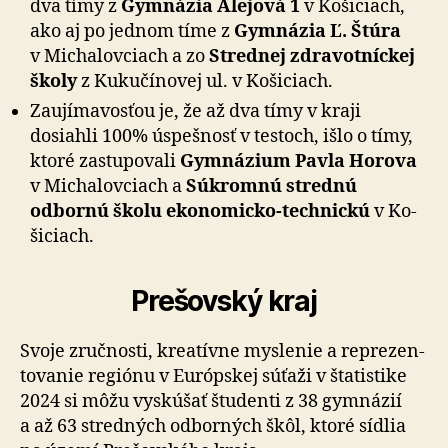
dva tímy z
Gym­ná­zia Alejová 1
v Ko­ši­ciach,
ako aj po jed­nom tíme z
Gym­ná­zia Ľ. Štúra
v Mi­cha­lov­ciach a zo
Stred­nej zdra­vot­níckej
školy
z Ku­ku­čí­no­vej ul. v Ko­ši­ciach.
Zaujímavosťou je, že až dva tímy v kraji
dosiahli 100% úspešnosť v testoch, išlo o tímy,
ktoré zastu­po­vali
Gym­ná­zium Pavla Horova
v Mi­cha­lov­ciach a
Súkromnú strednú
odbornú školu eko­no­micko-tech­nickú
v Ko­
ši­ciach.
Prešovský kraj
Svoje zručnosti, kreatívne myslenie a repre­zen­
to­vanie regiónu v Eu­róp­skej súťaži v šta­tis­tike
2024 si môžu vyskú­šať štu­denti z 38 gym­názií
a až 63 stredných odbor­ných škôl, ktoré sídlia