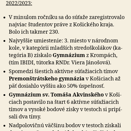
2022/2023:
V minulom ročníku sa do súťaže zaregistrovalo
naj­viac štu­den­tov práve z Ko­šic­kého kraja.
Bolo ich takmer 230.
Najvyššie umiestenie: 3. miesto v národnom
kole, v ka­te­górii mladších stre­do­ško­lákov (ka­
te­gória B) získalo
Gym­ná­zium
z Krom­pách,
(tím IBIDI, tútorka RNDr. Viera Jánošová).
Spomedzi šiestich aktívne súťažiacich tímov
Pre­mon­štrát­skeho gym­ná­zia
v Ko­ši­ciach až
päť dosiahlo vyššiu ako 50% úspešnosť.
Gymnázium sv. Tomáša Akvinského
v Ko­ši­
ciach posta­vilo na štart 6 aktívne sú­ťa­žia­cich
tímov a vy­so­ké bodové zisky v testoch si pri­pí­
sali dva tímy.
Nadpolovičnú väčšinu bodov v testoch získali