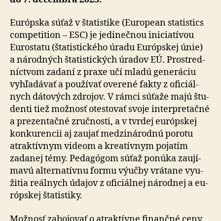
Európska súťaž v štatistike (European statistics
com­pe­tition – ESC) je jedi­neč­nou ini­cia­tí­vou
Eurostatu (šta­tis­tického úradu Európskej únie)
a ná­rod­ných šta­tis­tic­kých úradov EÚ. Prostred­
níc­tvom zadaní z praxe učí mladú ge­ne­ráciu
vyhľa­dá­vať a po­u­ží­vať ove­rené fakty z ofi­ciál­
nych dátových zdrojov. V rámci súťaže majú štu­
denti tiež možnosť otestovať svoje inter­pre­tačné
a pre­zen­tačné zruč­nosti, a v tvrdej európskej
kon­ku­ren­cii aj zaujať medzi­ná­rodnú porotu
atrak­tív­nym videom a kre­a­tív­nym pojatím
zadanej témy. Pe­da­gó­gom súťaž ponúka zau­jí­
mavú alter­na­tívnu formu výučby vrá­tane vyu­
žitia reálnych údajov z ofi­ciál­nej národnej a eu­
róp­skej šta­tis­tiky.
Možnosť zabojovať o atraktívne finančné ceny