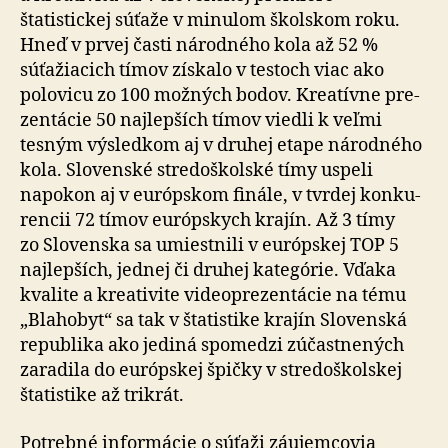
štatistickej súťaže v mi­nu­lom školskom roku.
Hneď v prvej časti národného kola až 52 %
súťažiacich tímov získalo v testoch viac ako
polo­vicu zo 100 možných bodov. Kreatívne pre­
zen­tácie 50 naj­lep­ších tímov viedli k veľmi
tesným výsledkom aj v druhej etape národného
kola. Slovenské stre­do­škol­ské tímy uspeli
napokon aj v eu­róp­skom finále, v tvrdej kon­ku­
ren­cii 72 tímov európskych krajín. Až 3 tímy
zo Slo­ven­ska sa umiestnili v eu­róp­skej TOP 5
naj­lep­ších, jednej či druhej ka­te­gó­rie. Vďaka
kvalite a kre­a­ti­vite video­pre­zen­tácie na tému
„Blahobyt“ sa tak v šta­tis­tike krajín Slovenská
republika ako jediná spomedzi zúčastnených
zaradila do eu­róp­skej špičky v stre­do­škol­skej
šta­tis­tike až tri­krát.
Potrebné informácie o súťaži záujemcovia