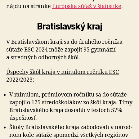
nájdu na stránke
Európska súťaž v šta­tis­tike
.
Bratislavský kraj
V Bratislavskom kraji sa do druhého ročníka
súťaže ESC 2024 môže zapojiť 95 gym­názií
a stred­ných odborných škôl.
Úspechy škôl kraja v minulom ročníku ESC
2022/2023:
V minulom, prémiovom ročníku sa do súťaže
zapojilo 125 stre­do­ško­lá­kov zo škôl kraja. Tímy
Bra­tis­lav­ského kraja dosiahli v testoch 57%
úspešnosť.
Školy Bratislavského kraja zabodovali v ná­rod­
nom kole súťaže spo­medzi všetkých regiónov