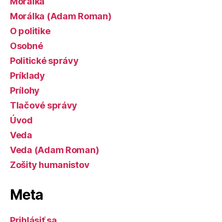
Morálka
Morálka (Adam Roman)
O politike
Osobné
Politické správy
Príklady
Prílohy
Tlačové správy
Úvod
Veda
Veda (Adam Roman)
Zošity humanistov
Meta
Prihlásiť sa