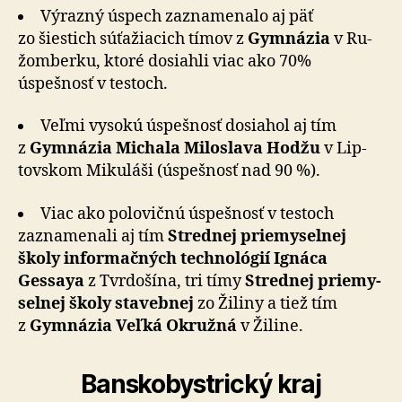
Výrazný úspech zaznamenalo aj päť
zo šiestich sú­ťa­žia­cich tímov z
Gym­názia
v Ru­
žom­berku, ktoré dosiahli viac ako 70%
úspešnosť v testoch.
Veľmi vysokú úspešnosť dosiahol aj tím
z
Gym­názia Michala Miloslava Hodžu
v Lip­
tov­skom Mi­ku­láši (úspešnosť nad 90 %).
Viac ako polovičnú úspešnosť v testoch
zazna­me­nali aj tím
Strednej prie­my­sel­nej
školy infor­mač­ných tech­no­ló­gií Ignáca
Gessaya
z Tvrdo­šína, tri tímy
Strednej prie­my­
sel­nej školy sta­veb­nej
zo Ži­liny a tiež tím
z
Gym­ná­zia Veľká Okružná
v Ži­line.
Banskobystrický kraj