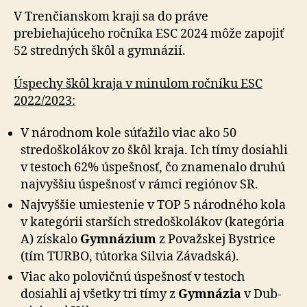
V Trenčianskom kraji sa do práve
prebiehajúceho ročníka ESC 2024 môže zapojiť
52 stredných škôl a gym­názií.
Úspechy škôl kraja v mi­nu­lom ročníku ESC
2022/2023:
V národnom kole súťažilo viac ako 50
stredoškolákov zo škôl kraja. Ich tímy dosiahli
v testoch 62% úspešnosť, čo zna­me­nalo druhú
naj­vyššiu úspešnosť v rámci regiónov SR.
Najvyššie umiestenie v TOP 5 národného kola
v ka­te­górii starších stre­do­ško­lá­kov (ka­te­gória
A) získalo
Gym­ná­zium
z Po­važ­skej Bystrice
(tím TURBO, tútorka Silvia Závadská).
Viac ako polovičnú úspešnosť v testoch
dosiahli aj všetky tri tímy z
Gym­ná­zia
v Dub­