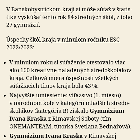
V Banskobystrickom kraji si môže súťaž v šta­tis­
tike vyskú­šať tento rok 84 stred­ných škôl, z toho
27 gym­názií.
Úspechy škôl kraja v minulom ročníku ESC
2022/2023:
V minulom roku si súťaženie otestovalo viac
ako 160 kreatívne nala­de­ných stre­do­ško­lá­kov
kraja. Cel­ková miera úspešnosti všetkých
súťažiacich tímov kraja bola 43 %.
Najvyššie umiestenie: víťazstvo (1. miesto)
v ná­rod­nom kole v ka­te­górii mladších stre­do­
ško­lákov (ka­te­gória B) získalo
Gym­ná­zium
Ivana Kraska
z Ri­mavskej Soboty (tím
ONEMANTEAM, tútorka Svetlana Bednářová).
Gymnázium Ivana Kraska
v Ri­mav­skej