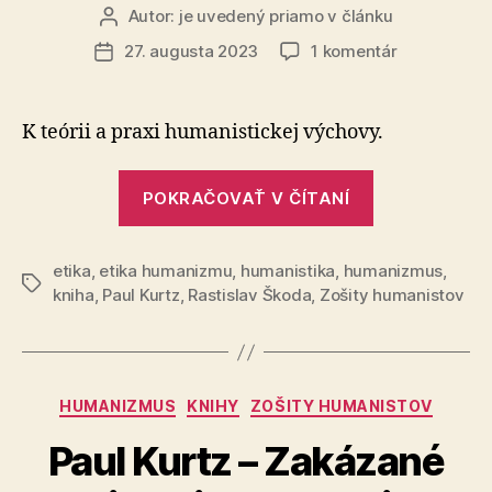
Autor:
je uvedený priamo v článku
Autor
článku
na
27. augusta 2023
1 komentár
Dátum
Paul
článku
Kurtz
–
K teórii a praxi humanistickej výchovy.
Zakázané
ovocie:
„Paul
Etika
POKRAČOVAŤ V ČÍTANÍ
Kurtz
humanizmu
–
(10.
časť)
etika
,
etika humanizmu
,
humanistika
,
humanizmus
Zakázané
,
Značky
kniha
,
Paul Kurtz
,
Rastislav Škoda
,
Zošity humanistov
ovocie:
Etika
humanizmu
(10.
Kategórie
HUMANIZMUS
KNIHY
ZOŠITY HUMANISTOV
časť)“
Paul Kurtz – Zakázané