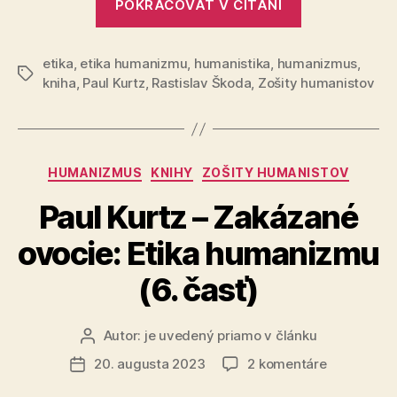
Etika
POKRAČOVAŤ V ČÍTANÍ
Kurtz
humanizm
–
(7.
časť)
etika
,
etika humanizmu
,
humanistika
,
humanizmus
Zakázané
,
Značky
kniha
,
Paul Kurtz
,
Rastislav Škoda
,
Zošity humanistov
ovocie:
Etika
humanizmu
(7.
Kategórie
HUMANIZMUS
KNIHY
ZOŠITY HUMANISTOV
časť)“
Paul Kurtz – Zakázané
ovocie: Etika humanizmu
(6. časť)
Autor:
je uvedený priamo v článku
Autor
článku
na
20. augusta 2023
2 komentáre
Dátum
Paul
článku