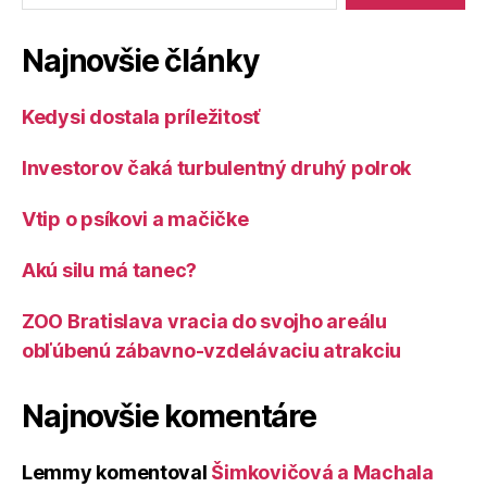
Najnovšie články
Kedysi dostala príležitosť
Investorov čaká turbulentný druhý polrok
Vtip o psíkovi a mačičke
Akú silu má tanec?
ZOO Bratislava vracia do svojho areálu
obľúbenú zábavno-vzdelávaciu atrakciu
Najnovšie komentáre
Lemmy
komentoval
Šimkovičová a Machala