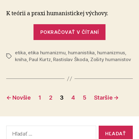
Kurtz
–
K teórii a praxi humanistickej výchovy.
Zakázané
ovocie:
„Paul
Etika
POKRAČOVAŤ V ČÍTANÍ
Kurtz
humanizmu
–
(1.
časť)
etika
,
etika humanizmu
,
humanistika
,
humanizmus
Zakázané
,
Značky
kniha
,
Paul Kurtz
,
Rastislav Škoda
,
Zošity humanistov
ovocie:
Etika
humanizmu
(1.
Stránkovanie
časť)“
←
Novšie
1
2
3
4
5
Staršie
→
príspevkov
Vyhľadať: