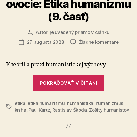
ovocie: Etika humanizmu
(9. časť)
Autor:
je uvedený priamo v článku
Autor
článku
na
27. augusta 2023
Žiadne komentáre
Dátum
Paul
článku
Kurtz
–
K teórii a praxi humanistickej výchovy.
Zakázan
ovocie:
„Paul
Etika
POKRAČOVAŤ V ČÍTANÍ
Kurtz
humani
–
(9.
časť)
etika
,
etika humanizmu
,
humanistika
,
humanizmus
Zakázané
,
Značky
kniha
,
Paul Kurtz
,
Rastislav Škoda
,
Zošity humanistov
ovocie:
Etika
humanizmu
(9.