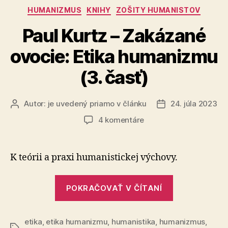
(4.
Kategórie
HUMANIZMUS
KNIHY
ZOŠITY HUMANISTOV
časť)“
Paul Kurtz – Zakázané
ovocie: Etika humanizmu
(3. časť)
Autor:
je uvedený priamo v článku
24. júla 2023
Autor
Dátum
článku
článku
na
4 komentáre
Paul
Kurtz
–
K teórii a praxi humanistickej výchovy.
Zakázané
ovocie:
„Paul
Etika
POKRAČOVAŤ V ČÍTANÍ
Kurtz
humanizmu
–
(3.
časť)
etika
,
etika humanizmu
,
humanistika
,
humanizmus
Zakázané
,
Značky