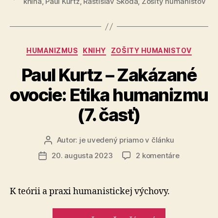
kniha
,
Paul Kurtz
,
Rastislav Škoda
,
Zošity humanistov
ovocie:
Etika
humanizmu
(8.
Kategórie
HUMANIZMUS
KNIHY
ZOŠITY HUMANISTOV
časť)“
Paul Kurtz – Zakázané
ovocie: Etika humanizmu
(7. časť)
Autor:
je uvedený priamo v článku
Autor
článku
na
20. augusta 2023
2 komentáre
Dátum
Paul
článku
Kurtz
–
K teórii a praxi humanistickej výchovy.
Zakázané
ovocie:
„Paul