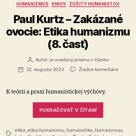
Kategórie
HUMANIZMUS
KNIHY
ZOŠITY HUMANISTOV
časť)“
Paul Kurtz – Zakázané
ovocie: Etika humanizmu
(8. časť)
Autor:
je uvedený priamo v článku
Autor
článku
na
22. augusta 2023
Žiadne komentáre
Dátum
Paul
článku
Kurtz
–
K teórii a praxi humanistickej výchovy.
Zakázan
ovocie:
„Paul
Etika
POKRAČOVAŤ V ČÍTANÍ
Kurtz
humani
–
(8.
časť)
etika
,
etika humanizmu
,
humanistika
,
humanizmus
Zakázané
,
Značky