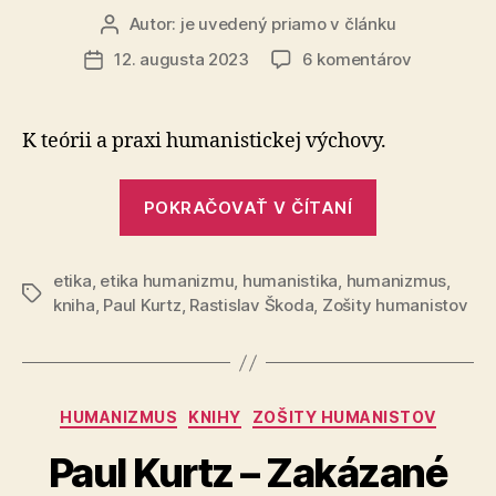
Autor:
je uvedený priamo v článku
Autor
článku
na
12. augusta 2023
6 komentárov
Dátum
Paul
článku
Kurtz
–
K teórii a praxi humanistickej výchovy.
Zakázané
ovocie:
„Paul
Etika
POKRAČOVAŤ V ČÍTANÍ
Kurtz
humanizm
–
(5.
časť)
etika
,
etika humanizmu
,
humanistika
,
humanizmus
Zakázané
,
Značky
kniha
,
Paul Kurtz
,
Rastislav Škoda
,
Zošity humanistov
ovocie:
Etika
humanizmu
(5.
Kategórie
HUMANIZMUS
KNIHY
ZOŠITY HUMANISTOV
časť)“
Paul Kurtz – Zakázané