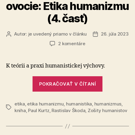
ovocie: Etika humanizmu
(4. časť)
Autor:
je uvedený priamo v článku
26. júla 2023
Autor
Dátum
článku
článku
na
2 komentáre
Paul
Kurtz
–
K teórii a praxi humanistickej výchovy.
Zakázané
ovocie:
„Paul
Etika
POKRAČOVAŤ V ČÍTANÍ
Kurtz
humanizmu
–
(4.
časť)
etika
,
etika humanizmu
,
humanistika
,
humanizmus
Zakázané
,
Značky
kniha
,
Paul Kurtz
,
Rastislav Škoda
,
Zošity humanistov
ovocie:
Etika
humanizmu