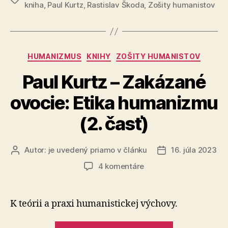
kniha
,
Paul Kurtz
,
Rastislav Škoda
,
Zošity humanistov
ovocie:
Etika
humanizmu
(3.
Kategórie
HUMANIZMUS
KNIHY
ZOŠITY HUMANISTOV
časť)“
Paul Kurtz – Zakázané
ovocie: Etika humanizmu
(2. časť)
Autor:
je uvedený priamo v článku
16. júla 2023
Autor
Dátum
článku
článku
na
4 komentáre
Paul
Kurtz
–
K teórii a praxi humanistickej výchovy.
Zakázané
ovocie:
„Paul