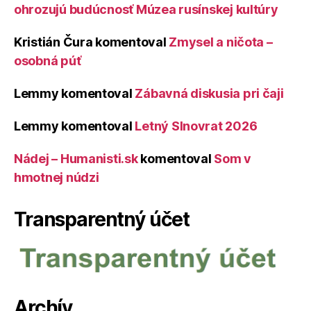
ohrozujú budúcnosť Múzea rusínskej kultúry
Kristián Čura
komentoval
Zmysel a ničota –
osobná púť
Lemmy
komentoval
Zábavná diskusia pri čaji
Lemmy
komentoval
Letný Slnovrat 2026
Nádej – Humanisti.sk
komentoval
Som v
hmotnej núdzi
Transparentný účet
Archív