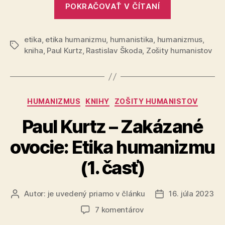
Etika
POKRAČOVAŤ V ČÍTANÍ
Kurtz
humanizmu
–
(2.
časť)
etika
,
etika humanizmu
,
humanistika
,
humanizmus
Zakázané
,
Značky
kniha
,
Paul Kurtz
,
Rastislav Škoda
,
Zošity humanistov
ovocie:
Etika
humanizmu
(2.
Kategórie
HUMANIZMUS
KNIHY
ZOŠITY HUMANISTOV
časť)“
Paul Kurtz – Zakázané
ovocie: Etika humanizmu
(1. časť)
Autor:
je uvedený priamo v článku
16. júla 2023
Autor
Dátum
článku
článku
na
7 komentárov
Paul