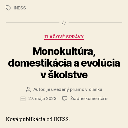
bude
INESS
vyvíjať
Značky
počet
zdravotníko
na
Kategórie
TLAČOVÉ SPRÁVY
Slovensku“
Monokultúra,
domestikácia a evolúcia
v školstve
Autor:
je uvedený priamo v článku
Autor
článku
na
27. mája 2023
Žiadne komentáre
Dátum
Monokultú
článku
domestiká
a
Nová publikácia od INESS.
evolúcia