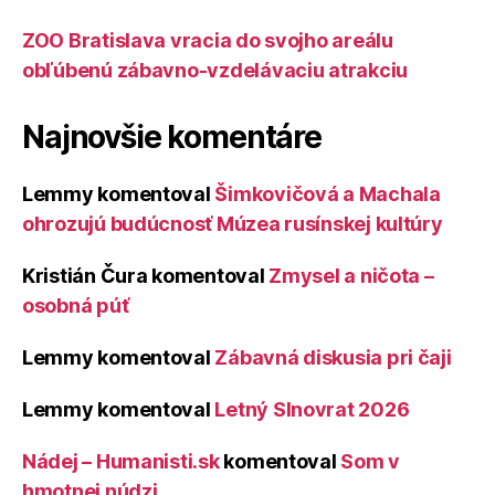
ZOO Bratislava vracia do svojho areálu
obľúbenú zábavno-vzdelávaciu atrakciu
Najnovšie komentáre
Lemmy
komentoval
Šimkovičová a Machala
ohrozujú budúcnosť Múzea rusínskej kultúry
Kristián Čura
komentoval
Zmysel a ničota –
osobná púť
Lemmy
komentoval
Zábavná diskusia pri čaji
Lemmy
komentoval
Letný Slnovrat 2026
Nádej – Humanisti.sk
komentoval
Som v
hmotnej núdzi