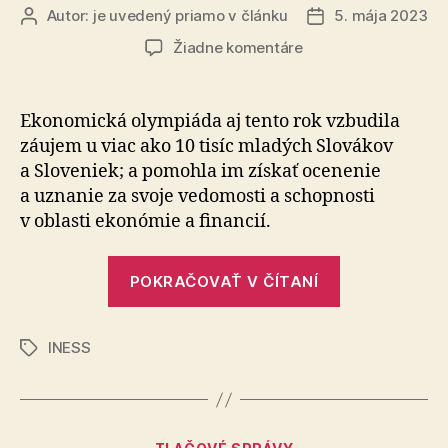
Autor:
je uvedený priamo v článku
5. mája 2023
Autor
Dátum
článku
článku
na
Žiadne komentáre
V
tohoročnej
Ekonomickej
Ekonomická olympiáda aj tento rok vzbudila
olympiáde
záujem u viac ako 10 tisíc mladých Slovákov
zvíťazil
a Sloveniek; a pomohla im získať oce­ne­nie
Samuel
a uzna­nie za svoje ve­do­mosti a schop­nosti
Jurčišin
v oblasti eko­nó­mie a financií.
z
Gymnázia
Jura
„V
POKRAČOVAŤ V ČÍTANÍ
Hronca
tohoročnej
v
Ekonomicke
Bratislave
INESS
olympiáde
Značky
zvíťazil
Samuel
Jurčišin
Kategórie