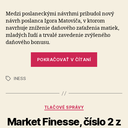
získa
za
Medzi poslaneckými návrhmi pribudol nový
prvých
návrh poslanca Igora Matoviča, v ktorom
5
navrhuje zníženie daňo­vého zaťa­ženia matiek,
rokov
mladých ľudí a trvalé zave­denie zvýše­ného
91-
daňo­vého bonusu.
tisíc
eur
„Rodina
POKRAČOVAŤ V ČÍTANÍ
získa
za
INESS
prvých
Značky
5
rokov
91-
Kategórie
TLAČOVÉ SPRÁVY
tisíc
eur“
Market Finesse, číslo 2 z