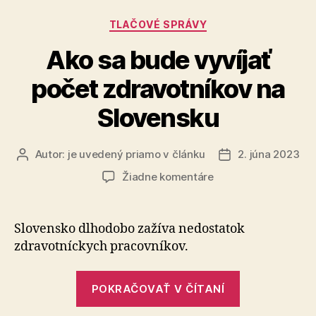
opatrení“
Kategórie
TLAČOVÉ SPRÁVY
Ako sa bude vyvíjať
počet zdravotníkov na
Slovensku
Autor:
je uvedený priamo v článku
2. júna 2023
Autor
Dátum
článku
článku
na
Žiadne komentáre
Ako
sa
bude
Slovensko dlhodobo zažíva nedostatok
vyvíjať
zdravotníckych pracovníkov.
počet
zdravotníkov
„Ako
na
POKRAČOVAŤ V ČÍTANÍ
sa
Slovensku