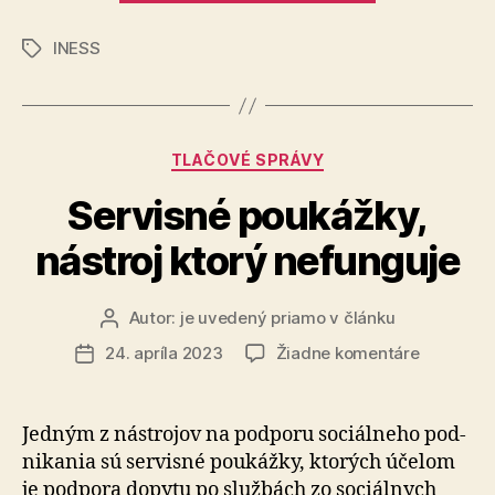
6.
INESS
finále
Značky
Ekonomicke
olympiády
pre
Kategórie
TLAČOVÉ SPRÁVY
stredoškolá
Servisné poukážky,
nástroj ktorý nefunguje
Autor:
je uvedený priamo v článku
Autor
článku
na
24. apríla 2023
Žiadne komentáre
Dátum
Servisné
článku
poukážky
nástroj
Jedným z nástrojov na podporu so­ciál­neho pod­
ktorý
ni­ka­nia sú servisné poukážky, ktorých účelom
nefunguj
je podpora dopytu po službách zo sociál­nych