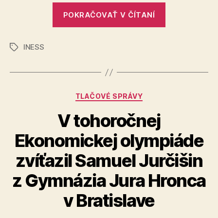
v
„Monokultúr
školstve
POKRAČOVAŤ V ČÍTANÍ
domestikáci
a
INESS
evolúcia
Značky
v
školstve“
Kategórie
TLAČOVÉ SPRÁVY
V tohoročnej
Ekonomickej olympiáde
zvíťazil Samuel Jurčišin
z Gymnázia Jura Hronca
v Bratislave