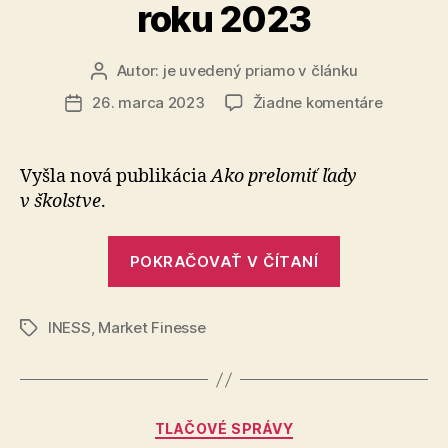
roku 2023
Autor:
je uvedený priamo v článku
Autor
článku
na
26. marca 2023
Žiadne komentáre
Dátum
Market
článku
Finesse,
číslo
Vyšla nová publikácia
Ako prelomiť ľady
2
v školstve
.
z
roku
„Market
2023
POKRAČOVAŤ V ČÍTANÍ
Finesse,
číslo
INESS
,
Market Finesse
2
Značky
z
roku
2023“
Kategórie
TLAČOVÉ SPRÁVY