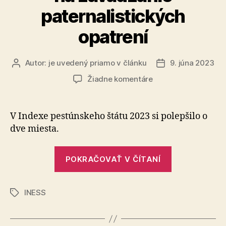
paternalistických
opatrení
Autor:
je uvedený priamo v článku
9. júna 2023
Autor
Dátum
článku
článku
na
Žiadne komentáre
Slovensko
odoláva
tlaku
V Indexe pestúnskeho štátu 2023 si polepšilo o
na
dve miesta.
zavádzanie
paternalistických
„Slovensko
opatrení
POKRAČOVAŤ V ČÍTANÍ
odoláva
tlaku
INESS
na
Značky
zavádzanie
paternalisti