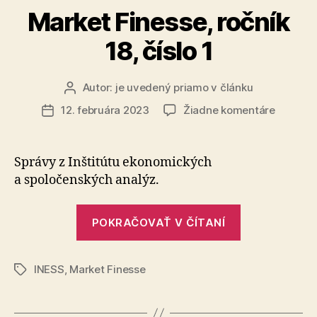
Market Finesse, ročník
18, číslo 1
Autor:
je uvedený priamo v článku
Autor
článku
na
12. februára 2023
Žiadne komentáre
Dátum
Market
článku
Finesse,
ročník
Správy z Inštitútu ekonomických
18,
a spoločenských analýz.
číslo
1
„Market
POKRAČOVAŤ V ČÍTANÍ
Finesse,
ročník
INESS
,
Market Finesse
18,
Značky
číslo
1“