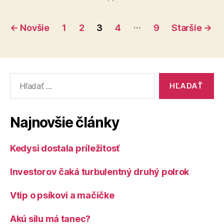
Stránkovanie
…
←
Novšie
1
2
3
4
9
Staršie
→
príspevkov
Vyhľadať:
Najnovšie články
Kedysi dostala príležitosť
Investorov čaká turbulentný druhý polrok
Vtip o psíkovi a mačičke
Akú silu má tanec?