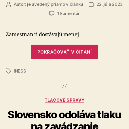
Autor:
je uvedený priamo v článku
22. júla 2023
Autor
Dátum
článku
článku
na
1 komentár
Minimálna
mzda
v
Zamestnanci dostávajú menej.
SR:
zamestnávatelia
„Minimálna
platia
POKRAČOVAŤ V ČÍTANÍ
mzda
viac
v
INESS
SR:
Značky
zamestnávat
platia
viac“
Kategórie
TLAČOVÉ SPRÁVY
Slovensko odoláva tlaku
na zavádzanie