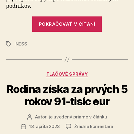
pod­nikov.
„Servisné
POKRAČOVAŤ V ČÍTANÍ
poukážky,
nástroj
INESS
ktorý
Značky
nefunguje“
Kategórie
TLAČOVÉ SPRÁVY
Rodina získa za prvých 5
rokov 91-tisíc eur
Autor:
je uvedený priamo v článku
Autor
článku
na
18. apríla 2023
Žiadne komentáre
Dátum
Rodina
článku