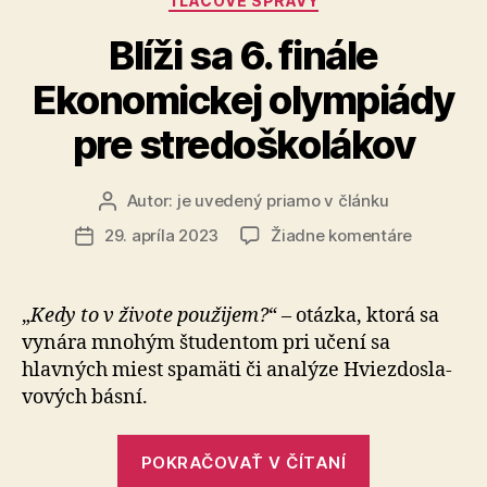
TLAČOVÉ SPRÁVY
z
Gymnázia
Blíži sa 6. finále
Jura
Ekonomickej olympiády
Hronca
v
pre stredoškolákov
Bratislave“
Autor:
je uvedený priamo v článku
Autor
článku
na
29. apríla 2023
Žiadne komentáre
Dátum
Blíži
článku
sa
6.
„
Kedy to v živote použijem?
“ – otázka, ktorá sa
finále
vynára mnohým študentom pri učení sa
Ekonomic
hlavných miest spamäti či analýze Hviezdo­sla­
olympiád
vo­vých básní.
pre
stredoško
„Blíži
POKRAČOVAŤ V ČÍTANÍ
sa