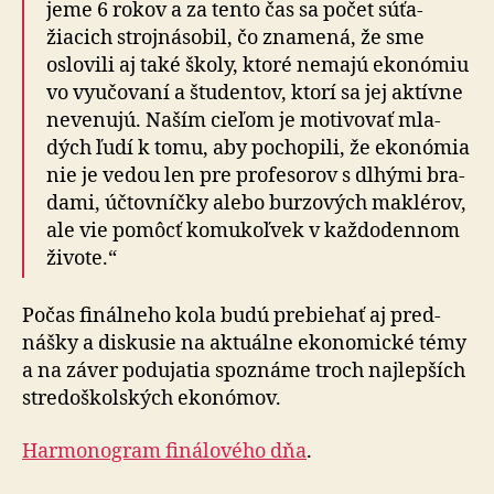
je­me 6 rokov a za tento čas sa počet súťa­
žiacich stroj­ná­so­bil, čo zna­me­ná, že sme
oslovili aj také školy, ktoré nemajú eko­nó­miu
vo vyu­čo­va­ní a štu­den­tov, ktorí sa jej aktívne
ne­ve­­nu­­jú. Naším cieľom je mo­ti­­vo­vať mla­
dých ľudí k tomu, aby po­cho­pi­li, že eko­­nó­­mia
nie je vedou len pre pro­fe­­so­rov s dlhými bra­
dami, účtovníčky alebo burzových maklérov,
ale vie pomôcť komu­koľvek v každo­dennom
živote.“
Počas finálneho kola budú prebiehať aj pred­
náš­ky a dis­ku­sie na aktu­álne eko­no­mické témy
a na záver po­du­ja­tia spoznáme troch naj­lepších
stredo­školských eko­nó­mov.
Harmonogram finálového dňa
.