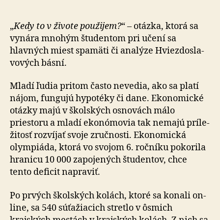
6.
finále
Ekonomic
„
Kedy to v živote použijem?
“ – otázka, ktorá sa
olympiád
vynára mnohým študentom pri učení sa
pre
hlavných miest spamäti či analýze Hviezdo­sla­
stredoško
vo­vých básní.
Mladí ľudia pritom často nevedia, ako sa platí
nájom, fungujú hy­po­té­ky či dane. Eko­no­mické
otázky majú v školských osnovách málo
priestoru a mladí eko­nó­movia tak nemajú prí­le­
žitosť rozvíjať svoje zručnosti. Eko­no­mická
olym­piáda, ktorá vo svojom 6. roč­níku pokorila
hranicu 10 000 za­po­je­ných štu­den­tov, chce
tento de­fi­cit napraviť.
Po prvých školských kolách, ktoré sa ko­na­li on­
line, sa 540 súťažiacich stretlo v ôsmich