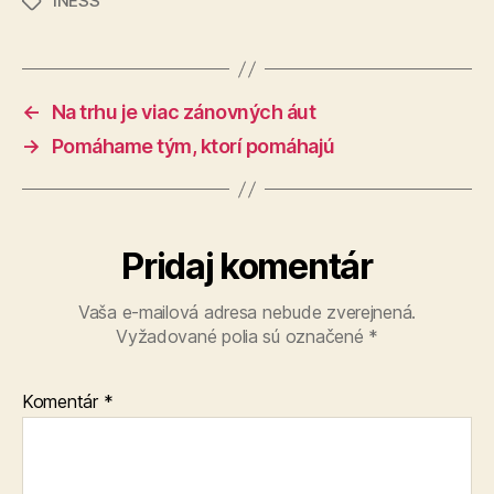
INESS
Značky
←
Na trhu je viac zánovných áut
→
Pomáhame tým, ktorí pomáhajú
Pridaj komentár
Vaša e-mailová adresa nebude zverejnená.
Vyžadované polia sú označené
*
Komentár
*