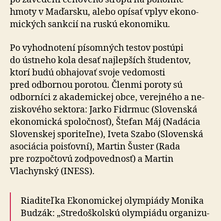
hmoty v Maďarsku, alebo opísať vplyv eko­no­
mických sankcií na ruskú eko­no­mi­ku.
Po vyhodnotení písomných testov postúpi
do ústneho kola desať naj­lepších študentov,
ktorí budú ob­ha­jovať svoje vedo­mosti
pred odbornou porotou. Členmi poroty sú
odbor­níci z aka­de­mickej obce, verejného a ne­
zisko­vého sektora: Jarko Fidrmuc (Slovenská
eko­no­mická spoloč­nosť), Štefan Máj (Nadácia
Slo­venskej spori­teľne), Iveta Szabo (Slo­venská
aso­ciácia poisťovní), Martin Šuster (Rada
pre roz­počtovú zod­poved­nosť) a Martin
Vlachynský (INESS).
Riaditeľka Ekonomickej olympiády Monika
Budzák: „Stredo­školskú olym­piádu or­ga­ni­zu­