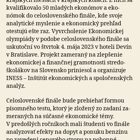
krajských mestách v krajských kolách. Z nich sa
kva­li­fi­ko­va­lo 50 mladých eko­nómov a eko­
nómok do celo­slo­venského finále, kde svoje
ana­ly­tické myslenie a eko­no­mický prehľad
otestujú ešte raz. Vyvrcho­lenie Eko­nomickej
olym­piády v podobe celo­slovenského finále sa
usku­toční vo štvrtok 4. mája 2023 v hoteli Devín
v Bratislave. Projekt zame­raný na zlep­šenie
eko­no­mickej a finančnej gramot­nosti stredo­
školákov na Slo­vensko pri­nie­sol a orga­ni­zuje
INESS – Inštitút eko­no­mických a spolo­čenských
analýz.
Celoslovenské finále bude prebiehať formou
písomného testu, ktorý je zložený zo zada­ní za­
me­ra­ných na súčasné eko­no­mické témy.
V predošlých roč­níkoch mali študenti vo finále
analyzovať efekty na dopyt a ponuku benzínu
po zave­dení ceno­vého stropu na pohonné