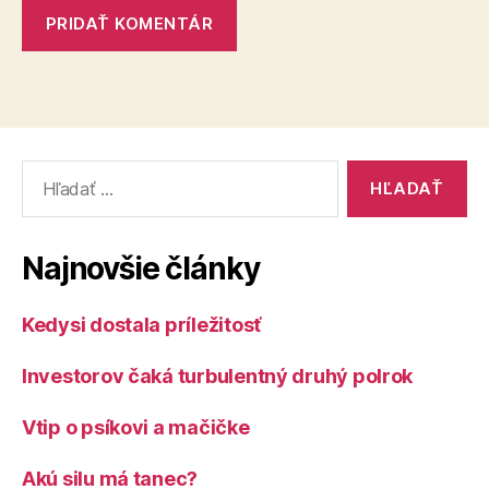
Vyhľadať:
Najnovšie články
Kedysi dostala príležitosť
Investorov čaká turbulentný druhý polrok
Vtip o psíkovi a mačičke
Akú silu má tanec?