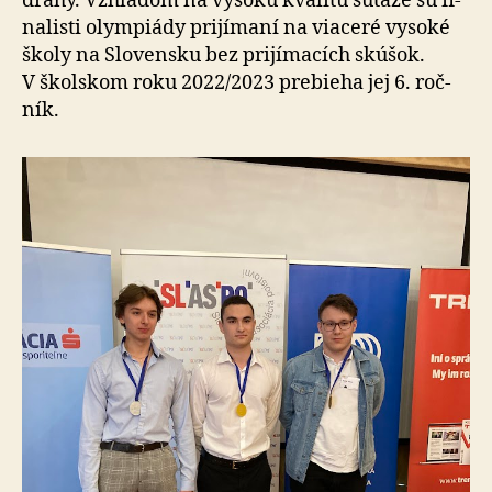
dráhy. Vzhľa­dom na vysokú kvalitu súťaže sú fi­
na­listi olym­piády pri­jí­ma­ní na viaceré vysoké
školy na Slo­vensku bez pri­jí­ma­cích skúšok.
V školskom roku 2022/2023 pre­bie­ha jej 6. roč­
ník.