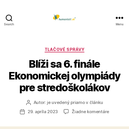
Search
Menu
Humanisti.sk
Kategórie
TLAČOVÉ SPRÁVY
Blíži sa 6. finále
Ekonomickej olympiády
pre stredoškolákov
Autor:
je uvedený priamo v článku
Autor
článku
na
29. apríla 2023
Žiadne komentáre
Dátum
Blíži
článku
sa