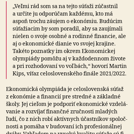
„Veľmi rád som sa na tejto súťaži zúčastnil
a určite ju od­po­rú­čam každému, kto má
aspoň trochu záujem o eko­nó­miu. Budú­cim
súťa­žiacim by som poradil, aby sa zau­jí­ma­li
nielen o svoje osobné a rodinné financie, ale
aj o eko­no­mické dianie vo svojej krajine.
Takéto poznatky im okrem Eko­no­mickej
olym­piády pomôžu aj v každo­dennom živote
a pri roz­ho­do­va­ní vo voľbách,“ hovorí Martin
Kips, víťaz celo­slo­venského finále 2021/2022.
Ekonomická olympiáda je celo­slo­venská súťaž
z eko­nó­mie a finan­cií pre stred­né a zá­klad­né
školy. Jej cie­ľom je pod­po­riť eko­no­mické vzdelá­
vanie a roz­víjať fi­nančné zruč­nosti mla­dých
ľudí, čo z nich robí aktívnych účastníkov spoloč­
nosti a pomáha v bu­do­va­ní ich pro­fe­sio­nálnej