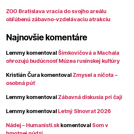
ZOO Bratislava vracia do svojho areálu
obľúbenú zábavno-vzdelávaciu atrakciu
Najnovšie komentáre
Lemmy
komentoval
Šimkovičová a Machala
ohrozujú budúcnosť Múzea rusínskej kultúry
Kristián Čura
komentoval
Zmysel a ničota –
osobná púť
Lemmy
komentoval
Zábavná diskusia pri čaji
Lemmy
komentoval
Letný Slnovrat 2026
Nádej – Humanisti.sk
komentoval
Som v
hmotnej núdzi