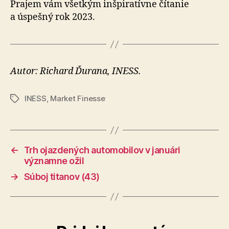
Prajem vám všetkým inšpiratívne čítanie
a úspešný rok 2023.
Autor: Richard Ďurana, INESS.
INESS
,
Market Finesse
Značky
←
Trh ojazdených automobilov v januári
významne ožil
→
Súboj titanov (43)