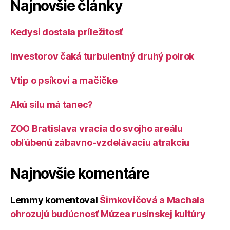
Najnovšie články
Kedysi dostala príležitosť
Investorov čaká turbulentný druhý polrok
Vtip o psíkovi a mačičke
Akú silu má tanec?
ZOO Bratislava vracia do svojho areálu
obľúbenú zábavno-vzdelávaciu atrakciu
Najnovšie komentáre
Lemmy
komentoval
Šimkovičová a Machala
ohrozujú budúcnosť Múzea rusínskej kultúry