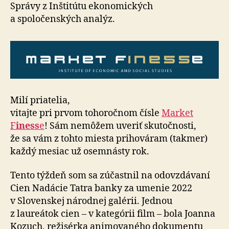
číslo
Správy z Inštitútu ekonomických
1
a spoločenských analýz.
Milí priatelia,
vitajte pri prvom tohoročnom čísle
Market
F
iness
e
! Sám nemôžem uveriť skutočnosti,
že sa vám z tohto miesta prihováram (takmer)
každý mesiac už osemnásty rok.
Tento týždeň som sa zúčastnil na odovzdávaní
Cien Nadácie Tatra banky za umenie 2022
v Slovenskej národnej galérii. Jednou
z laureátok cien – v kategórii film – bola Joanna
Kozuch, režisérka animovaného dokumentu