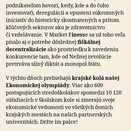
podnikateľom hovorí, kedy, kde a do čoho
investovať), deregulácii a vpustení súkromných
iniciatív do historicky skostnatených a pritom
kľúčových sektorov ako je zdravotníctvo
či vzdelávanie. V Market F
iness
e sa už toho veľa
písalo aj o potrebe dôslednej
fiškálnej
decentralizácie
ako prostriedku k zavedeniu
konkurencie tam, kde od Nežnej revolúcie
pretrváva silný diktát a monopol štátu.
V týchto dňoch prebiehajú
krajské kolá našej
Ekonomickej olympiády
. Viac ako 600
postupujúcich stredoškolákov spomedzi 10 120
súťažiacich v školskom kole si zmerajú svoje
ekonomické vedomosti vo všetkých ôsmich
krajských mestách na našich partnerských
univerzitách. Držte im palce!