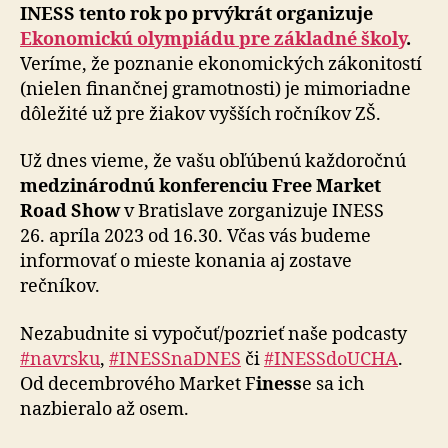
INESS tento rok po prvýkrát organizuje
Ekonomickú olympiádu pre základné školy
.
Veríme, že poznanie ekonomických zákonitostí
(nielen finančnej gramotnosti) je mimoriadne
dôležité už pre žiakov vyšších ročníkov ZŠ.
Už dnes vieme, že vašu obľúbenú každoročnú
medzinárodnú konferenciu Free Market
Road Show
v Bratislave zorganizuje INESS
26. apríla 2023 od 16.30. Včas vás budeme
informovať o mieste konania aj zostave
rečníkov.
Nezabudnite si vypočuť/pozrieť naše podcasty
#navrsku
,
#INESSnaDNES
či
#INESSdoUCHA
.
Od decembrového Market F
iness
e sa ich
nazbieralo až osem.