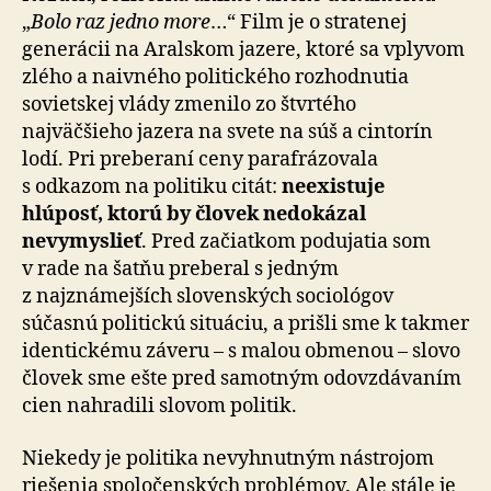
„
Bolo raz jedno more
…“ Film je o stratenej
generácii na Aralskom jazere, ktoré sa vplyvom
zlého a naivného politického rozhodnutia
sovietskej vlády zmenilo zo štvrtého
najväčšieho jazera na svete na súš a cintorín
lodí. Pri preberaní ceny parafrázovala
s odkazom na politiku citát:
neexistuje
hlúposť, ktorú by človek nedokázal
nevymyslieť
. Pred začiatkom podujatia som
v rade na šatňu preberal s jedným
z najznámejších slovenských sociológov
súčasnú politickú situáciu, a prišli sme k takmer
identickému záveru – s malou obmenou – slovo
človek sme ešte pred samotným odovzdávaním
cien nahradili slovom politik.
Niekedy je politika nevyhnutným nástrojom
riešenia spoločenských problémov. Ale stále je