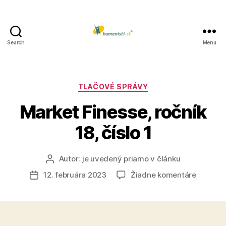
Search
Menu
Humanisti.sk
Kategórie
TLAČOVÉ SPRÁVY
Market Finesse, ročník
18, číslo 1
Autor:
je uvedený priamo v článku
Autor
článku
na
12. februára 2023
Žiadne komentáre
Dátum
Market
článku
Finesse,
ročník
18,