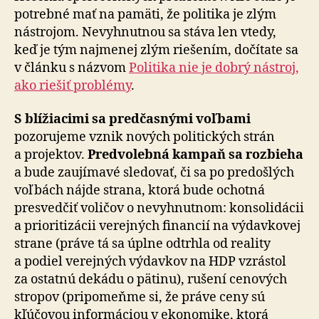
potrebné mať na pamäti, že politika je zlým
nástrojom. Nevyhnutnou sa stáva len vtedy,
keď je tým najmenej zlým riešením, dočítate sa
v článku s názvom
Politika nie je dobrý nástroj,
ako riešiť problémy
.
S blížiacimi sa predčasnými voľbami
pozorujeme vznik nových politických strán
a projektov.
Predvolebná kampaň sa rozbieha
a bude zaujímavé sledovať, či sa po predošlých
voľbách nájde strana, ktorá bude ochotná
presvedčiť voličov o nevyhnutnom: konsolidácii
a prioritizácii verejných financií na výdavkovej
strane (práve tá sa úplne odtrhla od reality
a podiel verejných výdavkov na HDP vzrástol
za ostatnú dekádu o pätinu), rušení cenových
stropov (pripomeňme si, že práve ceny sú
kľúčovou informáciou v ekonomike, ktorá