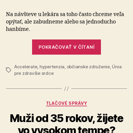
zo
srdca
Na návšteve u lekára sa toho často chceme veľa
–
opýtať, ale za­bud­neme alebo sa jed­no­du­cho
všetko,
han­bíme.
čo
potrebuje
„Odpovede
vedieť
POKRAČOVAŤ V ČÍTANÍ
zo
o
vysokom
srdca
krvnom
Accelerate
,
hypertenzia
,
občianske združenie
–
,
Únia
Značky
tlaku
pre zdravšie srdce
všetko,
čo
potrebujete
vedieť
Kategórie
TLAČOVÉ SPRÁVY
o
Muži od 35 rokov, žijete
vysokom
krvnom
vo vysokom tempe?
tlaku“