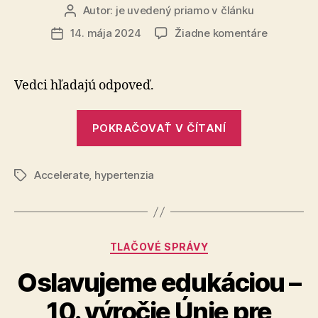
Autor:
je uvedený priamo v článku
Autor
článku
na
14. mája 2024
Žiadne komentáre
Dátum
Spôsobuj
článku
NAFLD
hypertenz
Vedci hľadajú odpoveď.
alebo
naopak?
„Spôsobuje
POKRAČOVAŤ V ČÍTANÍ
NAFLD
hypertenziu
Accelerate
,
hypertenzia
alebo
Značky
naopak?“
Kategórie
TLAČOVÉ SPRÁVY
Oslavujeme edukáciou –
10. výročie Únie pre