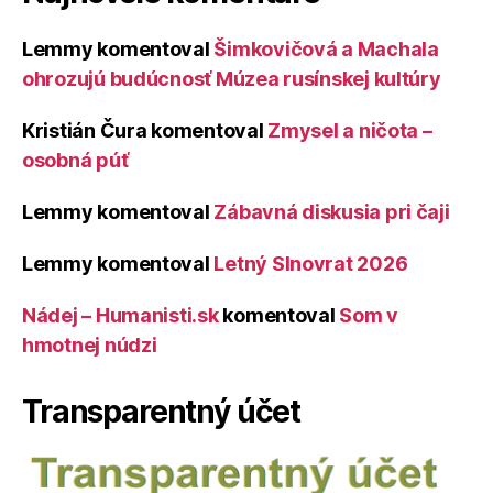
Lemmy
komentoval
Šimkovičová a Machala
ohrozujú budúcnosť Múzea rusínskej kultúry
Kristián Čura
komentoval
Zmysel a ničota –
osobná púť
Lemmy
komentoval
Zábavná diskusia pri čaji
Lemmy
komentoval
Letný Slnovrat 2026
Nádej – Humanisti.sk
komentoval
Som v
hmotnej núdzi
Transparentný účet