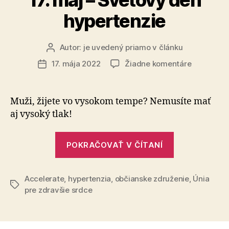
hypertenzie
Autor:
je uvedený priamo v článku
Autor
článku
na
17. mája 2022
Žiadne komentáre
Dátum
17.
článku
máj
–
Muži, žijete vo vysokom tempe? Nemusíte mať
Svetový
aj vysoký tlak!
deň
hypertenz
„17.
POKRAČOVAŤ V ČÍTANÍ
máj
–
Accelerate
,
hypertenzia
,
občianske združenie
Svetový
,
Únia
Značky
pre zdravšie srdce
deň
hypertenzie