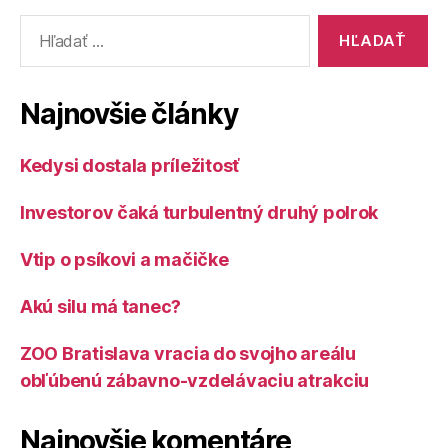
Vyhľadať:
Najnovšie články
Kedysi dostala príležitosť
Investorov čaká turbulentný druhý polrok
Vtip o psíkovi a mačičke
Akú silu má tanec?
ZOO Bratislava vracia do svojho areálu
obľúbenú zábavno-vzdelávaciu atrakciu
Najnovšie komentáre