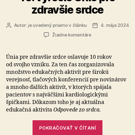
zdravšie srdce
Autor:
je uvedený priamo v článku
4. mája 2024
Autor
Dátum
článku
článku
na
Žiadne komentáre
Oslavujeme
edukáciou
–
Únia pre zdravšie srdce oslavuje 10 rokov
10.
od svojho vzniku. Za ten čas zorganizovala
výročie
množstvo edukačných aktivít pre širokú
Únie
verejnosť, tlačových konferencií pre novinárov
pre
a mnoho ďalších aktivít, v ktorých spájala
zdravšie
pacientov s najväčšími kardiologickými
srdce
špičkami. Dôkazom toho je aj aktuálna
edukačná aktivita
Odpovede zo srdca
.
„Oslavujeme
POKRAČOVAŤ V ČÍTANÍ
edukáciou