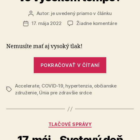
Autor:
je uvedený priamo v článku
Autor
článku
na
17. mája 2022
Žiadne komentáre
Dátum
Muži
článku
od
35
Nemusíte mať aj vysoký tlak!
rokov,
žijete
„Muži
vo
POKRAČOVAŤ V ČÍTANÍ
od
vysokom
35
tempe?
Accelerate
,
COVID-19
,
hypertenzia
,
občianske
rokov,
Značky
združenie
,
Únia pre zdravšie srdce
žijete
vo
vysokom
tempe?“
Kategórie
TLAČOVÉ SPRÁVY
17. máj – Svetový deň