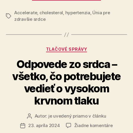
–
Accelerate
,
cholesterol
,
hypertenzia
,
Únia pre
10.
Značky
zdravšie srdce
výročie
Únie
pre
zdravšie
Kategórie
TLAČOVÉ SPRÁVY
srdce“
Odpovede zo srdca –
všetko, čo potrebujete
vedieť o vysokom
krvnom tlaku
Autor:
je uvedený priamo v článku
Autor
článku
na
23. apríla 2024
Žiadne komentáre
Dátum
Odpoved
článku