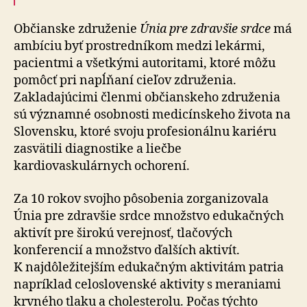
Občianske združenie
Únia pre zdravšie srdce
má
ambíciu byť prostredníkom medzi lekármi,
pacientmi a všetkými autoritami, ktoré môžu
pomôcť pri napĺňaní cieľov združenia.
Zakladajúcimi členmi občianskeho združenia
sú významné osobnosti medicínskeho života na
Slovensku, ktoré svoju profesionálnu kariéru
zasvätili diagnostike a liečbe
kardiovaskulárnych ochorení.
Za 10 rokov svojho pôsobenia zorganizovala
Únia pre zdravšie srdce množstvo edukačných
aktivít pre širokú verejnosť, tlačových
konferencií a množstvo ďalších aktivít.
K najdôležitejším edukačným aktivitám patria
napríklad celoslovenské aktivity s meraniami
krvného tlaku a cholesterolu. Počas týchto