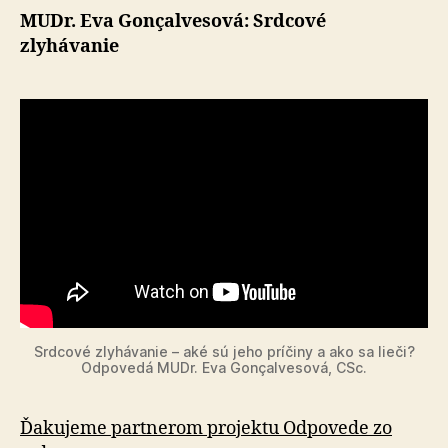
MUDr. Eva Gonçalvesová: Srdcové
zlyhávanie
Srdcové zlyhávanie – aké sú jeho príčiny a ako sa lieči?
Odpovedá MUDr. Eva Gonçalvesová, CSc.
Ďakujeme partnerom projektu Odpovede zo