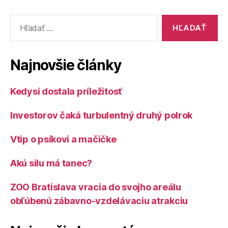
Vyhľadať:
Najnovšie články
Kedysi dostala príležitosť
Investorov čaká turbulentný druhý polrok
Vtip o psíkovi a mačičke
Akú silu má tanec?
ZOO Bratislava vracia do svojho areálu
obľúbenú zábavno-vzdelávaciu atrakciu