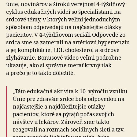
únie, novinárov a širokú verejnosť 4-týždňový
cyklus edukačných videí so špecialistami na
srdcové témy, v ktorých veľmi jednoduchým
spôsobom odpovedajú na najčastejšie otázky
pacientov. V 4-týždňovom seriáli Odpovede zo
srdca sme sa zamerali na artériovú hypertenziu
a jej komplikácie, LDL cholesterol a srdcové
zlyhávanie. Bonusové video veľmi podrobne
ukazuje, ako si správne merať krvný tlak
a prečo je to takto dôležité.
„Táto edukačná aktivita k 10. výročiu vzniku
Únie pre zdravšie srdce bola odpoveďou na
najčastejšie a najdôležitejšie otázky
pacientov, ktoré sa pýtajú počas svojich
návštev u lekárov. Zároveň sme takto
reagovali na rozmach sociálnych sietí a tzv.