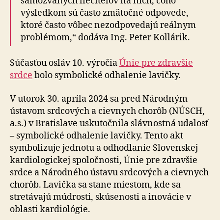
samozvaných liečiteľov na nich, čoho
výsledkom sú často zmätočné odpovede,
ktoré často vôbec nezodpovedajú reálnym
problémom,“ dodáva Ing. Peter Kollárik.
Súčasťou osláv 10. výročia
Únie pre zdravšie
srdce
bolo symbolické odhalenie lavičky.
V utorok 30. apríla 2024 sa pred Národným
ústavom srdcových a cievnych chorôb (NÚSCH,
a.s.) v Bratislave uskutočnila slávnostná udalosť
– symbolické odhalenie lavičky. Tento akt
symbolizuje jednotu a odhodlanie Slovenskej
kardiologickej spoločnosti, Únie pre zdravšie
srdce a Národného ústavu srdcových a cievnych
chorôb. Lavička sa stane miestom, kde sa
stretávajú múdrosti, skúsenosti a inovácie v
oblasti kardiológie.