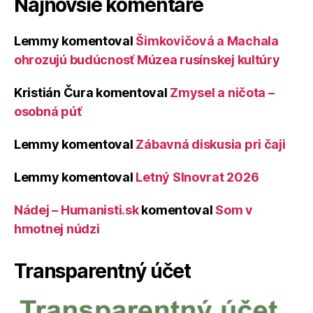
Najnovšie komentáre
Lemmy
komentoval
Šimkovičová a Machala
ohrozujú budúcnosť Múzea rusínskej kultúry
Kristián Čura
komentoval
Zmysel a ničota –
osobná púť
Lemmy
komentoval
Zábavná diskusia pri čaji
Lemmy
komentoval
Letný Slnovrat 2026
Nádej – Humanisti.sk
komentoval
Som v
hmotnej núdzi
Transparentný účet