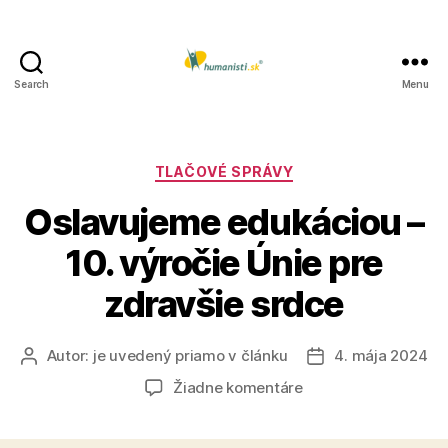
Search
Menu
Humanisti.sk
Kategórie
TLAČOVÉ SPRÁVY
Oslavujeme edukáciou –
10. výročie Únie pre
zdravšie srdce
Autor:
je uvedený priamo v článku
4. mája 2024
Autor
Dátum
článku
článku
na
Žiadne komentáre
Oslavujeme
edukáciou