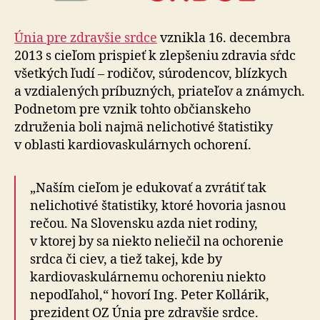
Únia pre zdravšie srdce
vznikla 16. decembra
2013 s cieľom prispieť k zlepšeniu zdravia sŕdc
všetkých ľudí – rodičov, súrodencov, blízkych
a vzdialených príbuzných, priateľov a známych.
Podnetom pre vznik tohto občianskeho
združenia boli najmä nelichotivé štatistiky
v oblasti kardiovaskulárnych ochorení.
„Naším cieľom je edukovať a zvrátiť tak
nelichotivé štatistiky, ktoré hovoria jasnou
rečou. Na Slovensku azda niet rodiny,
v ktorej by sa niekto neliečil na ochorenie
srdca či ciev, a tiež takej, kde by
kardiovaskulárnemu ochoreniu niekto
nepodľahol,“ hovorí Ing. Peter Kollárik,
prezident OZ Únia pre zdravšie srdce.