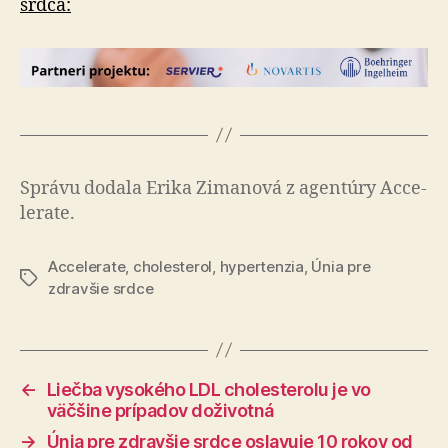
srdca:
Správu dodala Erika Zimanová z agen­tú­ry Acce­
le­rate.
Accelerate
,
cholesterol
,
hypertenzia
,
Únia pre
Značky
zdravšie srdce
←
Liečba vysokého LDL cholesterolu je vo
väčšine prípadov doživotná
→
Únia pre zdravšie srdce oslavuje 10 rokov od