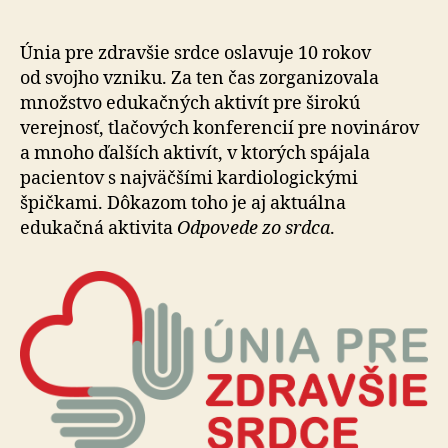
–
10.
výročie
Únia pre zdravšie srdce oslavuje 10 rokov
Únie
od svojho vzniku. Za ten čas zorganizovala
pre
množstvo edukačných aktivít pre širokú
zdravšie
verejnosť, tlačových konferencií pre novinárov
srdce
a mnoho ďalších aktivít, v ktorých spájala
pacientov s najväčšími kardiologickými
špičkami. Dôkazom toho je aj aktuálna
edukačná aktivita
Odpovede zo srdca
.