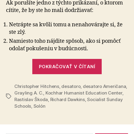
Ak porušíte jedno z týchto prikázaní, o ktorom
cítite, že by ste ho mali dodržiavať:
Netrápte sa kvôli tomu a nenahovárajte si, že
ste zlý.
Namiesto toho nájdite spôsob, ako si pomôcť
odolať pokušeniu v budúcnosti.
„Nové
POKRAČOVAŤ V ČÍTANÍ
Desatorá“
Christopher Hitchens
,
desatoro
,
desatoro Američana
,
Grayling A. C.
,
Kochhar Humanist Education Center
,
Značky
Rastislav Škoda
,
Richard Dawkins
,
Socialist Sunday
Schools
,
Solón