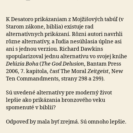
Nové
článku
Desatorá
K Desatoro prikázaniam z Mojžišových tabúľ (v
Starom zákone, biblia) existuje rad
alternatívnych prikázaní. Rôzni autori navrhli
rôzne alternatívy, a ľudia nesúhlasia úplne asi
ani s jednou verziou. Richard Dawkins
spopularizoval jednu alternatívu vo svojej knihe
Delúzia Boha
(
The God Delusion
, Bantam Press
2006, 7. kapitola, časť The Moral
Zeitgeist
, New
Ten Commandments, strany 298 a 299).
Sú uvedené alternatívy pre moderný život
lepšie ako prikázania bronzového veku
spomenuté v biblii?
Odpoveď by mala byť zrejmá. Sú omnoho lepšie.