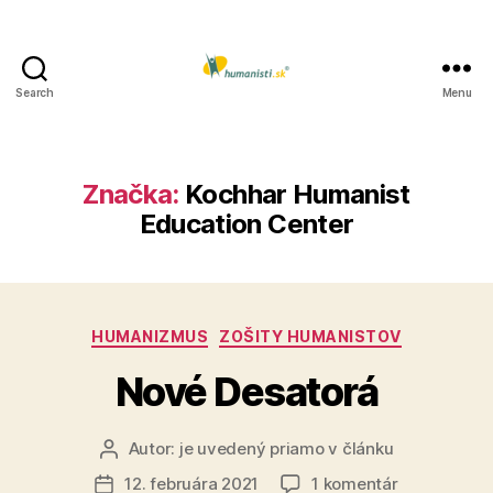
Search
Menu
Humanisti.sk
Značka:
Kochhar Humanist
Education Center
Kategórie
HUMANIZMUS
ZOŠITY HUMANISTOV
Nové Desatorá
Autor:
je uvedený priamo v článku
Autor
článku
na
12. februára 2021
1 komentár
Dátum