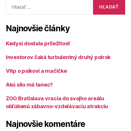
Vyhľadať:
Najnovšie články
Kedysi dostala príležitosť
Investorov čaká turbulentný druhý polrok
Vtip o psíkovi a mačičke
Akú silu má tanec?
ZOO Bratislava vracia do svojho areálu
obľúbenú zábavno-vzdelávaciu atrakciu
Najnovšie komentáre