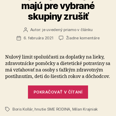
majú pre vybrané
skupiny zrušiť
Autor:
je uvedený priamo v článku
Autor
článku
na
6. februára 2021
Žiadne komentáre
Dátum
Doplatky
článku
za
lieky
Nulový limit spoluúčasti za doplatky na lieky,
sa
zdravotnícke pomôcky a dietetické potraviny sa
majú
má vzťahovať na osoby s ťažkým zdravotným
pre
postihnutím, deti do šiestich rokov a dôchodcov.
vybrané
skupiny
„Doplatky
zrušiť
POKRAČOVAŤ V ČÍTANÍ
za
lieky
Boris Kollár
,
hnutie SME RODINA
,
Milan Krajniak
sa
Značky