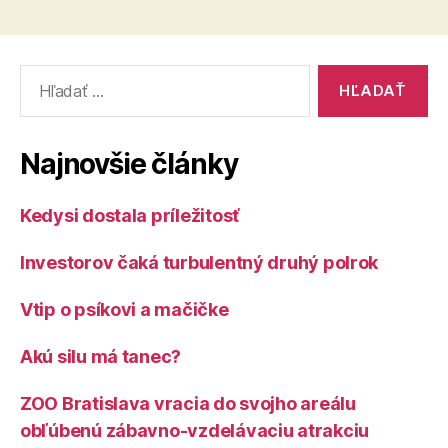
majú
pre
vybrané
Vyhľadať:
skupiny
zrušiť“
Najnovšie články
Kedysi dostala príležitosť
Investorov čaká turbulentný druhý polrok
Vtip o psíkovi a mačičke
Akú silu má tanec?
ZOO Bratislava vracia do svojho areálu
obľúbenú zábavno-vzdelávaciu atrakciu