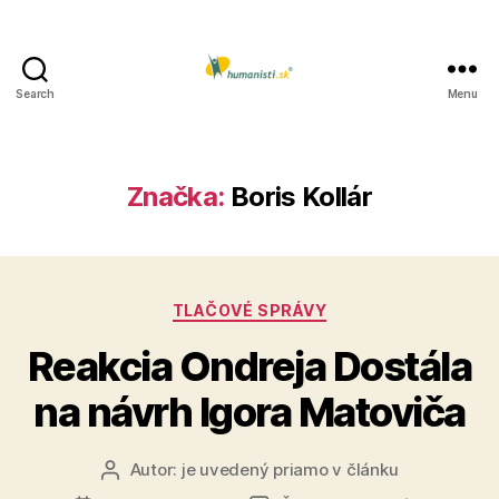
Search
Menu
Humanisti.sk
Značka:
Boris Kollár
Kategórie
TLAČOVÉ SPRÁVY
Reakcia Ondreja Dostála
na návrh Igora Matoviča
Autor:
je uvedený priamo v článku
Autor
článku