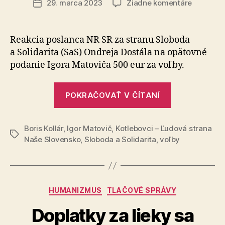
na
29. marca 2023
Žiadne komentáre
Dátum
Reakcia
článku
Ondreja
Dostála
Reakcia poslanca NR SR za stranu Sloboda
na
a Solidarita (SaS) Ondreja Dostála na opätovné
návrh
podanie Igora Matoviča 500 eur za voľby.
Igora
Matoviča
„Reakcia
POKRAČOVAŤ V ČÍTANÍ
Ondreja
Dostála
Boris Kollár
,
Igor Matovič
,
Kotlebovci – Ľudová strana
na
Značky
Naše Slovensko
,
Sloboda a Solidarita
,
voľby
návrh
Igora
Matoviča“
Kategórie
HUMANIZMUS
TLAČOVÉ SPRÁVY
Doplatky za lieky sa