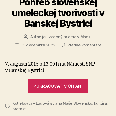
Pohreb slovenskej
umeleckej tvorivosti v
Banskej Bystrici
Autor:
je uvedený priamo v článku
Autor
článku
na
3. decembra 2022
Žiadne komentáre
Dátum
Pohreb
článku
slovens
umeleck
7. augusta 2015 o 13.00 h na Námestí SNP
tvorivos
v Banskej Bystrici.
v
Banskej
„Pohreb
Bystrici
POKRAČOVAŤ V ČÍTANÍ
slovenskej
umeleckej
Kotlebovci – Ľudová strana Naše Slovensko
tvorivosti
,
kultúra
,
Značky
protest
v