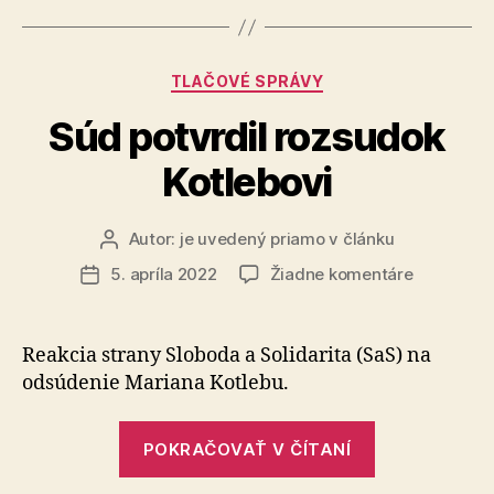
Banskej
Bystrici“
Kategórie
TLAČOVÉ SPRÁVY
Súd potvrdil rozsudok
Kotlebovi
Autor:
je uvedený priamo v článku
Autor
článku
na
5. apríla 2022
Žiadne komentáre
Dátum
Súd
článku
potvrdil
rozsudok
Reakcia strany Sloboda a Solidarita (SaS) na
Kotlebovi
odsúdenie Mariana Kotlebu.
„Súd
POKRAČOVAŤ V ČÍTANÍ
potvrdil