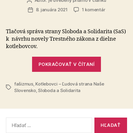
Autor:
je uvedený priamo v článku
Autor
článku
na
8. januára 2021
1 komentár
Dátum
Návrh
článku
kotlebovcov
je
Tlačová správa strany Sloboda a Solidarita (SaS)
arogantný
k návrhu novely Trestného zákona z dielne
a
kotlebovcov.
protidemokra
„Návrh
POKRAČOVAŤ V ČÍTANÍ
kotlebovcov
je
fašizmus
,
Kotlebovci – Ľudová strana Naše
arogantný
Značky
Slovensko
,
Sloboda a Solidarita
a
protidemokr
Vyhľadať: