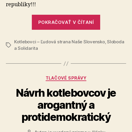
SR,
republiky!!!
ktorí
sú
„Zoznam
proti
POKRAČOVAŤ V ČÍTANÍ
poslancov
demokracii
NR
Kotlebovci – Ľudová strana Naše Slovensko
SR,
,
Sloboda
Značky
a Solidarita
ktorí
sú
proti
demokracii“
Kategórie
TLAČOVÉ SPRÁVY
Návrh kotlebovcov je
arogantný a
protidemokratický