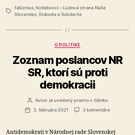
rozsudok
fašizmus
,
Kotlebovci – Ľudová strana Naše
Kotlebovi“
Značky
Slovensko
,
Sloboda a Solidarita
Kategórie
O POLITIKE
Zoznam poslancov NR
SR, ktorí sú proti
demokracii
Autor:
je uvedený priamo v článku
Autor
článku
na
3. februára 2021
3 komentáre
Dátum
Zoznam
článku
poslancov
NR
Antidemokrati v Národnej rade Slovenskej