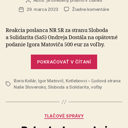
Autor:
je uvedený priamo v článku
Autor
článku
na
29. marca 2023
Žiadne komentáre
Dátum
Reakcia
článku
Ondreja
Dostála
Reakcia poslanca NR SR za stranu Sloboda
na
a Solidarita (SaS) Ondreja Dostála na opätovné
návrh
podanie Igora Matoviča 500 eur za voľby.
Igora
Matoviča
„Reakcia
POKRAČOVAŤ V ČÍTANÍ
Ondreja
Dostála
Boris Kollár
,
Igor Matovič
,
Kotlebovci – Ľudová strana
na
Značky
Naše Slovensko
,
Sloboda a Solidarita
,
voľby
návrh
Igora
Matoviča“
Kategórie
TLAČOVÉ SPRÁVY