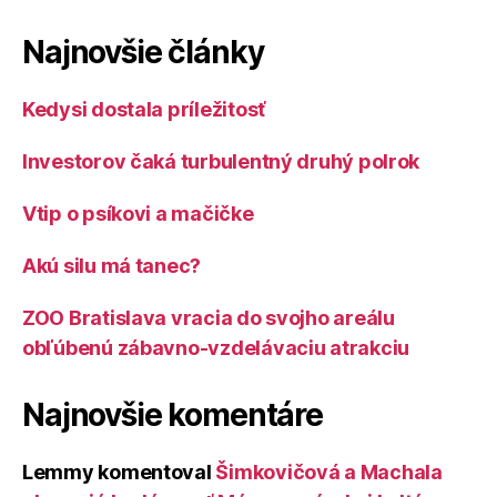
Najnovšie články
Kedysi dostala príležitosť
Investorov čaká turbulentný druhý polrok
Vtip o psíkovi a mačičke
Akú silu má tanec?
ZOO Bratislava vracia do svojho areálu
obľúbenú zábavno-vzdelávaciu atrakciu
Najnovšie komentáre
Lemmy
komentoval
Šimkovičová a Machala