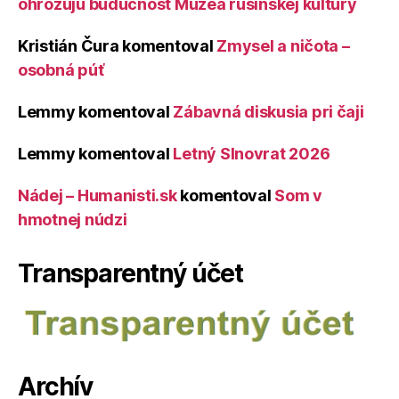
ohrozujú budúcnosť Múzea rusínskej kultúry
Kristián Čura
komentoval
Zmysel a ničota –
osobná púť
Lemmy
komentoval
Zábavná diskusia pri čaji
Lemmy
komentoval
Letný Slnovrat 2026
Nádej – Humanisti.sk
komentoval
Som v
hmotnej núdzi
Transparentný účet
Archív