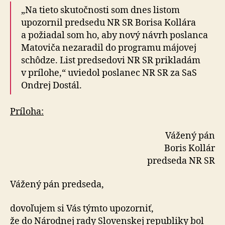
„Na tieto skutočnosti som dnes listom
upozornil predsedu NR SR Borisa Kollára
a požiadal som ho, aby nový návrh poslanca
Matoviča nezaradil do programu májovej
schôdze. List predsedovi NR SR prikladám
v prílohe,“ uviedol poslanec NR SR za SaS
Ondrej Dostál.
Príloha:
Vážený pán
Boris Kollár
predseda NR SR
Vážený pán predseda,
dovoľujem si Vás týmto upozorniť,
že do Národnej rady Slovenskej republiky bol