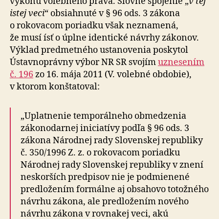
výkonu volebného práva. Slovné spojenie „
v tej
istej veci
“ obsiahnuté v § 96 ods. 3 zákona
o rokovacom poriadku však neznamená,
že musí ísť o úplne identické návrhy zákonov.
Výklad predmetného ustanovenia poskytol
Ústavnoprávny výbor NR SR svojím
uznesením
č. 196
zo 16. mája 2011 (V. volebné obdobie),
v ktorom konštatoval:
„Uplatnenie temporálneho obmedzenia
zákonodarnej iniciatívy podľa § 96 ods. 3
zákona Národnej rady Slovenskej republiky
č. 350/1996 Z. z. o rokovacom poriadku
Národnej rady Slovenskej republiky v znení
neskorších predpisov nie je podmienené
predložením formálne aj obsahovo totožného
návrhu zákona, ale predložením nového
návrhu zákona v rovnakej veci, akú