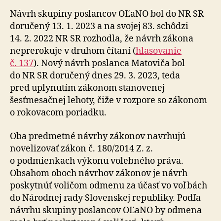
Návrh skupiny poslancov OĽaNO bol do NR SR
doručený 13. 1. 2023 a na svojej 83. schôdzi
14. 2. 2022 NR SR rozhodla, že návrh zákona
neprerokuje v druhom čítaní (
hlasovanie
č. 137
). Nový návrh poslanca Matoviča bol
do NR SR doručený dnes 29. 3. 2023, teda
pred uplynutím zákonom stanovenej
šesťmesačnej lehoty, čiže v rozpore so zákonom
o rokovacom poriadku.
Oba predmetné návrhy zákonov navrhujú
novelizovať zákon č. 180/2014 Z. z.
o podmienkach výkonu volebného práva.
Obsahom oboch návrhov zákonov je návrh
poskytnúť voličom odmenu za účasť vo voľbách
do Národnej rady Slovenskej republiky. Podľa
návrhu skupiny poslancov OĽaNO by odmena