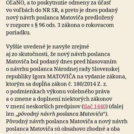
OĽaNO, a to poskytnutie odmeny za účasť
vo voľbách do NR SR, a preto je dnes podaný
nový návrh poslanca Matoviča predložený
v rozpore s § 96 ods. 3 zákona o rokovacom
poriadku.
Vyššie uvedené je navyše zrejmé
aj zo skutočnosti, že nový návrh poslanca
Matoviča bol podaný dnes pred hlasovaním
o návrhu poslanca Národnej rady Slovenskej
republiky Igora MATOVIČA na vydanie zákona,
ktorým sa dopĺňa zákon č. 180/2014 Z. z.
o podmienkach výkonu volebného práva
a o zmene a doplnení niektorých zákonov
v znení neskorších predpisov (
tlač 1440
) (ďalej
len „
pôvodný návrh poslanca Matoviča
“).
Pôvodný návrh poslanca Matoviča a nový návrh
poslanca Matoviča sú obsahovo zhodné a oba