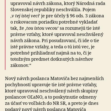
upravoval návrh zákona, ktorý Národná rada
Slovenskej republiky neschválila. Pojem
‚
v tej istej veci
‘ je pre účely § 96 ods. 3 zákona
o rokovacom poriadku potrebné vykladať
tak, že ‚
tou istou vecou
‘ sa rozumejú tie isté
právne vzťahy, ktoré upravoval neschválený
návrh zákona. Pri posudzovaní, či ide o tie
isté právne vzťahy, a teda o tú istú vec, je
potrebné prihliadnuť najmä na to, či je
totožným predmet dotknutých návrhov
zákonov.“
Nový návrh poslanca Matoviča bez najmenších
pochybností upravuje tie isté právne vzťahy,
ktoré upravoval neschválený návrh skupiny
poslancov OĽaNO, a to poskytnutie odmeny
za účasť vo voľbách do NR SR, a preto je dnes
podaný nový návrh poslanca Matoviča