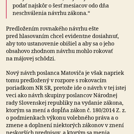
podať najskôr o šesť mesiacov odo dňa
neschválenia návrhu zákona.“
Predložením rovnakého návrhu ešte
pred hlasovaním chcel evidentne dosiahnuť,
aby toto ustanovenie obišiel a aby sa o jeho
obsahovo zhodnom návrhu mohlo rokovať
na májovej schôdzi.
Nový návrh poslanca Matoviča je však napriek
tomu predložený v rozpore s rokovacím
poriadkom NR SR, pretože ide o návrh v tej istej
veci ako návrh skupiny poslancov Národnej
rady Slovenskej republiky na vydanie zákona,
ktorým sa mení a dopĺňa zákon č. 180/2014 Z. z.
o podmienkach výkonu volebného práva a o
zmene a doplnení niektorých zákonov v znení
neskorších predpisov, a ktorým sa menia