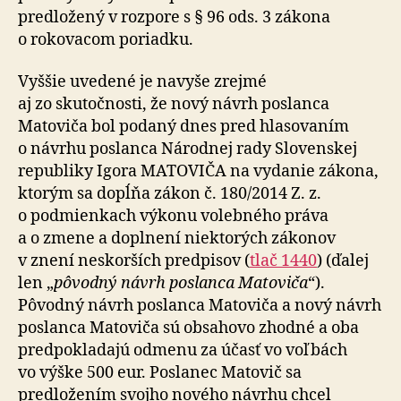
predložený v rozpore s § 96 ods. 3 zákona
o rokovacom poriadku.
Vyššie uvedené je navyše zrejmé
aj zo skutočnosti, že nový návrh poslanca
Matoviča bol podaný dnes pred hlasovaním
o návrhu poslanca Národnej rady Slovenskej
republiky Igora MATOVIČA na vydanie zákona,
ktorým sa dopĺňa zákon č. 180/2014 Z. z.
o podmienkach výkonu volebného práva
a o zmene a doplnení niektorých zákonov
v znení neskorších predpisov (
tlač 1440
) (ďalej
len „
pôvodný návrh poslanca Matoviča
“).
Pôvodný návrh poslanca Matoviča a nový návrh
poslanca Matoviča sú obsahovo zhodné a oba
predpokladajú odmenu za účasť vo voľbách
vo výške 500 eur. Poslanec Matovič sa
predložením svojho nového návrhu chcel