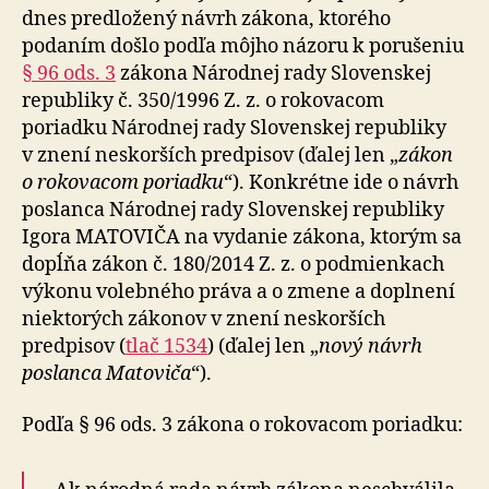
dnes predložený návrh zákona, ktorého
podaním došlo podľa môjho názoru k porušeniu
§ 96 ods. 3
zákona Národnej rady Slovenskej
republiky č. 350/1996 Z. z. o rokovacom
poriadku Národnej rady Slovenskej republiky
v znení neskorších predpisov (ďalej len „
zákon
o rokovacom poriadku
“). Konkrétne ide o návrh
poslanca Národnej rady Slovenskej republiky
Igora MATOVIČA na vydanie zákona, ktorým sa
dopĺňa zákon č. 180/2014 Z. z. o podmienkach
výkonu volebného práva a o zmene a doplnení
niektorých zákonov v znení neskorších
predpisov (
tlač 1534
) (ďalej len „
nový návrh
poslanca Matoviča
“).
Podľa § 96 ods. 3 zákona o rokovacom poriadku: