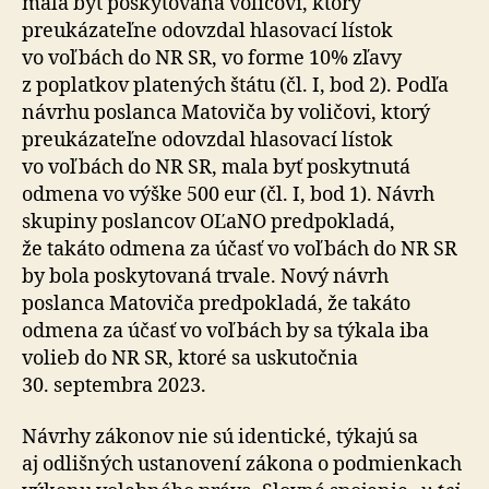
mala byť poskytovaná voličovi, ktorý
preukázateľne odovzdal hlasovací lístok
vo voľbách do NR SR, vo forme 10% zľavy
z poplatkov platených štátu (čl. I, bod 2). Podľa
návrhu poslanca Matoviča by voličovi, ktorý
preukázateľne odovzdal hlasovací lístok
vo voľbách do NR SR, mala byť poskytnutá
odmena vo výške 500 eur (čl. I, bod 1). Návrh
skupiny poslancov OĽaNO predpokladá,
že takáto odmena za účasť vo voľbách do NR SR
by bola poskytovaná trvale. Nový návrh
poslanca Matoviča predpokladá, že takáto
odmena za účasť vo voľbách by sa týkala iba
volieb do NR SR, ktoré sa uskutočnia
30. septembra 2023.
Návrhy zákonov nie sú identické, týkajú sa
aj odlišných ustanovení zákona o podmienkach