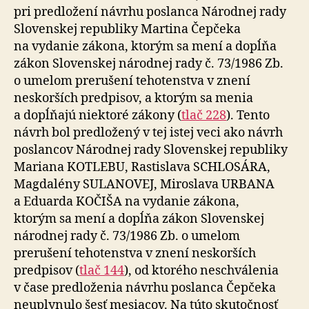
pri predložení návrhu poslanca Národnej rady
Slovenskej republiky Martina Čepčeka
na vydanie zákona, ktorým sa mení a dopĺňa
zákon Slovenskej národnej rady č. 73/1986 Zb.
o umelom prerušení tehotenstva v znení
neskorších predpisov, a ktorým sa menia
a dopĺňajú niektoré zákony (
tlač 228
). Tento
návrh bol predložený v tej istej veci ako návrh
poslancov Národnej rady Slovenskej republiky
Mariana KOTLEBU, Rastislava SCHLOSÁRA,
Magdalény SULANOVEJ, Miroslava URBANA
a Eduarda KOČIŠA na vydanie zákona,
ktorým sa mení a dopĺňa zákon Slovenskej
národnej rady č. 73/1986 Zb. o umelom
prerušení tehotenstva v znení neskorších
predpisov (
tlač 144
), od ktorého neschválenia
v čase predloženia návrhu poslanca Čepčeka
neuplynulo šesť mesiacov. Na túto skutočnosť