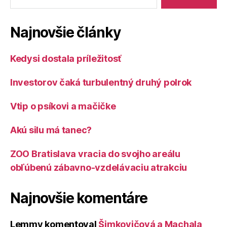
Najnovšie články
Kedysi dostala príležitosť
Investorov čaká turbulentný druhý polrok
Vtip o psíkovi a mačičke
Akú silu má tanec?
ZOO Bratislava vracia do svojho areálu
obľúbenú zábavno-vzdelávaciu atrakciu
Najnovšie komentáre
Lemmy
komentoval
Šimkovičová a Machala