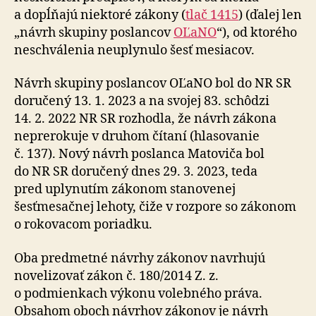
a dopĺňajú niektoré zákony (
tlač 1415
) (ďalej len
„návrh skupiny poslancov
OĽaNO
“), od ktorého
neschválenia neuplynulo šesť mesiacov.
Návrh skupiny poslancov OĽaNO bol do NR SR
doručený 13. 1. 2023 a na svojej 83. schôdzi
14. 2. 2022 NR SR rozhodla, že návrh zákona
neprerokuje v druhom čítaní (hlasovanie
č. 137). Nový návrh poslanca Matoviča bol
do NR SR doručený dnes 29. 3. 2023, teda
pred uplynutím zákonom stanovenej
šesťmesačnej lehoty, čiže v rozpore so zákonom
o rokovacom poriadku.
Oba predmetné návrhy zákonov navrhujú
novelizovať zákon č. 180/2014 Z. z.
o podmienkach výkonu volebného práva.
Obsahom oboch návrhov zákonov je návrh