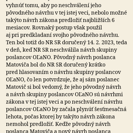
vyhnúť tomu, aby po neschválení jeho
pôvodného návrhu v tej istej veci, nebolo možné
takýto návrh zákona predložiť najbližších 6
mesiacov. Rovnaký postup však použil
aj pri predkladaní svojho pôvodného návrhu.
Ten bol totiž do NR SR doručený 14. 2. 2023, teda
v deň, keď NR SR neschválila návrh skupiny
poslancov OĽaNO. Pôvodný návrh poslanca
Matoviča bol do NR SR doručený krátko
pred hlasovaním o návrhu skupiny poslancov
OĽaNO, čo len potvrdzuje, že aj sám poslanec
Matovič si bol vedomý, že jeho pôvodný návrh
a návrh skupiny poslancov OĽaNO sú návrhmi
zákona v tej istej veci a po neschválení návrhu
poslancov OĽaNO by začala plynúť šesťmesačná
lehota, počas ktorej by takýto návrh zákona
nemohol predložiť. Keďže pôvodný návrh
poslanca Matoviča a nový návrh poslanca