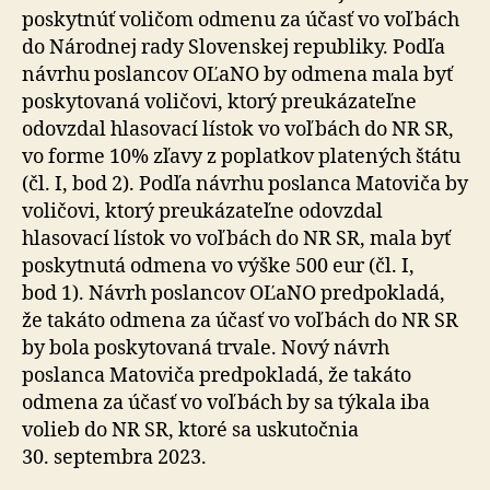
poskytnúť voličom odmenu za účasť vo voľbách
do Národnej rady Slovenskej republiky. Podľa
návrhu poslancov OĽaNO by odmena mala byť
poskytovaná voličovi, ktorý preukázateľne
odovzdal hlasovací lístok vo voľbách do NR SR,
vo forme 10% zľavy z poplatkov platených štátu
(čl. I, bod 2). Podľa návrhu poslanca Matoviča by
voličovi, ktorý preukázateľne odovzdal
hlasovací lístok vo voľbách do NR SR, mala byť
poskytnutá odmena vo výške 500 eur (čl. I,
bod 1). Návrh poslancov OĽaNO predpokladá,
že takáto odmena za účasť vo voľbách do NR SR
by bola poskytovaná trvale. Nový návrh
poslanca Matoviča predpokladá, že takáto
odmena za účasť vo voľbách by sa týkala iba
volieb do NR SR, ktoré sa uskutočnia
30. septembra 2023.