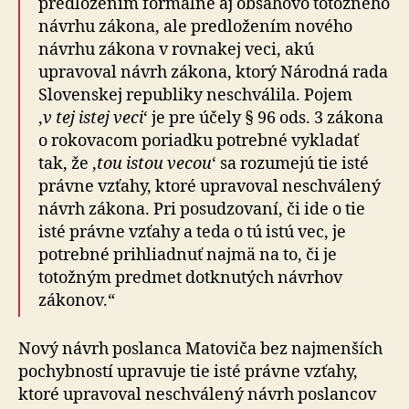
predložením formálne aj obsahovo totožného
návrhu zákona, ale predložením nového
návrhu zákona v rovnakej veci, akú
upravoval návrh zákona, ktorý Národná rada
Slovenskej republiky neschválila. Pojem
‚
v tej istej veci
‘ je pre účely § 96 ods. 3 zákona
o rokovacom poriadku potrebné vykladať
tak, že ‚
tou istou vecou
‘ sa rozumejú tie isté
právne vzťahy, ktoré upravoval neschválený
návrh zákona. Pri posudzovaní, či ide o tie
isté právne vzťahy a teda o tú istú vec, je
potrebné prihliadnuť najmä na to, či je
totožným predmet dotknutých návrhov
zákonov.“
Nový návrh poslanca Matoviča bez najmenších
pochybností upravuje tie isté právne vzťahy,
ktoré upravoval neschválený návrh poslancov