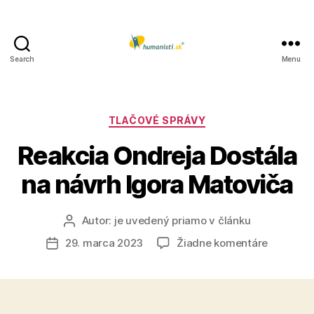
Search
Menu
Humanisti.sk
Kategórie
TLAČOVÉ SPRÁVY
Reakcia Ondreja Dostála
na návrh Igora Matoviča
Autor:
je uvedený priamo v článku
Autor
článku
na
29. marca 2023
Žiadne komentáre
Dátum
Reakcia
článku
Ondreja
Dostála
na