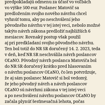
predpokladajú odmenu za účasť vo voľbách
vo výške 500 eur. Poslanec Matovič sa
predložením svojho nového návrhu chcel
vyhnúť tomu, aby po neschválení jeho
pôvodného návrhu v tej istej veci, nebolo možné
takýto návrh zákona predložiť najbližších 6
mesiacov. Rovnaký postup však použil
aj pri predkladaní svojho pôvodného návrhu.
Ten bol totiž do NR SR doručený 14. 2. 2023, teda
v deň, keď NR SR neschválila návrh poslancov
OĽaNO. Pôvodný návrh poslanca Matoviča bol
do NR SR doručený krátko pred hlasovaním
o návrhu poslancov OĽaNO, čo len potvrdzuje,
že aj sám poslanec Matovič si bol vedomý,
že jeho pôvodný návrh a návrh poslancov
OĽaNO sú návrhmi zákona v tej istej veci
a po neschválení návrhu poslancov OĽaNO by
začala plynúť šesťmesačná lehota, počas