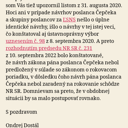
som Vás tiež upozornil listom z 31. augusta 2020.
Hoci ani v prípade návrhov poslanca Čepčeka
a skupiny poslancov za
ĽSNS
nešlo o úplne
identické návrhy, išlo o návrhy v tej istej veci,
čo konštatoval aj ústavnoprávny výbor
uznesením č. 98
z 8. septembra 2020. A preto
rozhodnutím predsedu NR SR č. 231
z 10. septembra 2022 bolo konštatované,
že návrh zákona pána poslanca Čepčeka nebol
predložený v súlade so zákonom o rokovacom
poriadku, v dôsledku čoho návrh pána poslanca
Čepčeka nebol zaradený na rokovanie schôdze
NR SR. Domnievam sa preto, že v obdobnej
situácii by sa malo postupovať rovnako.
S pozdravom
Ondrej Dostál