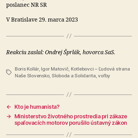
poslanec NR SR
V Bratislave 29. marca 2023
Reakciu zaslal: Ondrej Šprlák, hovorca SaS.
Boris Kollár
,
Igor Matovič
,
Kotlebovci – Ľudová strana
Značky
Naše Slovensko
,
Sloboda a Solidarita
,
voľby
←
Kto je humanista?
→
Ministerstvo životného prostredia pri zákaze
spaľovacích motorov porušilo ústavný zákon