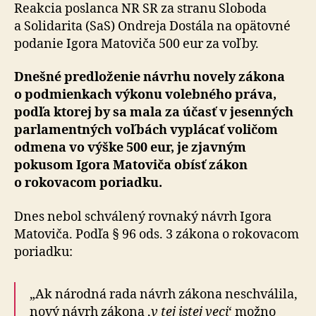
návrh
Reakcia poslanca NR SR za stranu Sloboda
Igora
a Solidarita (SaS) Ondreja Dostála na opätovné
Matoviča
podanie Igora Matoviča 500 eur za voľby.
Dnešné predloženie návrhu novely zákona
o podmienkach výkonu volebného práva,
podľa ktorej by sa mala za účasť v jesenných
parlamentných voľbách vyplácať voličom
odmena vo výške 500 eur, je zjavným
pokusom Igora Matoviča obísť zákon
o rokovacom poriadku.
Dnes nebol schválený rovnaký návrh Igora
Matoviča. Podľa § 96 ods. 3 zákona o rokovacom
poriadku:
„Ak národná rada návrh zákona neschválila,
nový návrh zákona ‚
v tej istej veci
‘ možno