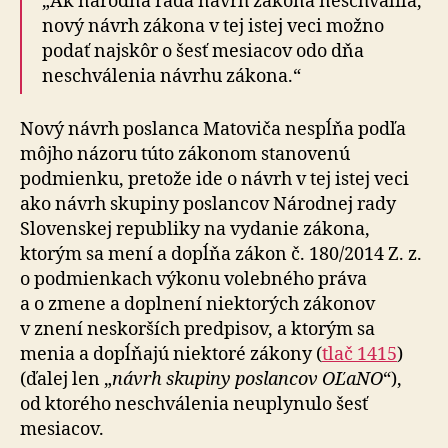
„Ak národná rada návrh zákona neschválila,
nový návrh zákona v tej istej veci možno
podať najskôr o šesť mesiacov odo dňa
neschválenia návrhu zákona.“
Nový návrh poslanca Matoviča nespĺňa podľa
môjho názoru túto zákonom stanovenú
podmienku, pretože ide o návrh v tej istej veci
ako návrh skupiny poslancov Národnej rady
Slovenskej republiky na vydanie zákona,
ktorým sa mení a dopĺňa zákon č. 180/2014 Z. z.
o podmienkach výkonu volebného práva
a o zmene a doplnení niektorých zákonov
v znení neskorších predpisov, a ktorým sa
menia a dopĺňajú niektoré zákony (
tlač 1415
)
(ďalej len „
návrh skupiny poslancov OĽaNO
“),
od ktorého neschválenia neuplynulo šesť
mesiacov.