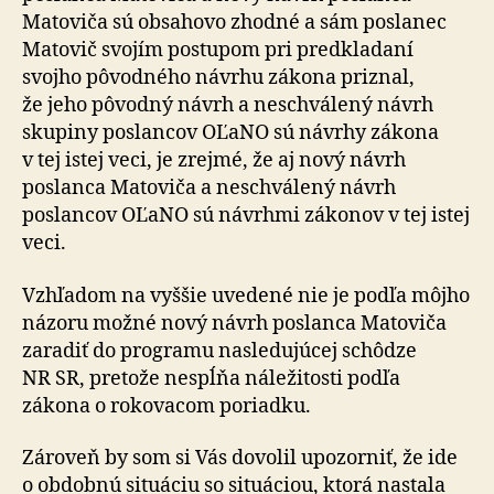
Matoviča sú obsahovo zhodné a sám poslanec
Matovič svojím postupom pri predkladaní
svojho pôvodného návrhu zákona priznal,
že jeho pôvodný návrh a neschválený návrh
skupiny poslancov OĽaNO sú návrhy zákona
v tej istej veci, je zrejmé, že aj nový návrh
poslanca Matoviča a neschválený návrh
poslancov OĽaNO sú návrhmi zákonov v tej istej
veci.
Vzhľadom na vyššie uvedené nie je podľa môjho
názoru možné nový návrh poslanca Matoviča
zaradiť do programu nasledujúcej schôdze
NR SR, pretože nespĺňa náležitosti podľa
zákona o rokovacom poriadku.
Zároveň by som si Vás dovolil upozorniť, že ide
o obdobnú situáciu so situáciou, ktorá nastala