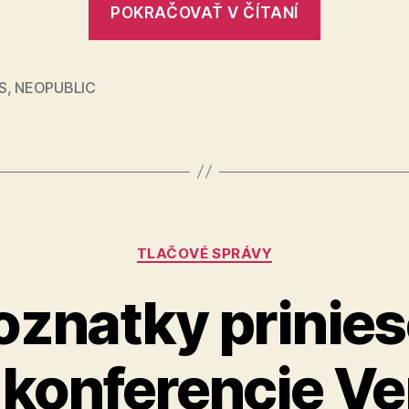
na
POKRAČOVAŤ V ČÍTANÍ
sú
Slovensku
a
rozdiely
v
v
S
,
NEOPUBLIC
Česku?
osobnom
bankrote
na
Slovensk
a
Kategórie
v
TLAČOVÉ SPRÁVY
Česku?“
znatky prinieso
konferencie Ver