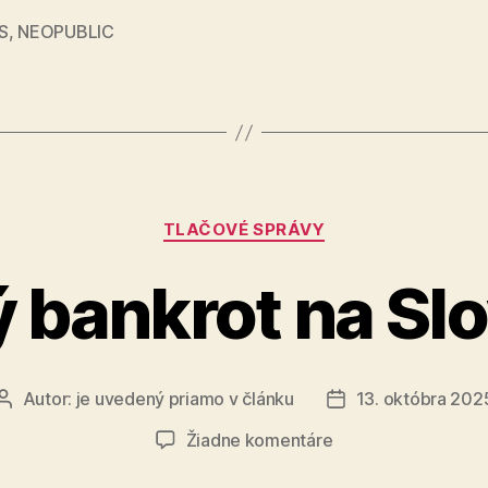
neplní
S
,
NEOPUBLIC
ozdravnú
funkciu“
Kategórie
TLAČOVÉ SPRÁVY
 bankrot na Sl
Autor:
je uvedený priamo v článku
13. októbra 202
Autor
Dátum
článku
článku
na
Žiadne komentáre
Osobný