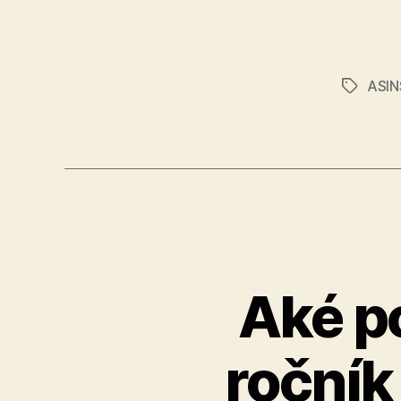
ASIN
Značky
Aké po
ročník 