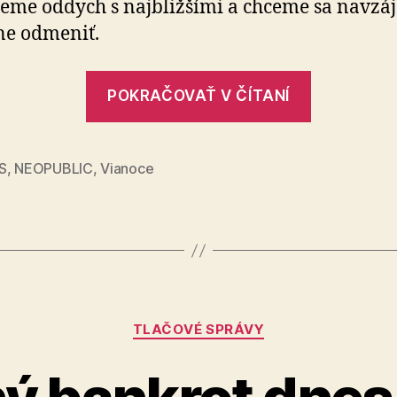
eme oddych s najbližšími a chceme sa navzá
štítom
ne odmeniť.
a
zbytočne
sa
„Začnite
POKRAČOVAŤ V ČÍTANÍ
na
2026
Vianoce
s
nezadlžujte
čistým
S
,
NEOPUBLIC
,
Vianoce
finančn
štítom
a
zbytočne
sa
Kategórie
na
TLAČOVÉ SPRÁVY
Vianoce
nezadlžuj