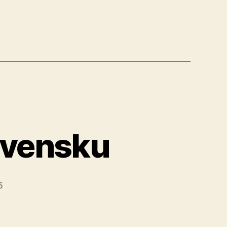
ovensku
5