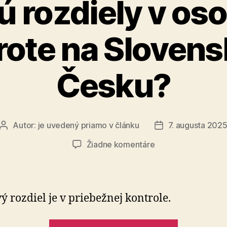
ú rozdiely v o
ote na Slovens
Česku?
Autor:
je uvedený priamo v článku
7. augusta 202
Autor
Dátum
článku
článku
na
Žiadne komentáre
Aké
sú
rozdiely
v
ý rozdiel je v priebežnej kontrole.
osobnom
bankrote
„Aké