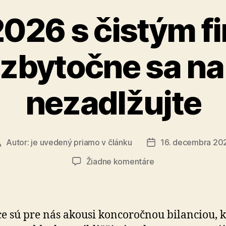
2026 s čistým 
 zbytočne sa n
nezadlžujte
Autor:
je uvedený priamo v článku
16. decembra 20
Autor
Dátum
článku
článku
na
Žiadne komentáre
Začnite
2026
s
čistým
e sú pre nás akousi koncoročnou bilanciou, k
finančným