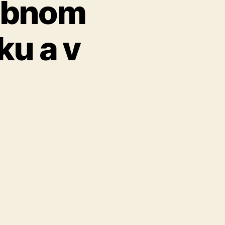
sobnom
ku a v
5