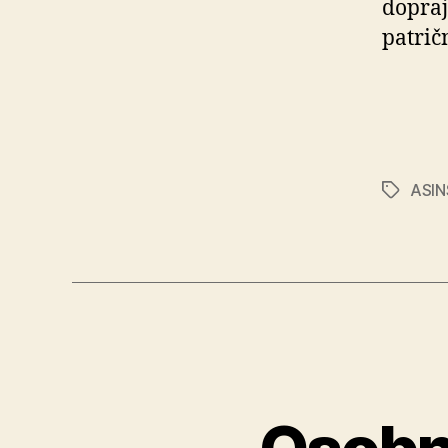
dopraj
patrič
ASIN
Značky