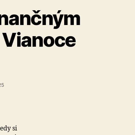
finančným
a Vianoce
25
edy si