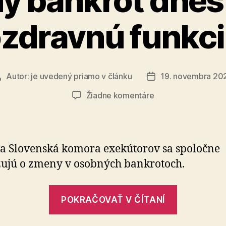
ý bankrot dnes 
zdravnú funkc
Autor:
je uvedený priamo v článku
19. novembra 20
Autor
Dátum
článku
článku
na
Žiadne komentáre
Osobný
bankrot
dnes
neplní
a Slovenská komora exekútorov sa spoločne
ozdravnú
ujú o zmeny v osobných bankrotoch.
funkciu
„Osobný
POKRAČOVAŤ V ČÍTANÍ
bankrot
dnes