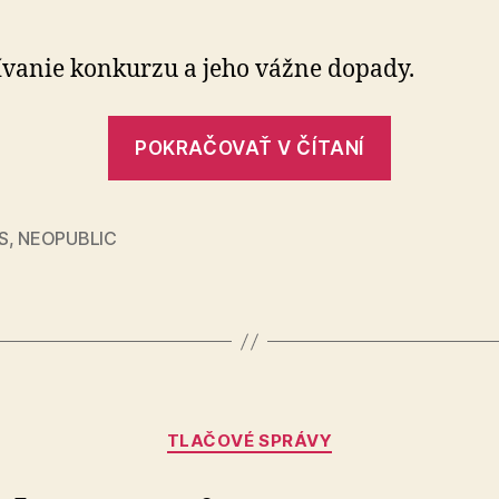
bankrot
na
Slovensku
vanie konkurzu a jeho vážne dopady.
„Osobný
POKRAČOVAŤ V ČÍTANÍ
bankrot
na
Slovensk
S
,
NEOPUBLIC
Kategórie
TLAČOVÉ SPRÁVY