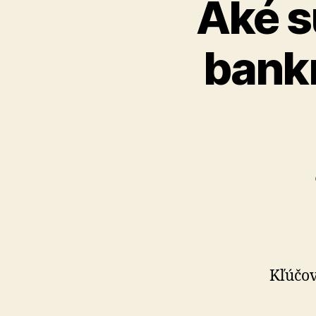
Aké s
bankr
Kľúčov