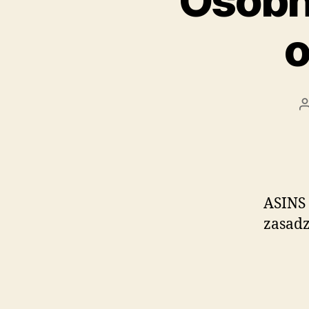
Osobn
o
ASINS 
zasadz