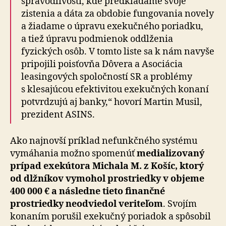
spravodlivosti, kde predkladáme svoje
zistenia a dáta za obdobie fungovania novely
a žiadame o úpravu exekučného poriadku,
a tiež úpravu podmienok oddlženia
fyzických osôb. V tomto liste sa k nám navyše
pripojili poisťovňa Dôvera a Asociácia
leasingových spoločností SR a problémy
s klesajúcou efektivitou exekučných konaní
potvrdzujú aj banky,“ hovorí Martin Musil,
prezident ASINS.
Ako najnovší príklad nefunkčného systému
vymáhania možno spomenúť
medializovaný
prípad exekútora Michala M. z Košíc, ktorý
od dlžníkov vymohol prostriedky v objeme
400 000 € a následne tieto finančné
prostriedky neodviedol veriteľom
. Svojím
konaním porušil exekučný poriadok a spôsobil