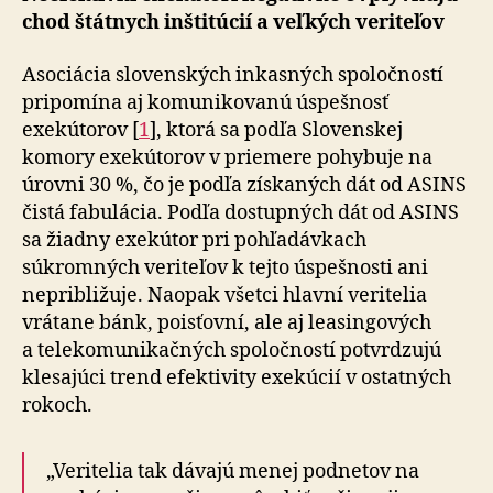
chod štátnych inštitúcií a veľkých veriteľov
Asociácia slovenských inkasných spoločností
pripomína aj komunikovanú úspešnosť
exekútorov [
1
], ktorá sa podľa Slovenskej
komory exekútorov v priemere pohybuje na
úrovni 30 %, čo je podľa získaných dát od ASINS
čistá fabulácia. Podľa dostupných dát od ASINS
sa žiadny exekútor pri pohľadávkach
súkromných veriteľov k tejto úspešnosti ani
nepribližuje. Naopak všetci hlavní veritelia
vrátane bánk, poisťovní, ale aj leasingových
a telekomunikačných spoločností potvrdzujú
klesajúci trend efektivity exekúcií v ostatných
rokoch.
„Veritelia tak dávajú menej podnetov na