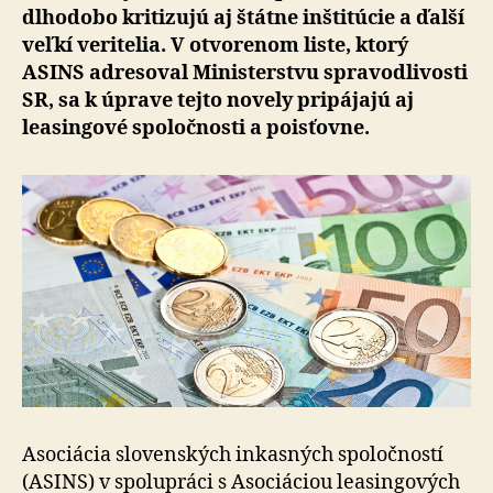
dlhodobo kritizujú aj štátne inštitúcie a ďalší
veľkí veritelia. V otvorenom liste, ktorý
ASINS adresoval Mi­nis­ter­stvu spravodlivosti
SR, sa k úprave tejto novely pripájajú aj
leasingové spoločnosti a poisťovne.
Asociácia slovenských inkasných spoločností
(ASINS) v spolupráci s Asociáciou leasingových