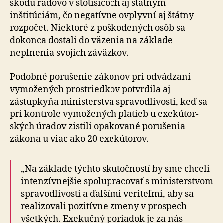
škodu rádovo v stotisícoch aj štátnym
inštitúciám, čo negatívne ovplyvní aj štátny
rozpočet. Niektoré z poškodených osôb sa
dokonca dostali do väzenia na základe
neplnenia svo­jich záväzkov.
Podobné porušenie zákonov pri odvádzaní
vymožených prostriedkov potvrdila aj
zástupkyňa ministerstva spra­vod­li­vos­ti, keď sa
pri kontrole vymožených platieb u exe­kú­tor­
ských úradov zistili opakované porušenia
zákona u viac ako 20 exekútorov.
„Na základe týchto skutočností by sme chceli
intenzívnejšie spolupracovať s ministerstvom
spravodlivosti a ďalšími veriteľmi, aby sa
realizovali pozitívne zmeny v prospech
všetkých. Exekučný poriadok je za nás