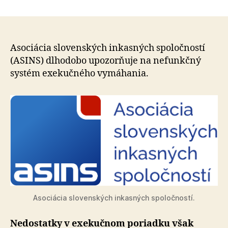
Ďalší
článku
veritelia
poukazujú
na
zlyhania
Asociácia slovenských inkasných spoločností
exekútoro
(ASINS) dlhodobo upozorňuje na nefunkčný
a
systém exekučného vymáhania.
na
ich
nedostat
kontrolu
Asociácia slovenských inkasných spoločností.
Nedostatky v exekučnom poriadku však