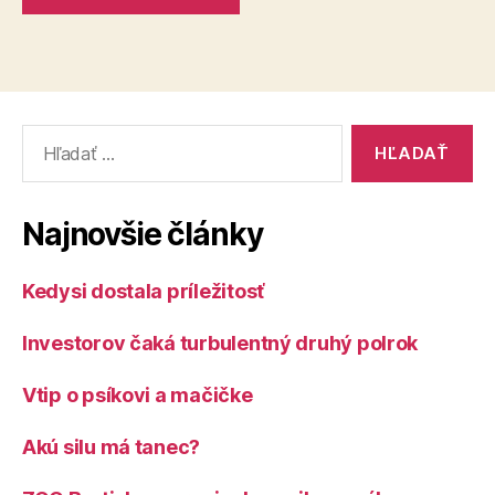
Vyhľadať:
Najnovšie články
Kedysi dostala príležitosť
Investorov čaká turbulentný druhý polrok
Vtip o psíkovi a mačičke
Akú silu má tanec?