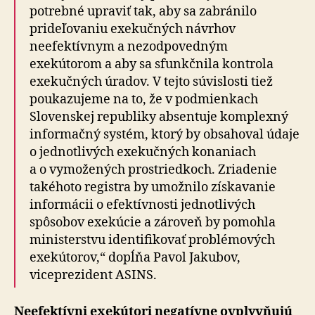
potrebné upraviť tak, aby sa zabránilo
prideľovaniu exekučných návrhov
neefektívnym a nezodpovedným
exekútorom a aby sa sfunkčnila kontrola
exekučných úradov. V tejto súvislosti tiež
poukazujeme na to, že v podmienkach
Slovenskej republiky absentuje komplexný
informačný systém, ktorý by obsahoval údaje
o jednotlivých exekučných konaniach
a o vymožených prostriedkoch. Zriadenie
takéhoto registra by umožnilo získavanie
informácii o efektívnosti jednotlivých
spôsobov exekúcie a zároveň by pomohla
ministerstvu iden­ti­fi­ko­vať problémových
exekútorov,“ dopĺňa Pavol Jakubov,
viceprezident ASINS.
Neefektívni exekútori negatívne ovplyvňujú