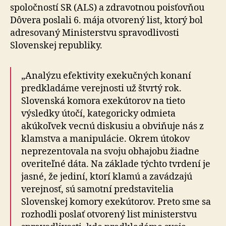
spoločností SR (ALS) a zdravotnou poisťovňou
Dôvera poslali 6. mája otvorený list, ktorý bol
adresovaný Ministerstvu spra­vod­li­vos­ti
Slovenskej republiky.
„Analýzu efektivity exekučných konaní
predkladáme verejnosti už štvrtý rok.
Slovenská komora exekútorov na tieto
výsledky útočí, kategoricky odmieta
akúkoľvek vecnú diskusiu a obviňuje nás z
klamstva a ma­ni­pu­lá­cie. Okrem útokov
neprezentovala na svoju obhajobu žiadne
overiteľné dáta. Na základe týchto tvrdení je
jasné, že jediní, ktorí klamú a zavádzajú
verejnosť, sú samotní predstavitelia
Slovenskej komory exekútorov. Preto sme sa
rozhodli poslať otvorený list ministerstvu