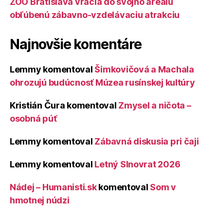
ZOO Bratislava vracia do svojho areálu
obľúbenú zábavno-vzdelávaciu atrakciu
Najnovšie komentáre
Lemmy
komentoval
Šimkovičová a Machala
ohrozujú budúcnosť Múzea rusínskej kultúry
Kristián Čura
komentoval
Zmysel a ničota –
osobná púť
Lemmy
komentoval
Zábavná diskusia pri čaji
Lemmy
komentoval
Letný Slnovrat 2026
Nádej – Humanisti.sk
komentoval
Som v
hmotnej núdzi