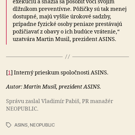
exekúciu a snažia sa pôsobiť voči svojim
dlžníkom preventívne. Pôžičky sú tak menej
dostupné, majú vyššie úrokové sadzby,
prípadne fyzické osoby peniaze prestávajú
požičiavať z obavy o ich budúce vrátenie,“
uzatvára Martin Musil, prezident ASINS.
[
1
] Interný prieskum spoločnosti ASINS.
Autor: Martin Musil, prezident ASINS.
Správu zaslal Vladimír Pabiš, PR manažér
NEOPUBLIC.
ASINS
,
NEOPUBLIC
Značky