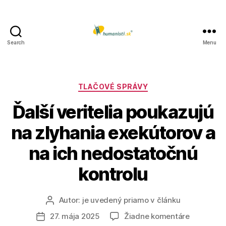
Search
Menu
Humanisti.sk
Kategórie
TLAČOVÉ SPRÁVY
Ďalší veritelia poukazujú
na zlyhania exekútorov a
na ich nedostatočnú
kontrolu
Autor:
je uvedený priamo v článku
Autor
článku
na
27. mája 2025
Žiadne komentáre
Dátum