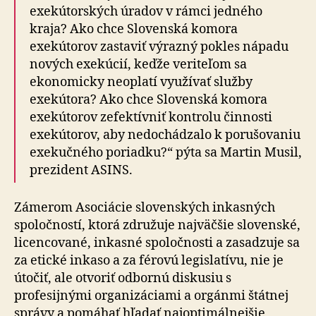
exe­kú­tor­ských úradov v rámci jedného
kraja? Ako chce Slo­ven­ská komora
exekútorov zastaviť výrazný pokles nápadu
nových exekúcií, keďže veriteľom sa
ekonomicky neoplatí využívať služby
exekútora? Ako chce Slo­ven­ská komora
exekútorov zefektívniť kontrolu činnosti
exekútorov, aby nedochádzalo k porušovaniu
exe­kuč­né­ho poriadku?“ pýta sa Martin Musil,
prezident ASINS.
Zámerom Asociácie slovenských inkasných
spoločností, ktorá združuje najväčšie slovenské,
licencované, inkasné spoločnosti a zasadzuje sa
za etické inkaso a za férovú legislatívu, nie je
útočiť, ale otvoriť odbornú diskusiu s
profesijnými organizáciami a orgánmi štátnej
správy a pomáhať hľadať najoptimálnejšie