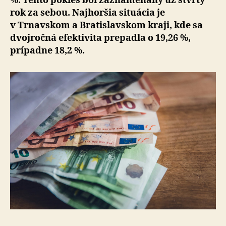
%. Tento pokles bol za­zna­menaný už štvrtý
rok za sebou. Najhoršia situácia je
v Trnavskom a Bratislavskom kraji, kde sa
dvoj­roč­ná efektivita prepadla o 19,26 %,
prípadne 18,2 %.