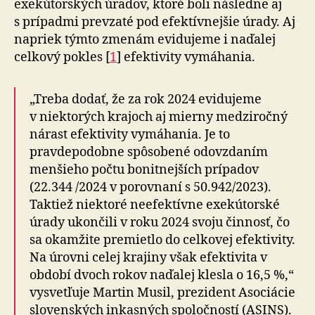
exekútorských úradov, ktoré boli následne aj
s prípadmi prevzaté pod efektívnejšie úrady. Aj
napriek týmto zme­nám evidujeme i naďalej
celkový pokles [
1
] efektivity vymáhania.
„Treba dodať, že za rok 2024 evidujeme
v niektorých krajoch aj mierny medziročný
nárast efektivity vymáhania. Je to
pravdepodobne spôsobené odovzdaním
menšieho počtu bonitnejších prípadov
(22.344 /2024 v porovnaní s 50.942/2023).
Taktiež nie­kto­ré neefektívne exekútorské
úrady ukončili v roku 2024 svoju činnosť, čo
sa okamžite premietlo do cel­ko­vej efektivity.
Na úrovni celej krajiny však efektivita v
období dvoch rokov naďalej klesla o 16,5 %,“
vysvetľuje Martin Musil, prezident Asociácie
slovenských in­kas­ných spoločností (ASINS).