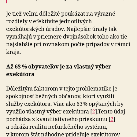
Je tiež veľmi dôležité poukázať na výrazné
rozdiely v efek­ti­vi­te jednotlivých
exekútorských úradov. Najlepšie úrady tak
vymáhajú v priemere dvojnásobok toho ako tie
naj­slab­šie pri rovnakom počte prípadov v rámci
kraja.
Až 63 % obyvateľov je za vlastný výber
exekútora
Dôležitým faktorom v tejto problematike je
spokojnosť bežných občanov, ktorí využili
služby exekútora. Viac ako 63% opýtaných by
využilo vlastný výber exekútora [
2
].Tento údaj
pochádza z kvantitatívneho prieskumu [
2
]
a odráža realitu nefunkčného systému,
v ktorom štát náhodne prideľuje exekútorov