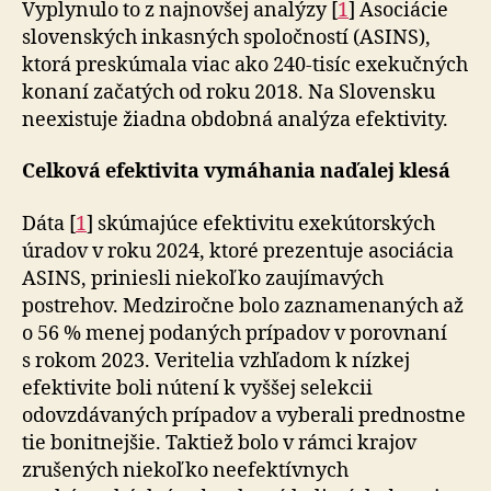
Vyplynulo to z najnovšej analýzy [
1
] Asociácie
slo­ven­ských inkasných spoločností (ASINS),
ktorá preskúmala viac ako 240-tisíc exekučných
konaní začatých od roku 2018. Na Slovensku
neexistuje žiadna obdobná analýza efektivity.
Celková efektivita vymáhania naďalej klesá
Dáta [
1
] skúmajúce efektivitu exekútorských
úradov v roku 2024, ktoré prezentuje asociácia
ASINS, priniesli niekoľko zaujímavých
postrehov. Medziročne bolo zaznamenaných až
o 56 % menej podaných prípadov v porovnaní
s rokom 2023. Veritelia vzhľadom k nízkej
efektivite boli nútení k vyššej selekcii
odovzdávaných prípadov a vyberali prednostne
tie bonitnejšie. Taktiež bolo v rámci krajov
zrušených niekoľko neefektívnych