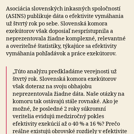
Asociácia slovenských inkasných spoločností
(ASINS) publikuje dáta o efektivite vymáhania
už štvrtý rok po sebe. Slovenská komora
exekútorov však doposiaľ nesprístupnila a
neprezentovala žiadne komplexné, relevantné
a overiteľné štatistiky, týkajúce sa efektivity
vymáhania pohľadávok a práce exekútorov.
„Túto analýzu predkladáme verejnosti už
štvrtý rok. Slovenská komora exekútorov
však doteraz na svoju obhajobu
neprezentovala žiadne dáta. Naše otázky na
komoru tak ostávajú stále rovnaké. Ako je
možné, že posledné 2 roky súkromní
veritelia evidujú medziročný pokles
efektivity exekúcií až o 40 % a 16 %? Prečo
reálne existujú obrovské rozdiely v efektivite