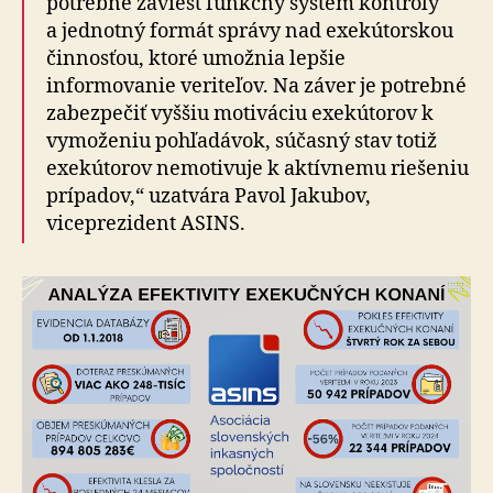
potrebné zaviesť funkčný systém kontroly
a jednotný formát správy nad exekútorskou
činnosťou, ktoré umožnia lepšie
informovanie veriteľov. Na záver je potrebné
zabezpečiť vyššiu motiváciu exekútorov k
vymoženiu pohľadávok, súčasný stav totiž
exekútorov nemotivuje k aktívnemu riešeniu
prípadov,“ uzatvára Pavol Jakubov,
viceprezident ASINS.