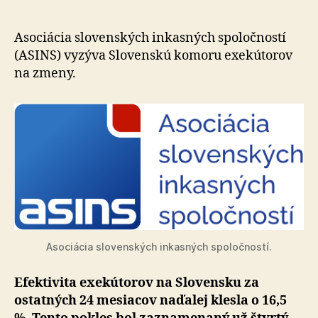
dlhov
exekútor
na
Asociácia slovenských inkasných spoločností
Slovensk
(ASINS) vyzýva Slovenskú komoru exekútorov
naďalej
na zmeny.
klesá
Asociácia slovenských inkasných spoločností.
Efektivita exekútorov na Slovensku za
ostatných 24 mesiacov naďalej klesla o 16,5