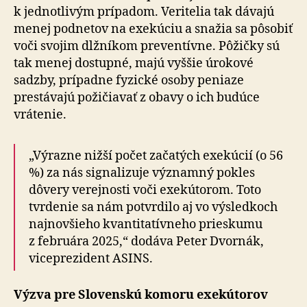
k jednotlivým prípadom. Veritelia tak dávajú
menej podnetov na exekúciu a snažia sa pôsobiť
voči svojim dlžníkom preventívne. Pôžičky sú
tak menej dostupné, majú vyššie úrokové
sadzby, prí­pad­ne fyzické osoby peniaze
prestávajú požičiavať z obavy o ich budúce
vrátenie.
„Výrazne nižší počet začatých exekúcií (o 56
%) za nás signalizuje významný pokles
dôvery verejnosti voči exekútorom. Toto
tvrdenie sa nám potvrdilo aj vo výsledkoch
najnovšieho kvantitatívneho prieskumu
z februára 2025,“ dodáva Peter Dvornák,
viceprezident ASINS.
Výzva pre Slovenskú komoru exekútorov