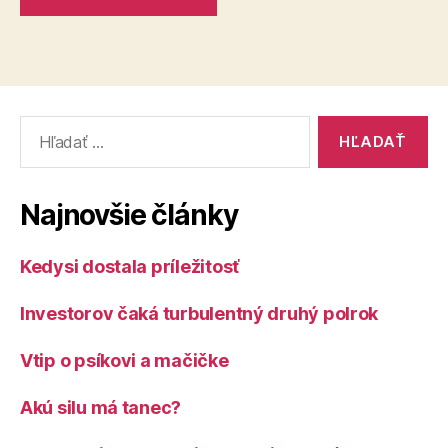
Vyhľadať:
Najnovšie články
Kedysi dostala príležitosť
Investorov čaká turbulentný druhý polrok
Vtip o psíkovi a mačičke
Akú silu má tanec?