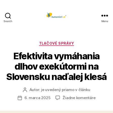
Search
Menu
Humanisti.sk
Kategórie
TLAČOVÉ SPRÁVY
Efektivita vymáhania
dlhov exekútormi na
Slovensku naďalej klesá
Autor:
je uvedený priamo v článku
Autor
článku
na
6. marca 2025
Žiadne komentáre
Dátum
Efektivita
článku
vymáhani