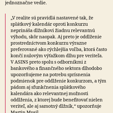
jed­no­znač­ne vedie.
„V realite sú pravidlá nastavené tak, že
splátkový kalendár oproti konkurzu
neprináša dlžníkovi žiadnu relevantnú
výhodu, skôr naopak. Aj preto je oddlženie
prostredníctvom konkurzu výrazne
preferované ako rýchlejšia voľba, ktorá často
končí nulovým výťažkom dlhu pre veriteľa.
V ASINS preto spolu s odborníkmi z
bankového a finančného sektora dlhodobo
upo­zor­ňu­je­me na potrebu sprísnenia
podmienok pre oddlženie konkurzom, a tým
pádom aj sfunkčnenia splátkového
kalendára ako relevantnej možnosti
oddlženia, z ktorej bude benefitovať nielen
veriteľ, ale aj samotný dlžník,“ upozorňuje
Martin Musil.