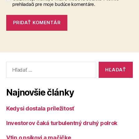
prehliadači pre moje budúce komentáre.
Vyhľadať:
Najnovšie články
Kedysi dostala príležitosť
Investorov čaká turbulentný druhý polrok
Vtip o psíkovi a mačičke