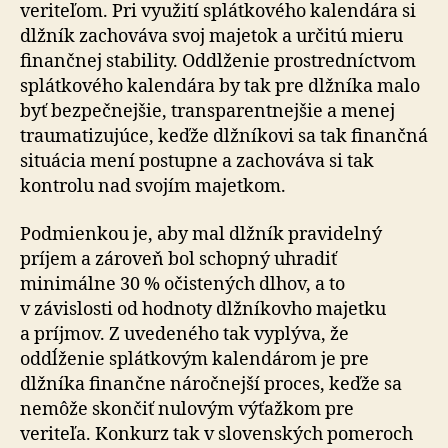
veriteľom. Pri využití splátkového kalendára si
dlžník zachováva svoj majetok a určitú mieru
finančnej stability. Oddlženie prostredníctvom
splátkového kalendára by tak pre dlžníka malo
byť bezpečnejšie, transparentnejšie a menej
traumatizujúce, keďže dlžníkovi sa tak finančná
situácia mení postupne a zachováva si tak
kontrolu nad svojím majetkom.
Podmienkou je, aby mal dlžník pravidelný
príjem a zá­ro­veň bol schopný uhradiť
minimálne 30 % očistených dlhov, a to
v závislosti od hodnoty dlžníkovho majetku
a príjmov. Z uvedeného tak vyplýva, že
oddĺženie splátkovým kalendárom je pre
dlžníka finančne ná­roč­nej­ší proces, keďže sa
nemôže skončiť nulovým výťažkom pre
veriteľa. Konkurz tak v slovenských pomeroch