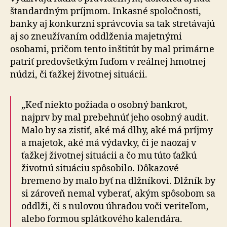
štan­dar­dným príjmom. Inkasné spoločnosti,
banky aj konkurzní správcovia sa tak stretávajú
aj so zneužívaním oddlženia majetnými
osobami, pričom tento inštitút by mal pri­már­ne
patriť predovšetkým ľuďom v reálnej hmotnej
núdzi, či ťažkej životnej situácii.
„Keď niekto požiada o osobný bankrot,
najprv by mal prebehnúť jeho osobný audit.
Malo by sa zistiť, aké má dlhy, aké má príjmy
a majetok, aké má výdavky, či je naozaj v
ťažkej životnej situácii a čo mu túto ťažkú
životnú situáciu spôsobilo. Dôkazové
bremeno by malo byť na dlžníkovi. Dlžník by
si zároveň nemal vyberať, akým spôsobom sa
oddlži, či s nulovou úhradou voči veriteľom,
alebo formou splátkového kalendára.