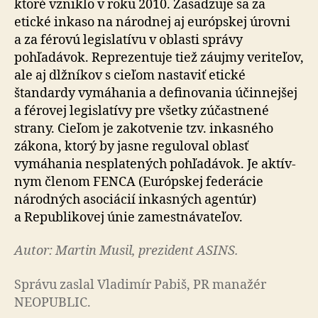
ktoré vzniklo v roku 2010. Zasadzuje sa za
etické inkaso na národnej aj európskej úrovni
a za férovú legislatívu v oblasti správy
pohľadávok. Reprezentuje tiež záujmy veriteľov,
ale aj dlžníkov s cieľom nastaviť etické
štandardy vymáhania a definovania účinnejšej
a férovej legislatívy pre všetky zúčastnené
strany. Cieľom je zakotvenie tzv. inkasného
zákona, ktorý by jasne re­gu­lo­val oblasť
vymáhania nesplatených pohľadávok. Je ak­tív­
nym členom FENCA (Európskej federácie
národných asociácií inkasných agentúr)
a Republikovej únie zamestnávateľov.
Autor: Martin Musil, prezident ASINS.
Správu zaslal Vladimír Pabiš, PR manažér
NEOPUBLIC.