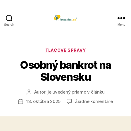
Search
Menu
Humanisti.sk
Kategórie
TLAČOVÉ SPRÁVY
Osobný bankrot na
Slovensku
Autor:
je uvedený priamo v článku
Autor
článku
na
13. októbra 2025
Žiadne komentáre
Dátum
Osobný
článku
bankrot
na
Slovens