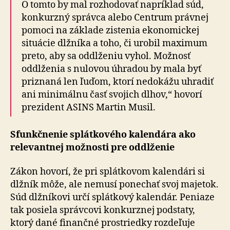
O tomto by mal rozhodovať napríklad súd,
konkurzný správca alebo Centrum právnej
pomoci na základe zistenia ekonomickej
situácie dlžníka a toho, či urobil maximum
preto, aby sa oddlženiu vyhol. Možnosť
oddlženia s nulovou úhradou by mala byť
priznaná len ľuďom, ktorí nedokážu uhradiť
ani minimálnu časť svojich dlhov,“ hovorí
prezident ASINS Martin Musil.
Sfunkčnenie splátkového kalendára ako
relevantnej možnosti pre oddlženie
Zákon hovorí, že pri splátkovom kalendári si
dlžník môže, ale nemusí ponechať svoj majetok.
Súd dlžníkovi určí splátkový kalendár. Peniaze
tak posiela správcovi kon­kur­znej podstaty,
ktorý dané finančné prostriedky rozdeľuje