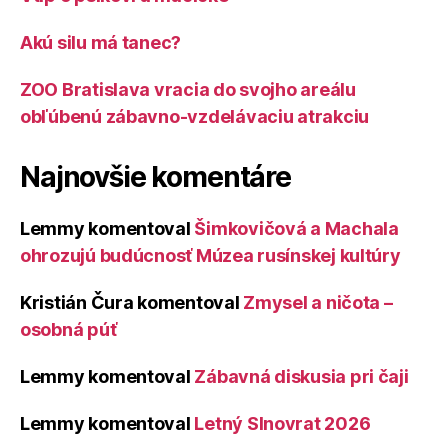
Akú silu má tanec?
ZOO Bratislava vracia do svojho areálu
obľúbenú zábavno-vzdelávaciu atrakciu
Najnovšie komentáre
Lemmy
komentoval
Šimkovičová a Machala
ohrozujú budúcnosť Múzea rusínskej kultúry
Kristián Čura
komentoval
Zmysel a ničota –
osobná púť
Lemmy
komentoval
Zábavná diskusia pri čaji
Lemmy
komentoval
Letný Slnovrat 2026