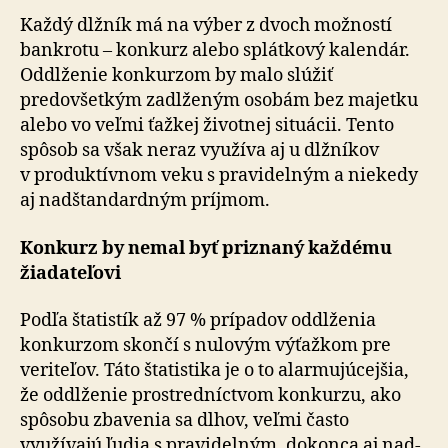
Každý dlžník má na výber z dvoch možností
bankrotu – konkurz alebo splátkový kalendár.
Oddlženie konkurzom by malo slúžiť
predovšetkým zadlženým osobám bez majetku
alebo vo veľmi ťažkej životnej situácii. Tento
spôsob sa však neraz využíva aj u dlžníkov
v pro­duk­tív­nom veku s pravidelným a niekedy
aj nadštandardným príjmom.
Konkurz by nemal byť priznaný každému
žiadateľovi
Podľa štatistík až 97 % prípadov oddlženia
konkurzom skončí s nulovým výťažkom pre
veriteľov. Táto štatistika je o to alarmujúcejšia,
že oddlženie prostredníctvom konkurzu, ako
spôsobu zbavenia sa dlhov, veľmi často
využívajú ľudia s pravidelným, dokonca aj nad­