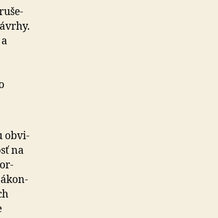
u­še­
návrhy.
 a
o
ob­vi­
sť na
or­
á­kon­
ch
e