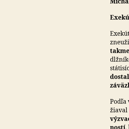
Michal
Exekút
Exekút
zneuži
takme
dlžník
státis
dostal
záväz
Podľa 
žia­va
výzvac
ností
,