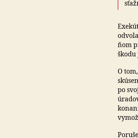
sťaž
Exekút
odvola
ňom p
škodu 
O tom,
skúsen
po svo
úradov
konaní
vymože
Poruš