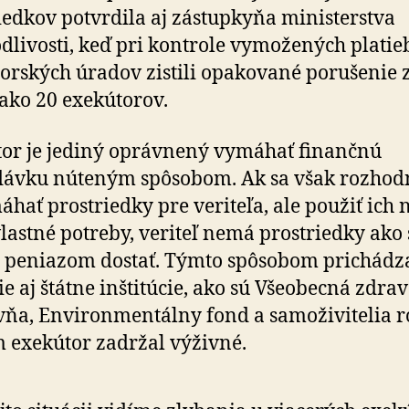
iedkov potvrdila aj zástupkyňa ministerstva
dlivosti, keď pri kontrole vymožených platie
orských úradov zistili opakované porušenie
 ako 20 exekútorov.
or je jediný oprávnený vymáhať finančnú
dávku núteným spôsobom. Ak sa však rozhod
hať prostriedky pre veriteľa, ale použiť ich 
vlastné potreby, veriteľ nemá prostriedky ako 
 peniazom dostať. Týmto spôsobom prichádz
ie aj štátne inštitúcie, ako sú Všeobecná zdra
vňa, Environmentálny fond a samoživitelia r
 exekútor zadržal výživné.