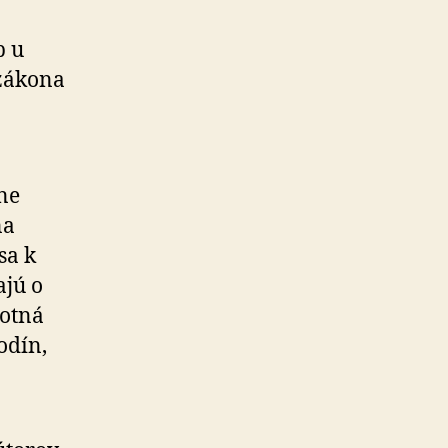
b u
 zákona
ne
na
sa k
ajú o
votná
odín,