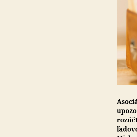
Asociá
upozo
rozúč
ľadov