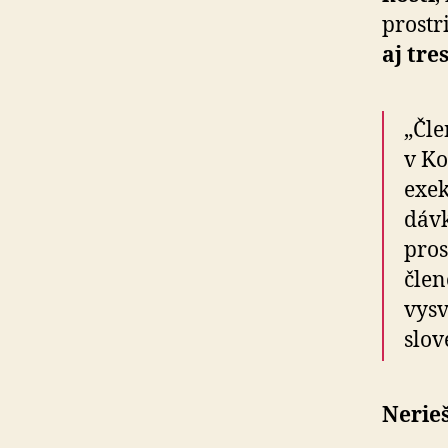
prostr
aj tr
„Čle
v Ko
exek
dáv­
pros
člen
vysv
slov
Nerie