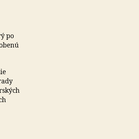
rý po
sobenú
ie
úrady
r­ských
ch