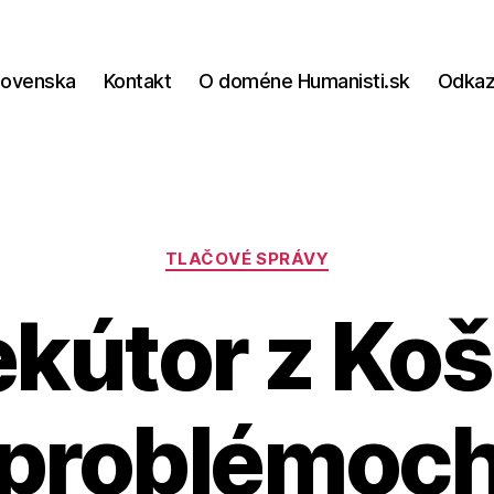
lovenska
Kontakt
O doméne Humanisti.sk
Odka
Kategórie
TLAČOVÉ SPRÁVY
kútor z Koš
problémoc