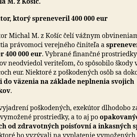
a M. z Košíc.
or, ktorý spreneveril 400 000 eur
or Michal M. z Košíc čelí vážnym obvinenia
tia právomoci verejného činiteľa a
spreneve
r 400 000 eur
. Vybrané finančné prostriedky
ov neodviedol veriteľom, čo spôsobilo škody 
ícoch eur. Niektoré z poškodených osôb sa dok
i do väzenia na základe neplnenia svojich
kov
.
vyjadrení poškodených, exekútor dlhodobo za
l vymožené prostriedky, a to aj po
opakovaný
h od zdravotných poisťovní a inkasných sp
 ktoré ho vyzývali na vyplatenie vymožených