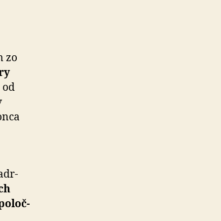
m zo
ry
 od
v
onca
­dr­
ch
o­loč­