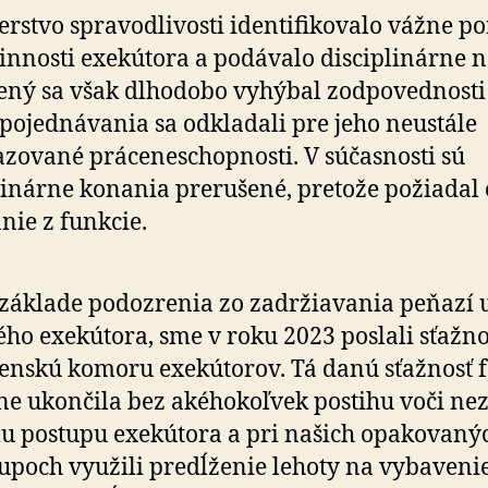
erstvo spravodlivosti identifikovalo vážne po­r
činnosti exekútora a podávalo disciplinárne 
ný sa však dlhodobo vyhýbal zodpovednosti
pojednávania sa odkladali pre jeho neustále
zované práceneschopnosti. V súčasnosti sú
linárne konania prerušené, pretože požiadal 
nie z funkcie.
základe podozrenia zo zadržiavania peňazí u 
ého exekútora, sme v roku 2023 poslali sťažno
enskú komoru exekútorov. Tá danú sťažnosť f
ne ukončila bez akéhokoľvek postihu voči ne­z
 postupu exekútora a pri našich opakovaný
upoch využili predĺženie lehoty na vybaveni