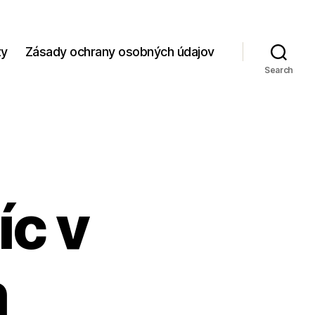
zy
Zásady ochrany osobných údajov
Search
íc v
h