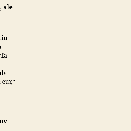
, ale
ciu
o
hľa­
oda
 eur,“
rov