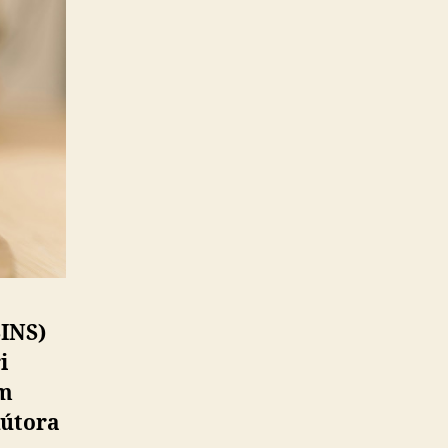
SINS)
i
om
kútora