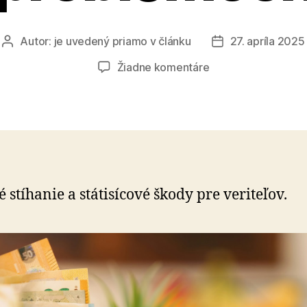
Autor:
je uvedený priamo v článku
27. apríla 2025
Autor
Dátum
článku
článku
na
Žiadne komentáre
Exekútor
z
Košíc
v
problémoch
é stíhanie a státisícové škody pre veriteľov.