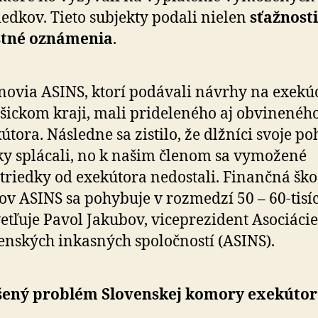
iedkov. Tieto subjekty podali nielen
sťažnosti
estné oznámenia
.
novia ASINS, ktorí podávali návrhy na exekú
šickom kraji, mali prideleného aj obvinenéh
útora. Následne sa zistilo, že dlžníci svoje po­
ky splácali, no k našim členom sa vymožené
triedky od exekútora nedostali. Finančná šk
ov ASINS sa pohybuje v rozmedzí 50 – 60-tisíc
etľuje Pavol Jakubov, viceprezident Asociácie
enských inkasných spoločností (ASINS).
šený problém Slovenskej komory exekúto