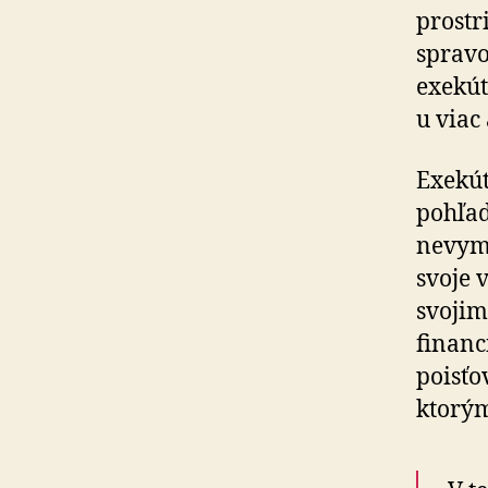
prostr
spravo
exekút
u viac
Exekút
pohľa
nevymá
svoje 
svojim
financ
poisťo
ktorým