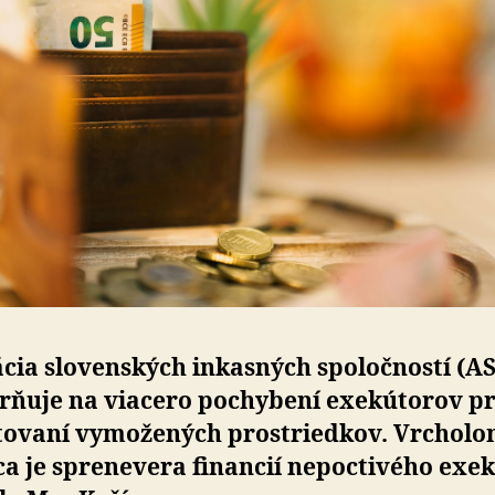
cia slovenských inkasných spoločností (A
rňuje na viacero pochybení exekútorov pr
tovaní vymožených prostriedkov. Vrchol
ca je sprenevera financií nepoctivého exe