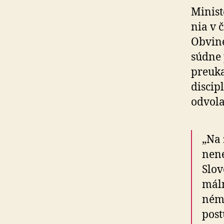
Minist
nia v 
Obvine
súdne 
preuka
discip
odvola
„Na 
ne­n
Slov
mál­
nému
post