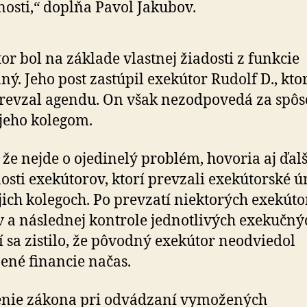
nosti,“ dopĺňa Pavol Jakubov.
or bol na základe vlastnej žiadosti z funkcie
ný. Jeho post zastúpil exekútor Rudolf D., kto
revzal agendu. On však nezodpovedá za spô
jeho kolegom.
 že nejde o ojedinelý problém, hovoria aj ďalš
osti exekútorov, ktorí prevzali exekútorské 
jich kolegoch. Po prevzatí niektorých exe­kú­to
 a následnej kontrole jednotlivých exekučný
 sa zistilo, že pôvodný exekútor neodviedol
né financie načas.
enie zákona pri odvádzaní vymožených