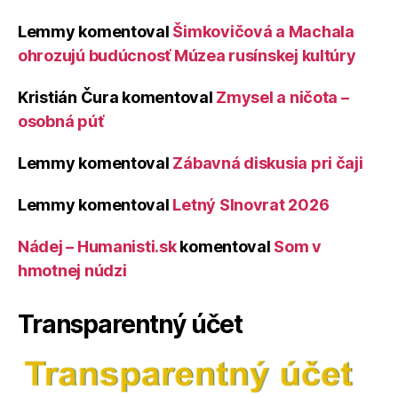
Lemmy
komentoval
Šimkovičová a Machala
ohrozujú budúcnosť Múzea rusínskej kultúry
Kristián Čura
komentoval
Zmysel a ničota –
osobná púť
Lemmy
komentoval
Zábavná diskusia pri čaji
Lemmy
komentoval
Letný Slnovrat 2026
Nádej – Humanisti.sk
komentoval
Som v
hmotnej núdzi
Transparentný účet