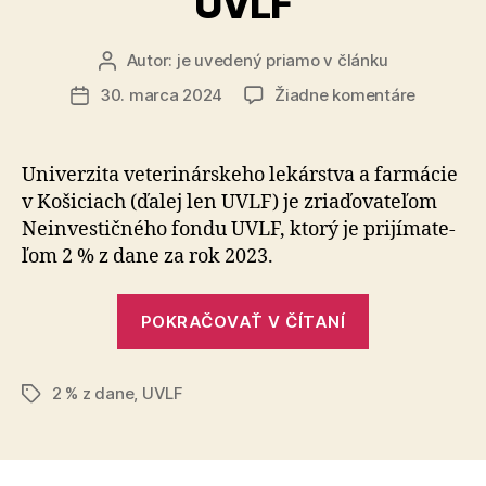
UVLF
Autor:
je uvedený priamo v článku
Autor
článku
na
30. marca 2024
Žiadne komentáre
Dátum
Venujte
článku
svoje
dve
Univerzita veterinárskeho lekárstva a far­má­cie
percentá
v Ko­ši­ciach (ďalej len UVLF) je zria­ďo­va­te­ľom
Neinves
Ne­inves­tič­ného fondu UVLF, ktorý je pri­jí­ma­te­
fondu
ľom 2 % z dane za rok 2023.
UVLF
„Venujte
POKRAČOVAŤ V ČÍTANÍ
svoje
dve
2 % z dane
,
UVLF
percentá
Značky
Neinvestič
fondu
UVLF“