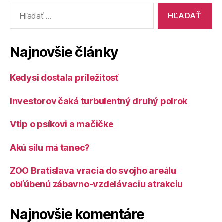
Vyhľadať:
Najnovšie články
Kedysi dostala príležitosť
Investorov čaká turbulentný druhý polrok
Vtip o psíkovi a mačičke
Akú silu má tanec?
ZOO Bratislava vracia do svojho areálu
obľúbenú zábavno-vzdelávaciu atrakciu
Najnovšie komentáre