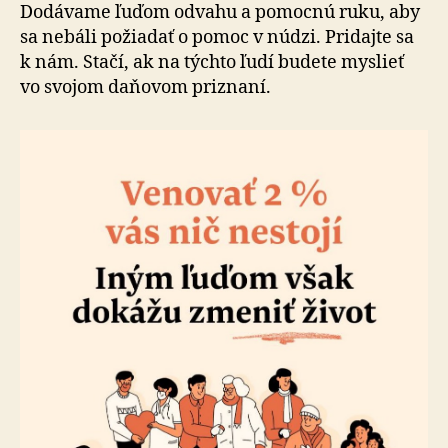
na
Dodávame ľuďom odvahu a po­mocnú ruku, aby
ktorých
sa nebáli po­žia­dať o pomoc v núdzi. Pridajte sa
záleží
k nám. Stačí, ak na týchto ľudí budete myslieť
vo svojom da­ňo­vom priznaní.