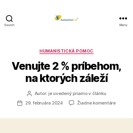
Search
Menu
Humanisti.sk
Kategórie
HUMANISTICKÁ POMOC
Venujte 2 % príbehom,
na ktorých záleží
Autor:
je uvedený priamo v článku
Autor
článku
na
29. februára 2024
Žiadne komentáre
Dátum
Venujte
článku
2
%
príbeho