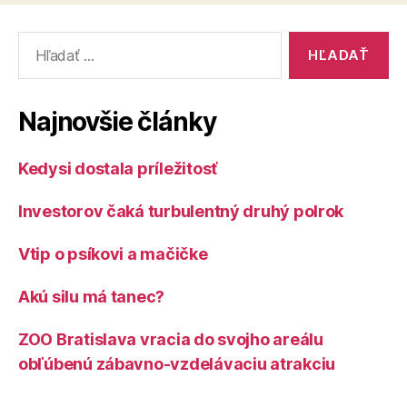
Vyhľadať:
Najnovšie články
Kedysi dostala príležitosť
Investorov čaká turbulentný druhý polrok
Vtip o psíkovi a mačičke
Akú silu má tanec?
ZOO Bratislava vracia do svojho areálu
obľúbenú zábavno-vzdelávaciu atrakciu