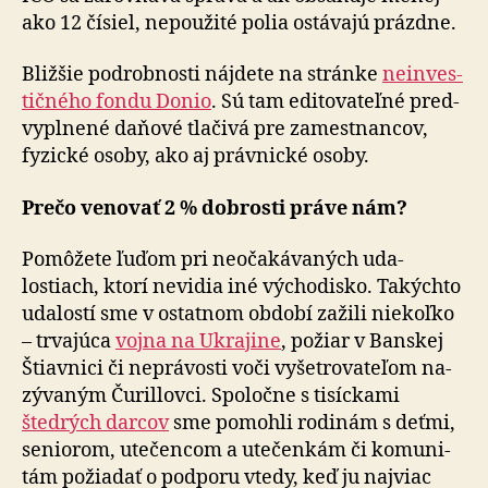
ako 12 čísiel, ne­po­u­ži­té polia ostá­va­jú prázdne.
Bližšie podrobnosti nájdete na stránke
ne­in­ves­
tič­ného fondu Donio
. Sú tam edi­to­va­teľ­né pred­
vypl­nené daňové tlačivá pre za­mestnan­cov,
fyzické osoby, ako aj právnické osoby.
Prečo venovať 2 % dobrosti práve nám?
Pomôžete ľuďom pri neočakávaných uda­
lostiach, ktorí ne­vi­dia iné vý­cho­disko. Takýchto
uda­lostí sme v ostat­nom období zažili nie­koľ­ko
– trva­júca
vojna na Ukra­jine
, požiar v Banskej
Štiavnici či neprá­vosti voči vy­šetro­va­te­ľom na­
zý­va­ným Čurillovci. Spo­ločne s ti­síc­kami
štedrých darcov
sme pomohli rodinám s deťmi,
seniorom, utečencom a ute­čen­kám či ko­mu­ni­
tám požiadať o pod­poru vtedy, keď ju najviac