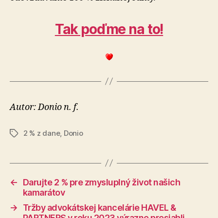
Tak poďme na to!
Autor: Donio n. f.
2 % z dane
,
Donio
Značky
←
Darujte 2 % pre zmysluplný život našich
kamarátov
→
Tržby advokátskej kancelárie HAVEL &
PARTNERS v roku 2023 výrazne presiahli