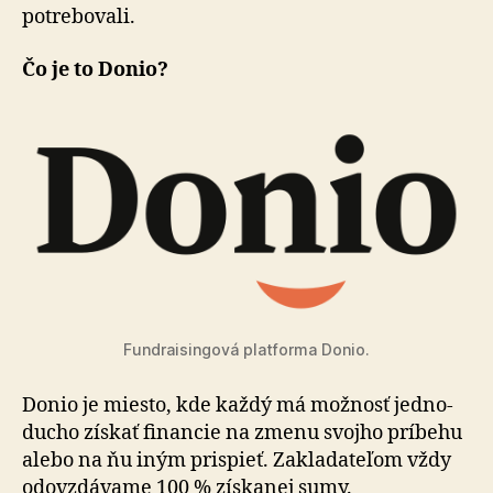
potre­bo­vali.
Čo je to Donio?
Fundraisingová platforma Donio.
Donio je miesto, kde každý má možnosť jed­no­
du­cho získať financie na zme­nu svojho príbehu
alebo na ňu iným prispieť. Zakla­da­te­ľom vždy
odo­vzdá­vame 100 % získa­nej sumy.