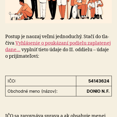
Postup je naozaj veľmi jed­no­duchý. Stačí do tla­
či­va
Vyhlá­se­nie o po­u­ká­za­ní podielu zapla­te­nej
dane…
vyplniť tieto údaje do II. od­die­lu – údaje
o pri­jí­ma­te­ľo­vi:
IČO:
54143624
Obchodné meno (názov):
DONIO N. F.
IČO sa zarovnáva sprava a ak obsahuje menej