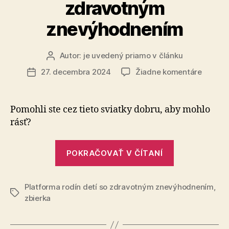
zdravotným
znevýhodnením
Autor:
je uvedený priamo v článku
Autor
článku
na
27. decembra 2024
Žiadne komentáre
Dátum
Ešte
článku
stále
je
Pomohli ste cez tieto sviatky dobru, aby mohlo
čas
rásť?
začať
počúva
„Ešte
deti
POKRAČOVAŤ V ČÍTANÍ
stále
so
zdravo
je
znevýh
Platforma rodín detí so zdravotným znevýhodnením
čas
,
Značky
zbierka
začať
počúvať