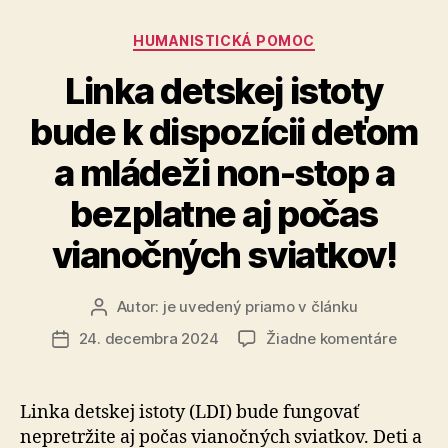
deti
so
Kategórie
HUMANISTICKÁ POMOC
zdravotným
Linka detskej istoty
znevýhodne
bude k dispozícii deťom
a mládeži non-stop a
bezplatne aj počas
vianočných sviatkov!
Autor:
je uvedený priamo v článku
Autor
článku
na
24. decembra 2024
Žiadne komentáre
Dátum
Linka
článku
detskej
istoty
Linka detskej istoty (LDI) bude fungovať
bude
nepretržite aj počas vianočných sviatkov. Deti a
k