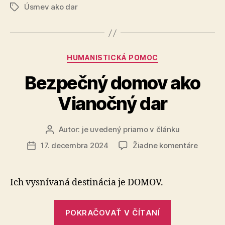
Úsmev ako dar
podporu
Značky
v
roku
2024!“
Kategórie
HUMANISTICKÁ POMOC
Bezpečný domov ako
Vianočný dar
Autor:
je uvedený priamo v článku
Autor
článku
na
17. decembra 2024
Žiadne komentáre
Dátum
Bezpeč
článku
domov
ako
Ich vysnívaná destinácia je DOMOV.
Vianoč
dar
„Bezpečný
POKRAČOVAŤ V ČÍTANÍ
domov