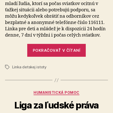
mladí ľudia, ktorí sa počas sviatkov ocitnú v
dispozí
ťažkej situácii alebo potrebujú podporu, sa
deťom
môžu kedykoľvek obrátiť na odborníkov cez
a
bezplatné a anonymné telefónne číslo 116111.
mládež
non-
Linka pre deti a mládež je k dispozícii 24 hodín
stop
denne, 7 dní v týž­dni i počas celých sviatkov.
a
bezpla
„Linka
aj
POKRAČOVAŤ V ČÍTANÍ
detskej
počas
istoty
vianoč
sviatko
Linka detskej istoty
bude
Značky
k
dispozícii
deťom
Kategórie
HUMANISTICKÁ POMOC
a
mládeži
Liga za ľudské práva
non-