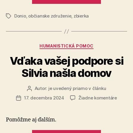
zdravím
na
Donio
,
občianske združenie
,
zbierka
ulici“
Značky
Kategórie
HUMANISTICKÁ POMOC
Vďaka vašej podpore si
Silvia našla domov
Autor:
je uvedený priamo v článku
Autor
článku
na
17. decembra 2024
Žiadne komentáre
Dátum
Vďaka
článku
vašej
podpor
Pomôžme aj ďalším.
si
Silvia