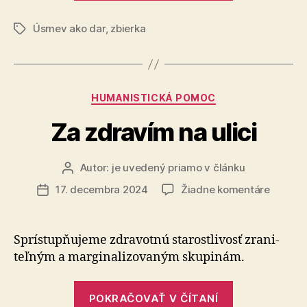
ako
Úsmev ako dar
,
zbierka
Vianočný
Značky
dar“
Kategórie
HUMANISTICKÁ POMOC
Za zdravím na ulici
Autor:
je uvedený priamo v článku
Autor
článku
na
17. decembra 2024
Žiadne komentáre
Dátum
Za
článku
zdraví
na
Sprístupňujeme zdravotnú starostlivosť zra­ni­
ulici
teľ­ným a mar­gi­na­li­zo­va­ným sku­pi­nám.
„Za
POKRAČOVAŤ V ČÍTANÍ