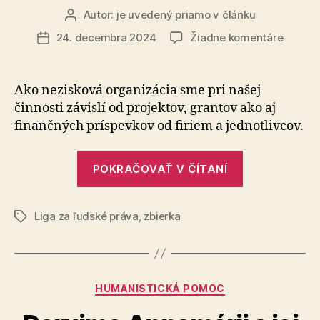
stop
Autor:
je uvedený priamo v článku
Autor
a
článku
na
24. decembra 2024
Žiadne komentáre
Dátum
bezplatne
Liga
článku
aj
za
počas
ľudské
Ako nezisková organizácia sme pri našej
práva
vianočných
činnosti závislí od projektov, grantov ako aj
sviatkov!“
finančných príspevkov od firiem a jednotlivcov.
„Liga
POKRAČOVAŤ V ČÍTANÍ
za
ľudské
Liga za ľudské práva
,
zbierka
práva“
Značky
Kategórie
HUMANISTICKÁ POMOC