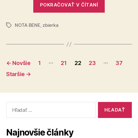
„Vďaka
našla
POKRAČOVAŤ V ČÍTANÍ
vašej
domov
podpore
NOTA BENE
,
zbierka
si
Značky
Silvia
našla
domov“
Stránkovanie
…
…
←
Novšie
1
21
22
23
37
príspevkov
Staršie
→
Vyhľadať:
Najnovšie články