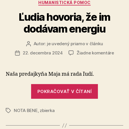
Kategórie
HUMANISTICKÁ POMOC
domov“
Ľudia hovoria, že im
dodávam energiu
Autor:
je uvedený priamo v článku
Autor
článku
na
22. decembra 2024
Žiadne komentáre
Dátum
Ľudia
článku
hovoria
že
Naša predajkyňa Maja má rada ľudí.
im
dodáv
„Ľudia
energi
POKRAČOVAŤ V ČÍTANÍ
hovoria,
že
NOTA BENE
,
zbierka
im
Značky
dodávam
energiu“