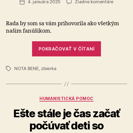
na
4. januára 2025
Žiadne komentáre
Dátum
Nový
článku
rok
2025
Rada by som sa vám prihovorila ako všetkým
plný
našim fa­nú­ši­kom.
nádeje
„Nový
POKRAČOVAŤ V ČÍTANÍ
rok
2025
NOTA BENE
,
zbierka
plný
Značky
nádeje“
Kategórie
HUMANISTICKÁ POMOC
Ešte stále je čas začať
počúvať deti so