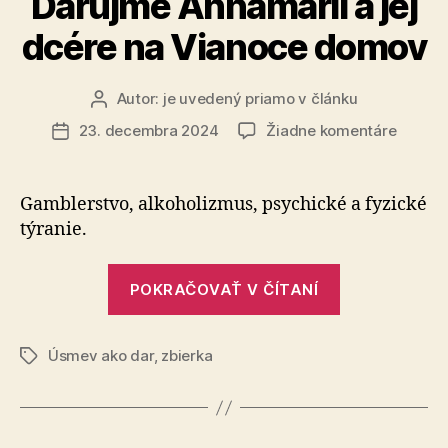
Darujme Annamárii a jej
dcére na Vianoce domov
Autor:
je uvedený priamo v článku
Autor
článku
na
23. decembra 2024
Žiadne komentáre
Dátum
Darujm
článku
Annamá
a
Gamblerstvo, alkoholizmus, psychické a fyzické
jej
týranie.
dcére
na
„Darujme
Vianoc
POKRAČOVAŤ V ČÍTANÍ
Annamárii
domov
a
Úsmev ako dar
,
zbierka
jej
Značky
dcére
na
Vianoce