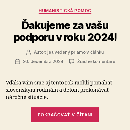
Kategórie
HUMANISTICKÁ POMOC
Ďakujeme za vašu
podporu v roku 2024!
Autor:
je uvedený priamo v článku
Autor
článku
na
20. decembra 2024
Žiadne komentáre
Dátum
Ďakuje
článku
za
vašu
Vďaka vám sme aj tento rok mohli pomáhať
podpor
slovenským rodinám a deťom prekonávať
v
náročné situácie.
roku
2024!
„Ďakujeme
POKRAČOVAŤ V ČÍTANÍ
za
vašu