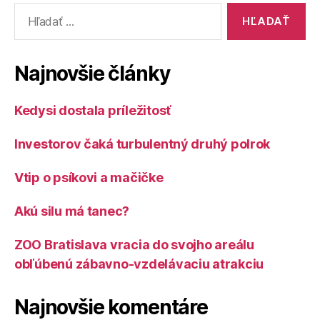
Vyhľadať:
Najnovšie články
Kedysi dostala príležitosť
Investorov čaká turbulentný druhý polrok
Vtip o psíkovi a mačičke
Akú silu má tanec?
ZOO Bratislava vracia do svojho areálu
obľúbenú zábavno-vzdelávaciu atrakciu
Najnovšie komentáre