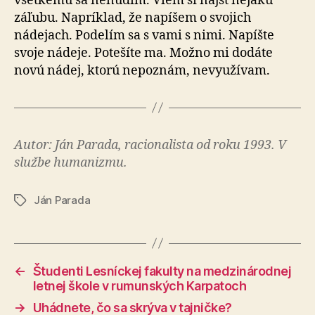
všetkému sa nenudím. Viem si nájsť nejakú
záľubu. Na­prí­klad, že napíšem o svojich
nádejach. Podelím sa s vami s nimi. Napíšte
svoje nádeje. Potešíte ma. Možno mi dodáte
novú nádej, ktorú nepoznám, nevyužívam.
Autor: Ján Parada, racionalista od roku 1993. V
službe humanizmu.
Ján Parada
Značky
←
Študenti Lesníckej fakulty na medzinárodnej
letnej škole v rumunských Karpatoch
→
Uhádnete, čo sa skrýva v tajničke?