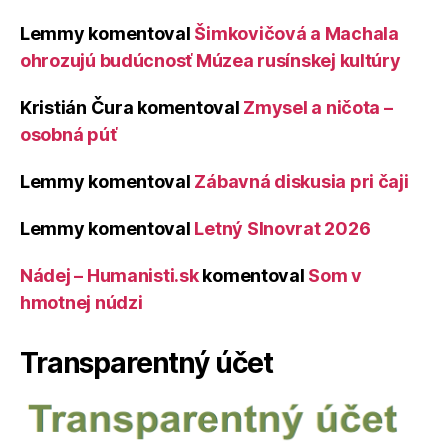
Lemmy
komentoval
Šimkovičová a Machala
ohrozujú budúcnosť Múzea rusínskej kultúry
Kristián Čura
komentoval
Zmysel a ničota –
osobná púť
Lemmy
komentoval
Zábavná diskusia pri čaji
Lemmy
komentoval
Letný Slnovrat 2026
Nádej – Humanisti.sk
komentoval
Som v
hmotnej núdzi
Transparentný účet