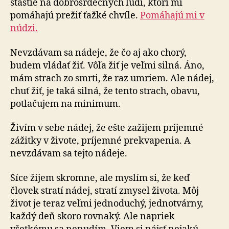
šťastie na dobrosrdečných ľudí, ktorí mi
pomáhajú prežiť ťažké chví­le.
Pomáhajú mi v
núdzi.
Nevzdávam sa nádeje, že čo aj ako chorý,
budem vládať žiť. Vôľa žiť je veľmi silná. Áno,
mám strach zo smrti, že raz umriem. Ale nádej,
chuť žiť, je taká silná, že tento strach, obavu,
potlačujem na minimum.
Živím v sebe nádej, že ešte zažijem príjemné
zážitky v živote, príjemné prekvapenia. A
nevzdávam sa tejto nádeje.
Síce žijem skromne, ale myslím si, že keď
človek stratí nádej, stratí zmysel života. Môj
život je teraz veľmi jed­no­du­chý, jednotvárny,
každý deň skoro rovnaký. Ale napriek