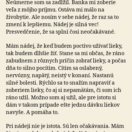
Neúmerne som sa zadĺžil. Banka mi zoberie
veľa z môjho príjmu. Ostáva mi málo na
živobytie. Ale nosím v sebe nádej, že raz sa to
zmení k lepšiemu. Nádej je silná vec!
Presvedčenie, že sa splní čosi neočakávané.
Mám nádej, že keď budem poctivo užívať lieky,
tak budem dlhšie žiť. Stane sa mi občas, že ráno
zabudnem z rôznych príčin zobrať lieky, a počas
dňa to silno pocítim. Cítim sa oslabený,
nervózny, napätý, neistý v konaní. Nastanú
silné bolesti. Rýchlo sa to snažím napraviť a
zoberiem lieky, čo aj si nepamätám, či som ich
ráno užil. Možno som aj užil, ale pre istotu si
dám v takom prípade ešte jednu dávku liekov
navyše. A pomáha to.
Pri nádeji nie je istota. Sú len očakávania. Mám