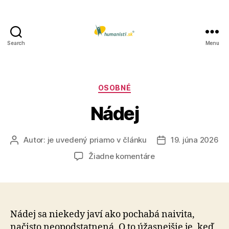
Search
Menu
Humanisti.sk
Kategórie
OSOBNÉ
Nádej
Autor:
je uvedený priamo v článku
19. júna 2026
Autor
Dátum
článku
článku
na
Žiadne komentáre
Nádej
Nádej sa niekedy javí ako pochabá naivita,
načisto ne­o­pod­stat­ne­ná. O to úžasnejšie je, keď