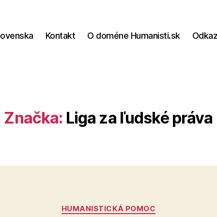
lovenska
Kontakt
O doméne Humanisti.sk
Odka
Značka:
Liga za ľudské práva
Kategórie
HUMANISTICKÁ POMOC