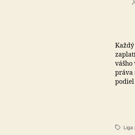
Každý 
zapla­
vášho 
práva 
podiel 
Liga 
Značky