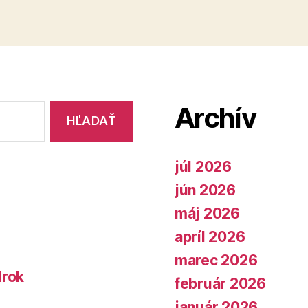
pre
Ligu
za
ľudské
práva“
Archív
júl 2026
jún 2026
máj 2026
apríl 2026
marec 2026
lrok
február 2026
január 2026