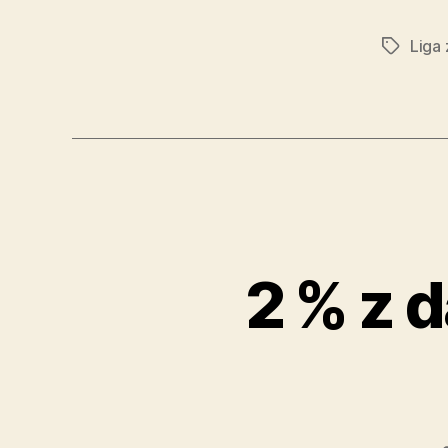
Liga 
Značky
2 % z 