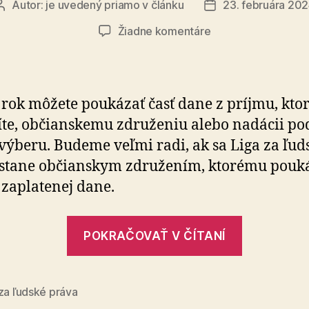
Autor:
je uvedený priamo v článku
23. februára 20
Autor
Dátum
článku
článku
na
Žiadne komentáre
2
%
z
dane
rok môžete poukázať časť dane z príjmu, kto
pre
títe, občianskemu zdru­že­niu alebo nadácii po
Ligu
výberu. Budeme veľmi radi, ak sa Liga za ľud
za
ľudské
stane občianskym zdru­že­ním, kto­ré­mu po­u­ká­
práva
zapla­te­nej dane.
„2
POKRAČOVAŤ V ČÍTANÍ
%
z
dane
za ľudské práva