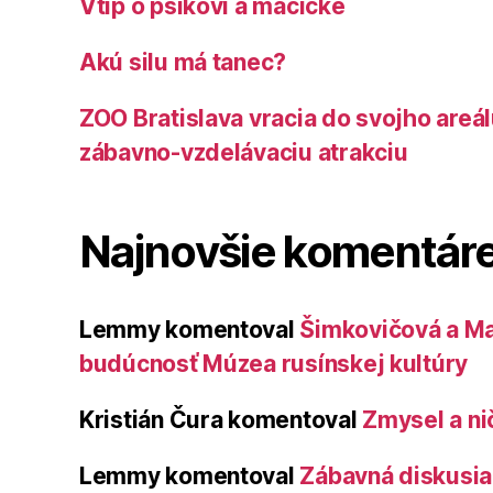
Vtip o psíkovi a mačičke
Akú silu má tanec?
ZOO Bratislava vracia do svojho areá
zábavno-vzdelávaciu atrakciu
Najnovšie komentár
Lemmy
komentoval
Šimkovičová a Ma
budúcnosť Múzea rusínskej kultúry
Kristián Čura
komentoval
Zmysel a ni
Lemmy
komentoval
Zábavná diskusia 