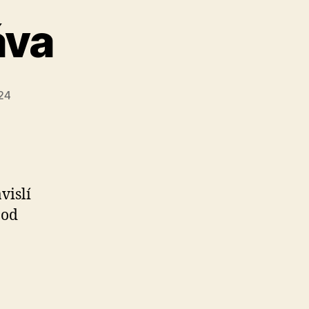
áva
24
vislí
 od