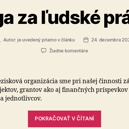
ga za ľudské pr
Autor:
je uvedený priamo v článku
24. decembra 20
Autor
Dátum
lánku
článku
na
Žiadne komentáre
Liga
za
ľudské
práva
zisková organizácia sme pri našej činnosti zá
jektov, grantov ako aj finančných príspevkov
 a jednotlivcov.
„Liga
POKRAČOVAŤ V ČÍTANÍ
za