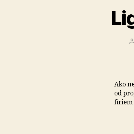
Li
č
Ako ne
od pro
firiem