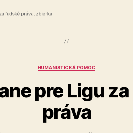
ľudské
práva“
za ľudské práva
,
zbierka
Kategórie
HUMANISTICKÁ POMOC
dane pre Ligu za
práva