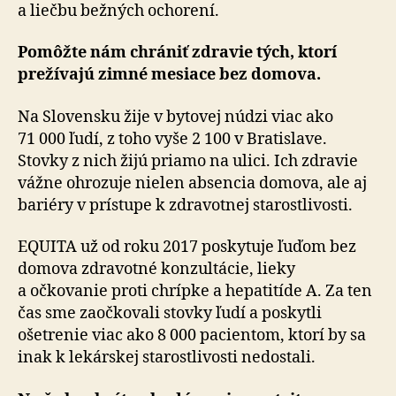
a liečbu bežných ochorení.
Pomôžte nám chrániť zdravie tých, ktorí
prežívajú zimné mesiace bez domova.
Na Slovensku žije v bytovej núdzi viac ako
71 000 ľudí, z toho vyše 2 100 v Bratislave.
Stovky z nich žijú priamo na ulici. Ich zdravie
vážne ohrozuje nielen absencia domova, ale aj
bariéry v prístupe k zdravotnej sta­ros­tli­vosti.
EQUITA už od roku 2017 poskytuje ľuďom bez
domova zdravotné konzultácie, lieky
a očkovanie proti chrípke a hepatitíde A. Za ten
čas sme zaočkovali stovky ľudí a poskytli
ošetrenie viac ako 8 000 pacientom, ktorí by sa
inak k lekárskej starostlivosti nedostali.