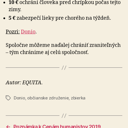
10 €
ochráni človeka pred chrípkou počas tejto
zimy.
5 €
zabezpečí lieky pre chorého na týždeň.
Pozri:
Donio
.
Spoločne môžeme naďalej chrániť zraniteľných
– tým chránime aj celú spoločnosť.
Autor: EQUITA.
Donio
,
občianske združenie
,
zbierka
Značky
←
Poznámka k Cenám humanistov 2019