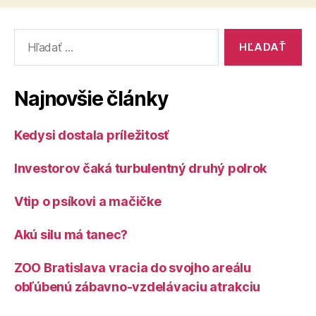
Vyhľadať:
Najnovšie články
Kedysi dostala príležitosť
Investorov čaká turbulentný druhý polrok
Vtip o psíkovi a mačičke
Akú silu má tanec?
ZOO Bratislava vracia do svojho areálu
obľúbenú zábavno-vzdelávaciu atrakciu