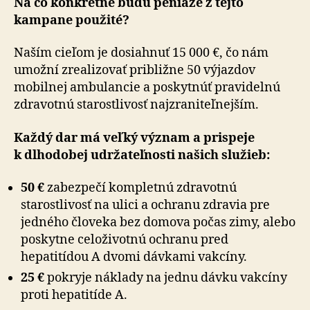
Na čo konkrétne budú peniaze z tejto
kampane použité?
Naším cieľom je dosiahnuť 15 000 €, čo nám
umožní zrealizovať približne 50 výjazdov
mobilnej ambulancie a poskytnúť pravidelnú
zdravotnú starostlivosť naj­zra­ni­teľ­nej­ším.
Každý dar má veľký význam a prispeje
k dlhodobej udržateľnosti našich služieb:
50 €
zabezpečí kompletnú zdravotnú
starostlivosť na ulici a ochranu zdravia pre
jedného človeka bez domova počas zimy, alebo
poskytne celoživotnú ochranu pred
hepatitídou A dvomi dávkami vakcíny.
25 €
pokryje náklady na jednu dávku vakcíny
proti hepatitíde A.