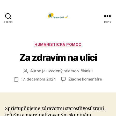
Search
Menu
Humanisti.sk
Kategórie
HUMANISTICKÁ POMOC
Za zdravím na ulici
Autor:
je uvedený priamo v článku
Autor
článku
na
17. decembra 2024
Žiadne komentáre
Dátum
Za
článku
zdraví
na
ulici
Sprístupňujeme zdravotnú starostlivosť zra­ni­
teľ­ným a mar­gi­na­li­zo­va­ným sku­pi­nám.