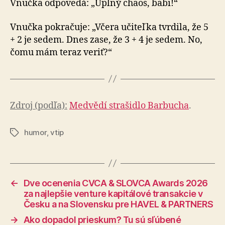
Vnučka odpovedá: „Úplný chaos, babi!“
Vnučka pokračuje: „Včera učiteľka tvrdila, že 5
+ 2 je sedem. Dnes zase, že 3 + 4 je sedem. No,
čomu mám teraz veriť?“
Zdroj (podľa):
Medvědí strašidlo Barbucha
.
humor
,
vtip
Značky
←
Dve ocenenia CVCA & SLOVCA Awards 2026
za najlepšie venture kapitálové transakcie v
Česku a na Slovensku pre HAVEL & PARTNERS
→
Ako dopadol prieskum? Tu sú sľúbené