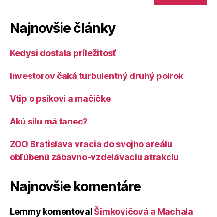
Najnovšie články
Kedysi dostala príležitosť
Investorov čaká turbulentný druhý polrok
Vtip o psíkovi a mačičke
Akú silu má tanec?
ZOO Bratislava vracia do svojho areálu
obľúbenú zábavno-vzdelávaciu atrakciu
Najnovšie komentáre
Lemmy
komentoval
Šimkovičová a Machala