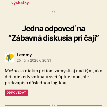
výsledky
Jedna odpoveď na
“Zábavná diskusia pri čaji”
hovorí:
Lemmy
25. júna 2026 o 20:31
Možno sa niekto pri tom zamyslí aj nad tým, ako
deti niekedy vnímajú svet úplne inou, ale
prekvapivo dôslednou logikou.
ODPOVEDAŤ