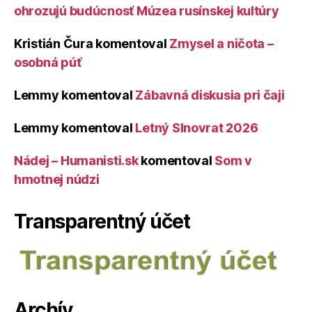
ohrozujú budúcnosť Múzea rusínskej kultúry
Kristián Čura
komentoval
Zmysel a ničota –
osobná púť
Lemmy
komentoval
Zábavná diskusia pri čaji
Lemmy
komentoval
Letný Slnovrat 2026
Nádej – Humanisti.sk
komentoval
Som v
hmotnej núdzi
Transparentný účet
Archív