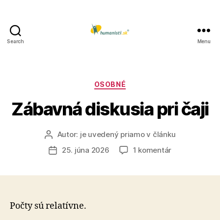
Search
Menu
Humanisti.sk
Kategórie
OSOBNÉ
Zábavná diskusia pri čaji
Autor:
je uvedený priamo v článku
Autor
článku
na
25. júna 2026
1 komentár
Dátum
Zábavná
článku
diskusia
pri
čaji
Počty sú relatívne.