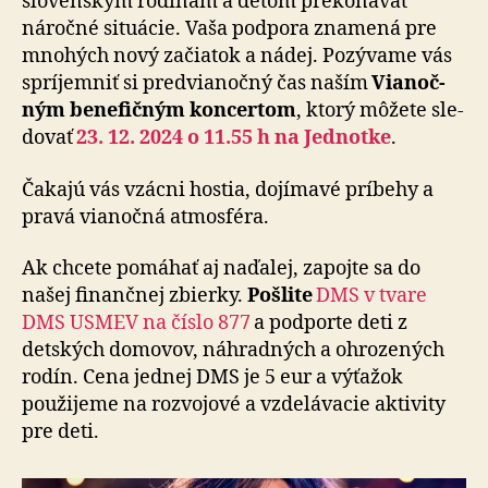
slovenským rodinám a deťom prekonávať
náročné situácie. Vaša podpora znamená pre
mnohých nový začiatok a nádej. Pozývame vás
spríjemniť si predvianočný čas na­ším
Via­noč­
ným be­ne­fičným koncertom
, ktorý môžete sle­
do­vať
23. 12. 2024 o 11.55 h na Jednotke
.
Čakajú vás vzácni hostia, dojímavé príbehy a
pravá vianočná atmosféra.
Ak chcete pomáhať aj naďalej, zapojte sa do
našej fi­nan­čnej zbierky.
Pošlite
DMS v tvare
DMS USMEV na číslo 877
a podporte deti z
detských domovov, náhradných a ohrozených
rodín. Cena jednej DMS je 5 eur a výťažok
použijeme na rozvojové a vzdelávacie aktivity
pre deti.