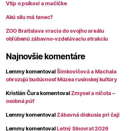
Vtip o psíkovi a mačičke
Akú silu má tanec?
ZOO Bratislava vracia do svojho areálu
obľúbenú zábavno-vzdelávaciu atrakciu
Najnovšie komentáre
Lemmy
komentoval
Šimkovičová a Machala
ohrozujú budúcnosť Múzea rusínskej kultúry
Kristián Čura
komentoval
Zmysel a ničota –
osobná púť
Lemmy
komentoval
Zábavná diskusia pri čaji
Lemmy
komentoval
Letný Slnovrat 2026