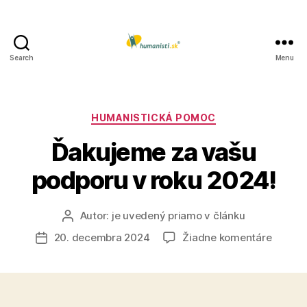
Search
Menu
Humanisti.sk
Kategórie
HUMANISTICKÁ POMOC
Ďakujeme za vašu
podporu v roku 2024!
Autor:
je uvedený priamo v článku
Autor
článku
na
20. decembra 2024
Žiadne komentáre
Dátum
Ďakuje
článku
za
vašu
podpor