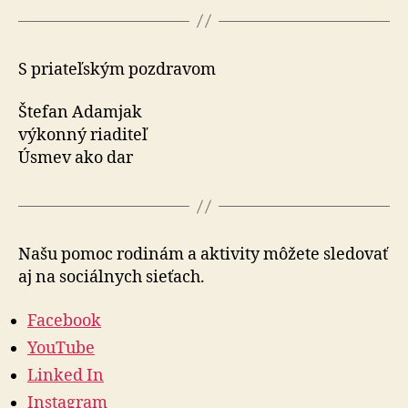
S priateľským pozdravom
Štefan Adamjak
výkonný riaditeľ
Úsmev ako dar
Našu pomoc rodinám a aktivity môžete sle­do­vať
aj na so­ciál­nych sieťach.
Facebook
YouTube
Linked In
Instagram