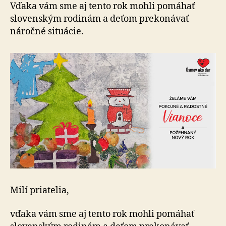
v
Vďaka vám sme aj tento rok mohli pomáhať
roku
slovenským rodinám a deťom prekonávať
2024!
náročné situácie.
Milí priatelia,
vďaka vám sme aj tento rok mohli pomáhať