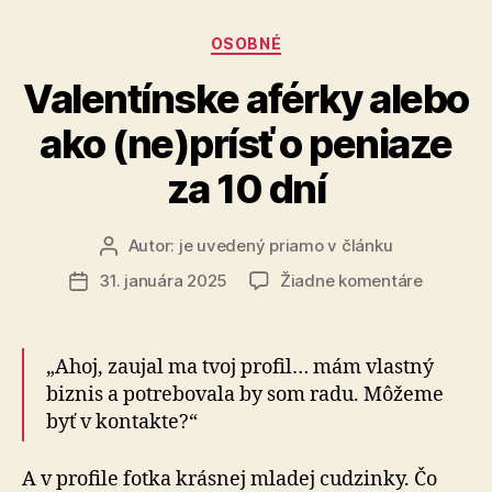
Digitálnej
Kategórie
OSOBNÉ
univerzite“
Valentínske aférky alebo
ako (ne)prísť o peniaze
za 10 dní
Autor:
je uvedený priamo v článku
Autor
článku
na
31. januára 2025
Žiadne komentáre
Dátum
Valentín
článku
aférky
alebo
„Ahoj, zaujal ma tvoj profil… mám vlastný
ako
biznis a potrebovala by som radu. Môžeme
(ne)prísť
byť v kontakte?“
o
peniaze
za
A v profile fotka krásnej mladej cudzinky. Čo