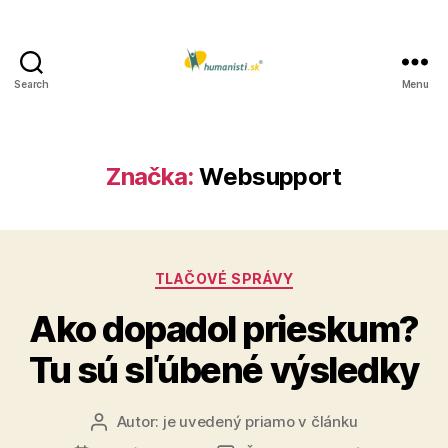
Search
Menu
Humanisti.sk
Značka:
Websupport
Kategórie
TLAČOVÉ SPRÁVY
Ako dopadol prieskum?
Tu sú sľúbené výsledky
Autor:
je uvedený priamo v článku
Autor
článku