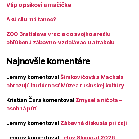
Vtip o psíkovi a mačičke
Akú silu má tanec?
ZOO Bratislava vracia do svojho areálu
obľúbenú zábavno-vzdelávaciu atrakciu
Najnovšie komentáre
Lemmy
komentoval
Šimkovičová a Machala
ohrozujú budúcnosť Múzea rusínskej kultúry
Kristián Čura
komentoval
Zmysel a ničota –
osobná púť
Lemmy
komentoval
Zábavná diskusia pri čaji
Lemmy
komentoval
Letný Slnovrat 2026