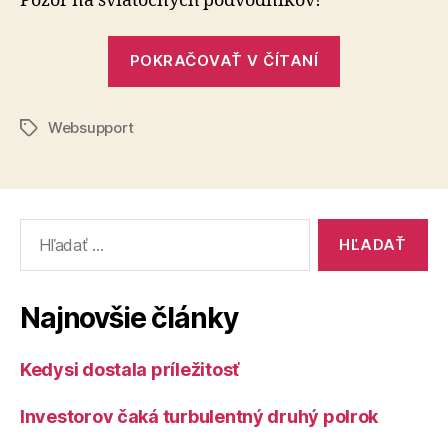
Pozor na sviatočných podvodníkov!
„Kuriózne
POKRAČOVAŤ V ČÍTANÍ
podvody“
Websupport
Značky
Vyhľadať:
Najnovšie články
Kedysi dostala príležitosť
Investorov čaká turbulentný druhý polrok