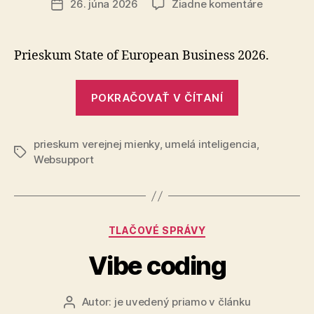
na
26. júna 2026
Žiadne komentáre
Dátum
Ako
článku
dopadol
prieskum?
Prieskum State of European Business 2026.
Tu
sú
„Ako
sľúbené
POKRAČOVAŤ V ČÍTANÍ
dopadol
výsledky
prieskum?
prieskum verejnej mienky
,
umelá inteligencia
Tu
,
Značky
Websupport
sú
sľúbené
výsledky“
Kategórie
TLAČOVÉ SPRÁVY
Vibe coding
Autor:
je uvedený priamo v článku
Autor