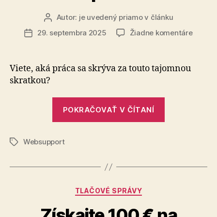
Autor:
je uvedený priamo v článku
Autor
článku
na
29. septembra 2025
Žiadne komentáre
Dátum
Čo
článku
robí
náš
Viete, aká práca sa skrýva za touto tajomnou
kolega
skratkou?
ako
CRM
„Čo
špecial
POKRAČOVAŤ V ČÍTANÍ
robí
náš
Websupport
kolega
Značky
ako
CRM
špecialista?“
Kategórie
TLAČOVÉ SPRÁVY
Získajte 100 € na