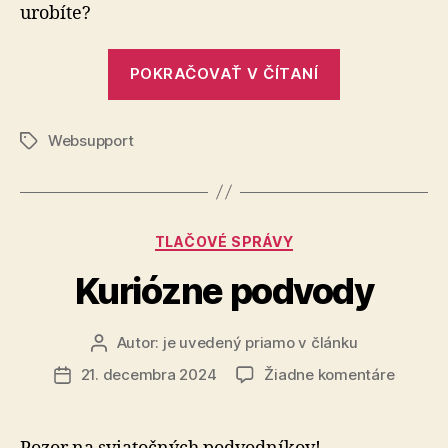
10
urobíte?
dní
„Valentínske
POKRAČOVAŤ V ČÍTANÍ
aférky
alebo
Websupport
ako
Značky
(ne)prísť
o
peniaze
Kategórie
TLAČOVÉ SPRÁVY
za
10
Kuriózne podvody
dní“
Autor:
je uvedený priamo v článku
Autor
článku
na
21. decembra 2024
Žiadne komentáre
Dátum
Kuriózn
článku
podvod