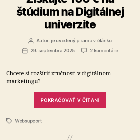
štúdium na Digitálnej
univerzite
Autor:
je uvedený priamo v článku
Autor
článku
na
29. septembra 2025
2 komentáre
Dátum
Získajte
článku
100
€
Chcete si rozšíriť zručnosti v digitálnom
na
marketingu?
štúdium
na
„Získajte
Digitálnej
POKRAČOVAŤ V ČÍTANÍ
100
univerzite
€
Websupport
na
Značky
štúdium
na