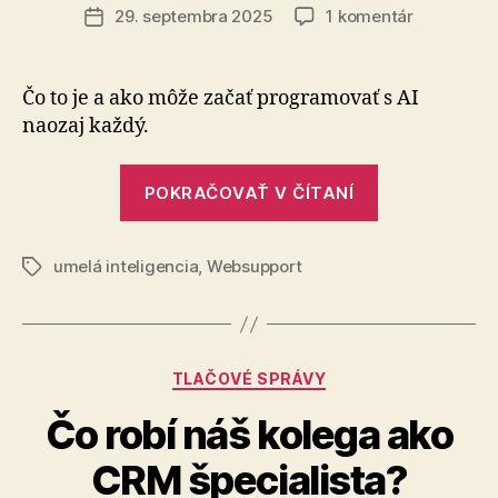
článku
na
29. septembra 2025
1 komentár
Dátum
Vibe
článku
coding
Čo to je a ako môže začať programovať s AI
naozaj každý.
„Vibe
POKRAČOVAŤ V ČÍTANÍ
coding“
umelá inteligencia
,
Websupport
Značky
Kategórie
TLAČOVÉ SPRÁVY
Čo robí náš kolega ako
CRM špecialista?