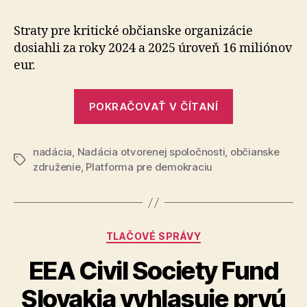
spoločn
čelí
Straty pre kritické občianske organizácie
zo
dosiahli za roky 2024 a 2025 úroveň 16 miliónov
strany
eur.
vlády
selektí
„Občianska
obmedz
POKRAČOVAŤ V ČÍTANÍ
spoločnosť
prístupu
k
čelí
verejný
nadácia
,
Nadácia otvorenej spoločnosti
,
občianske
zo
Značky
zdrojom
združenie
,
Platforma pre demokraciu
strany
vlády
selektívnem
obmedzovan
Kategórie
TLAČOVÉ SPRÁVY
prístupu
EEA Civil Society Fund
k
verejným
Slovakia vyhlasuje prvú
zdrojom“