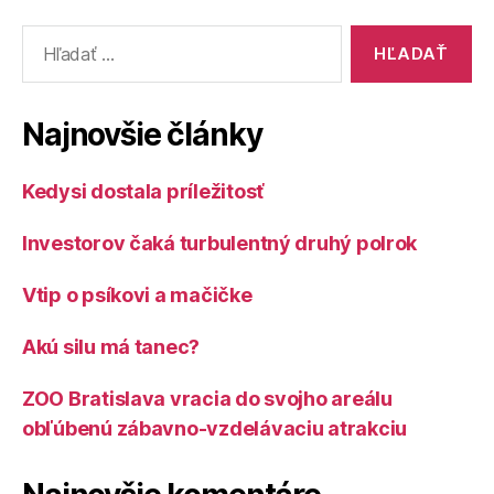
nového
Vyhľadať:
programu
podpory
občianskej
Najnovšie články
spoločnosti
a
Kedysi dostala príležitosť
demokracie
Investorov čaká turbulentný druhý polrok
Vtip o psíkovi a mačičke
Akú silu má tanec?
ZOO Bratislava vracia do svojho areálu
obľúbenú zábavno-vzdelávaciu atrakciu