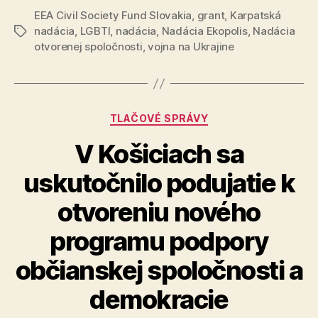
na
EEA Civil Society Fund Slovakia
,
grant
,
Karpatská
Fund
podporu
nadácia
,
LGBTI
,
nadácia
,
Nadácia Ekopolis
,
Nadácia
Značky
Slovakia
organizá
otvorenej spoločnosti
,
vojna na Ukrajine
občiansk
vyhlasuje
spoločno
prvú
výzvu
na
Kategórie
TLAČOVÉ SPRÁVY
malé
V Košiciach sa
granty
na
uskutočnilo podujatie k
podporu
otvoreniu nového
organizácií
občianskej
programu podpory
spoločnosti“
občianskej spoločnosti a
demokracie