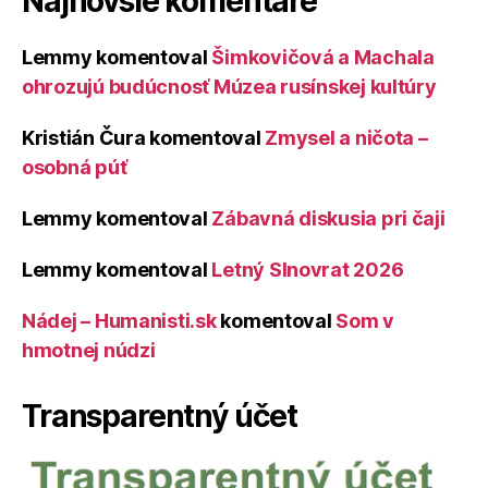
Najnovšie komentáre
Lemmy
komentoval
Šimkovičová a Machala
ohrozujú budúcnosť Múzea rusínskej kultúry
Kristián Čura
komentoval
Zmysel a ničota –
osobná púť
Lemmy
komentoval
Zábavná diskusia pri čaji
Lemmy
komentoval
Letný Slnovrat 2026
Nádej – Humanisti.sk
komentoval
Som v
hmotnej núdzi
Transparentný účet