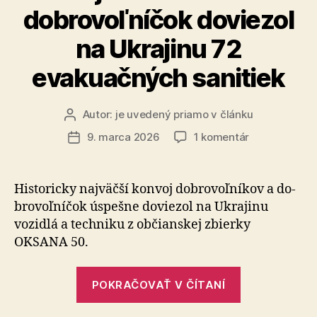
dobrovoľníčok doviezol
na Ukrajinu 72
evakuačných sanitiek
Autor:
je uvedený priamo v článku
Autor
článku
na
9. marca 2026
1 komentár
Dátum
Historicky
článku
najväčší
konvoj
Historicky najväčší konvoj dobrovoľníkov a do­
dobrovoľníko
bro­voľ­ní­čok úspešne doviezol na Ukrajinu
a
vozidlá a techniku z občianskej zbierky
dobrovoľníčo
OKSANA 50.
doviezol
na
„Historicky
Ukrajinu
POKRAČOVAŤ V ČÍTANÍ
72
najväčší
evakuačných
konvoj