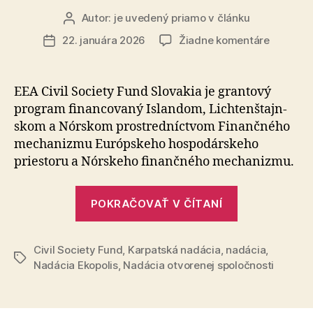
Autor:
je uvedený priamo v článku
Autor
článku
na
22. januára 2026
Žiadne komentáre
Dátum
V
článku
Košiciac
sa
EEA Civil Society Fund Slovakia je grantový
uskutočn
program fi­nan­co­va­ný Islandom, Lich­ten­štajn­
podujati
skom a Nórskom pro­stred­níc­tvom Finančného
k
mechanizmu Európskeho hos­po­dár­ske­ho
otvoreni
priestoru a Nórskeho finančného me­cha­niz­mu.
nového
program
podpory
„V
POKRAČOVAŤ V ČÍTANÍ
občiansk
Košiciach
spoločno
sa
a
Civil Society Fund
,
Karpatská nadácia
,
nadácia
uskutočnilo
,
demokra
Značky
Nadácia Ekopolis
,
Nadácia otvorenej spoločnosti
podujatie
k
otvoreniu