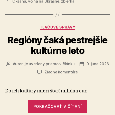
Oksana
,
vojna na Ukrajine
,
zbierka
Pohodu
sanitky
pre
8-
Ukrajinu
hodinový
diskusný
Kategórie
TLAČOVÉ SPRÁVY
maratón
Regióny čaká pestrejšie
aj
zbierku
kultúrne leto
na
evakuačné
Autor:
je uvedený priamo v článku
9. júna 2026
Autor
Dátum
sanitky
článku
článku
na
pre
Žiadne komentáre
Regióny
Ukrajinu“
čaká
pestrejšie
Do ich kultúry mieri štvrť milióna eur.
kultúrne
leto
„Regióny
POKRAČOVAŤ V ČÍTANÍ
čaká