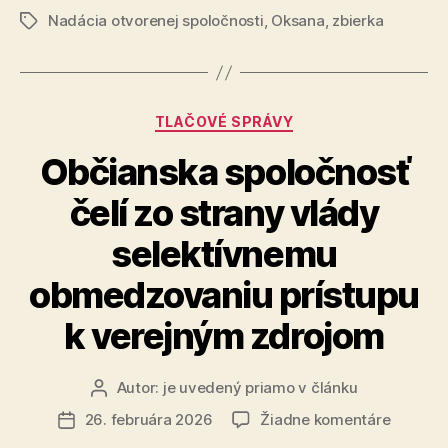
sanitiek
Nadácia otvorenej spoločnosti
,
Oksana
,
zbierka
dobrovoľník
Značky
a
dobrovoľníč
doviezol
Kategórie
TLAČOVÉ SPRÁVY
na
Ukrajinu
Občianska spoločnosť
72
čelí zo strany vlády
evakuačnýc
sanitiek“
selektívnemu
obmedzovaniu prístupu
k verejným zdrojom
Autor:
je uvedený priamo v článku
Autor
článku
na
26. februára 2026
Žiadne komentáre
Dátum
Občians
článku