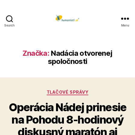
Search
Menu
Humanisti.sk
Značka:
Nadácia otvorenej
spoločnosti
Kategórie
TLAČOVÉ SPRÁVY
Operácia Nádej prinesie
na Pohodu 8-hodinový
diskusný maratón aj