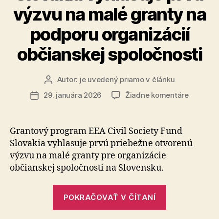
výzvu na malé granty na
podporu organizácií
občianskej spoločnosti
Autor:
je uvedený priamo v článku
Autor
článku
na
29. januára 2026
Žiadne komentáre
Dátum
EEA
článku
Civil
Society
Grantový program EEA Civil Society Fund
Fund
Slovakia vy­hla­su­je prvú priebežne otvorenú
Slovakia
výzvu na malé granty pre organizácie
vyhlasuj
občianskej spoločnosti na Slovensku.
prvú
výzvu
„EEA
na
POKRAČOVAŤ V ČÍTANÍ
malé
Civil
granty
Society