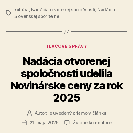
pestrejšie
kultúra
,
Nadácia otvorenej spoločnosti
,
Nadácia
kultúrne
Značky
Slovenskej sporiteľne
leto“
Kategórie
TLAČOVÉ SPRÁVY
Nadácia otvorenej
spoločnosti udelila
Novinárske ceny za rok
2025
Autor:
je uvedený priamo v článku
Autor
článku
na
21. mája 2026
Žiadne komentáre
Dátum
Nadácia
článku