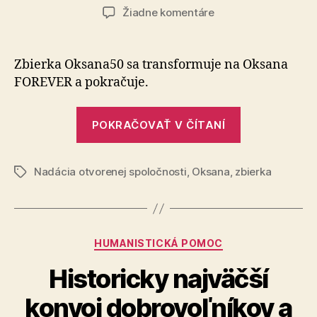
článku
článku
na
Žiadne komentáre
Pôvodný
cieľ
prekročila
Zbierka Oksana50 sa transformuje na Oksana
trojnásobne
FOREVER a po­kra­ču­je.
„Pôvodný
POKRAČOVAŤ V ČÍTANÍ
cieľ
prekročila
Nadácia otvorenej spoločnosti
,
Oksana
,
zbierka
trojnásobne
Značky
Kategórie
HUMANISTICKÁ POMOC
Historicky najväčší
konvoj dobrovoľníkov a