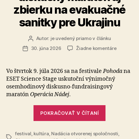
zbierku na evakuačné
sanitky pre Ukrajinu
Autor:
je uvedený priamo v článku
Autor
článku
na
30. júna 2026
Žiadne komentáre
Dátum
Operácia
článku
Nádej
prinesie
Vo štvrtok 9. júla 2026 sa na festivale
Pohoda
na
na
ESET Science Stage uskutoční výnimočný
Pohodu
osemhodinový diskusno-fundraisingový
8-
maratón
Operácia Nádej
.
hodinový
diskusný
„Operácia
maratón
POKRAČOVAŤ V ČÍTANÍ
aj
Nádej
zbierku
prinesie
na
festival
,
kultúra
,
Nadácia otvorenej spoločnosti
na
,
evakuačn
Značky