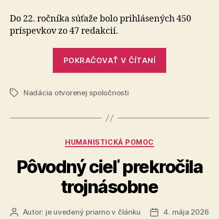
otvorenej
spoločnos
Do 22. ročníka súťaže bolo prihlásených 450
udelila
príspevkov zo 47 redakcií.
Novinársk
ceny
„Nadácia
za
POKRAČOVAŤ V ČÍTANÍ
otvorenej
rok
2025
spoločnosti
Nadácia otvorenej spoločnosti
udelila
Značky
Novinárske
ceny
za
Kategórie
HUMANISTICKÁ POMOC
rok
2025“
Pôvodný cieľ prekročila
trojnásobne
Autor:
je uvedený priamo v článku
4. mája 2026
Autor
Dátum