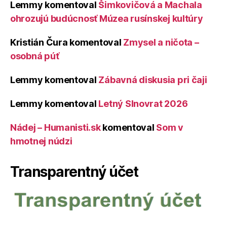
Lemmy
komentoval
Šimkovičová a Machala
ohrozujú budúcnosť Múzea rusínskej kultúry
Kristián Čura
komentoval
Zmysel a ničota –
osobná púť
Lemmy
komentoval
Zábavná diskusia pri čaji
Lemmy
komentoval
Letný Slnovrat 2026
Nádej – Humanisti.sk
komentoval
Som v
hmotnej núdzi
Transparentný účet