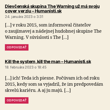
Dievčenská skupina The Warning už má svoju
hovorí:
cover verziu – Humanisti.sk
24. januára 2023 o 3:31
[…] v roku 2015, som informoval čitateľov
o zaujímavej a nádejnej hudobnej skupine The
Warning. V súvislosti s The […]
ODPOVEDAŤ
hovorí:
Kill the system, kill the man – Humanisti.sk
18. februára 2023 o 18:45
[…] ich! Teda ich piesne. Počúvam ich od roku
2015, kedy som sa vyjadril, že im predpovedám
skvelú kariéru. A aj ju majú. […]
ODPOVEDAŤ