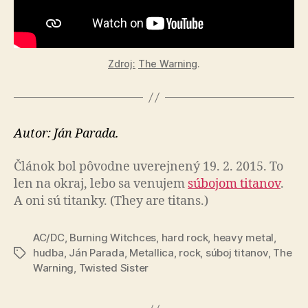
Zdroj:
The Warning
.
Autor: Ján Parada.
Článok bol pôvodne uverejnený 19. 2. 2015. To
len na okraj, lebo sa venujem
súbojom titanov
.
A oni sú titanky. (They are titans.)
AC/DC
,
Burning Witchces
,
hard rock
,
heavy metal
,
hudba
,
Ján Parada
,
Metallica
,
rock
,
súboj titanov
,
The
Značky
Warning
,
Twisted Sister