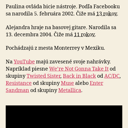
Paulina ovláda bicie nástroje. Podľa Facebooku
sa narodila 5. februára 2002. Čiže má
13 rokov
.
Alejandra hraje na basovej gitare. Narodila sa
13. decembra 2004. Čiže má
11 rokov
.
Pochádzajú z mesta Monterrey v Mexiku.
Na
YouTube
majú zavesené svoje nahrávky.
Napríklad piesne
We’re Not Gonna Take It
od
skupiny
Twisted Sister
,
Back in Black
od
AC/DC
,
Resistance
od skupiny
Muse
alebo
Enter
Sandman
od skupiny
Metallica
.