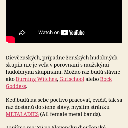
Dievčenských, prípadne ženských hudobných
skupín nie je veľa v porovnaní s mužskými
hudobnými skupinami. Možno raz budú slávne
ako
Burning Witches
,
Girlschool
alebo
Rock
Goddess
.
Keď budú na sebe poctivo pracovať, cvičiť, tak sa
raz dostanú do siene slávy, myslím stránku
METALADIES
(All female metal bands).
Zaujíma ma: Sú na Slovensku dievčenské