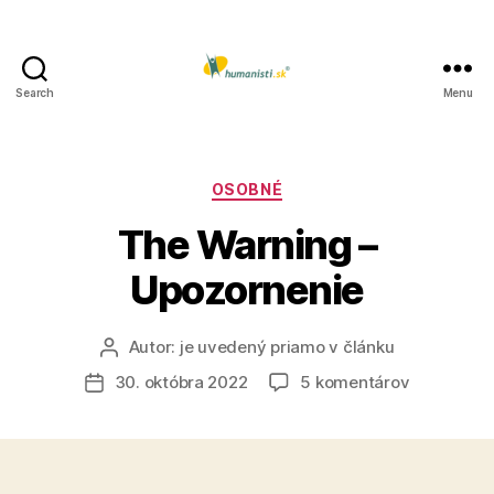
Search
Menu
Humanisti.sk
Kategórie
OSOBNÉ
The Warning –
Upozornenie
Autor:
je uvedený priamo v článku
Autor
článku
na
30. októbra 2022
5 komentárov
Dátum
The
článku
Warning
–
Upozornen