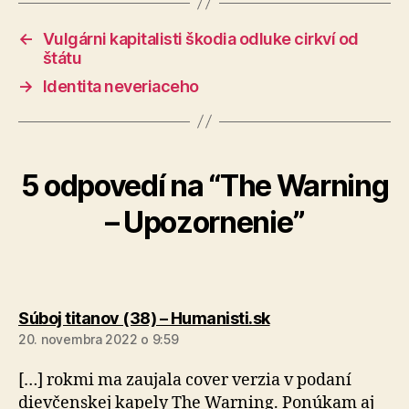
←
Vulgárni kapitalisti škodia odluke cirkví od
štátu
→
Identita neveriaceho
5 odpovedí na “The Warning
– Upozornenie”
hovorí:
Súboj titanov (38) – Humanisti.sk
20. novembra 2022 o 9:59
[…] rokmi ma zaujala cover verzia v podaní
dievčenskej kapely The Warning. Ponúkam aj