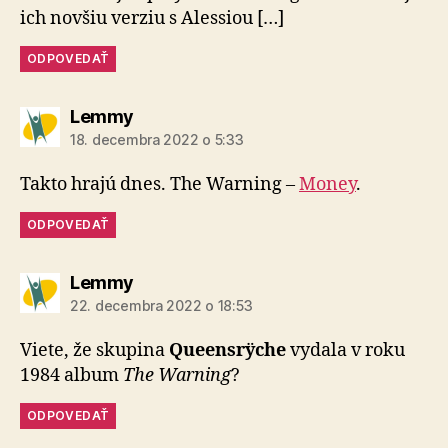
ich novšiu verziu s Alessiou […]
ODPOVEDAŤ
hovorí:
Lemmy
18. decembra 2022 o 5:33
Takto hrajú dnes. The Warning –
Money
.
ODPOVEDAŤ
hovorí:
Lemmy
22. decembra 2022 o 18:53
Viete, že skupina
Queensrÿche
vydala v roku
1984 album
The Warning
?
ODPOVEDAŤ