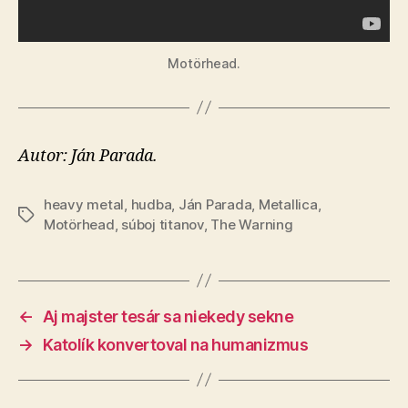
Motörhead.
Autor: Ján Parada.
heavy metal
,
hudba
,
Ján Parada
,
Metallica
,
Značky
Motörhead
,
súboj titanov
,
The Warning
←
Aj majster tesár sa niekedy sekne
→
Katolík konvertoval na humanizmus