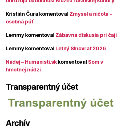
ohrozujú budúcnosť Múzea rusínskej kultúry
Kristián Čura
komentoval
Zmysel a ničota –
osobná púť
Lemmy
komentoval
Zábavná diskusia pri čaji
Lemmy
komentoval
Letný Slnovrat 2026
Nádej – Humanisti.sk
komentoval
Som v
hmotnej núdzi
Transparentný účet
Archív