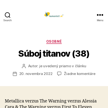
Search
Menu
Humanisti.sk
Kategórie
OSOBNÉ
Súboj titanov (38)
Autor:
je uvedený priamo v článku
Autor
článku
na
20. novembra 2022
Žiadne komentáre
Dátum
Súboj
článku
titanov
(38)
Metallica verzus The Warning verzus Alessia
Cara & The Warning verzus First To Eleven