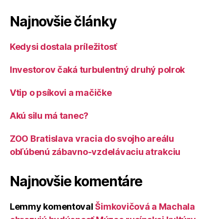
Najnovšie články
Kedysi dostala príležitosť
Investorov čaká turbulentný druhý polrok
Vtip o psíkovi a mačičke
Akú silu má tanec?
ZOO Bratislava vracia do svojho areálu
obľúbenú zábavno-vzdelávaciu atrakciu
Najnovšie komentáre
Lemmy
komentoval
Šimkovičová a Machala