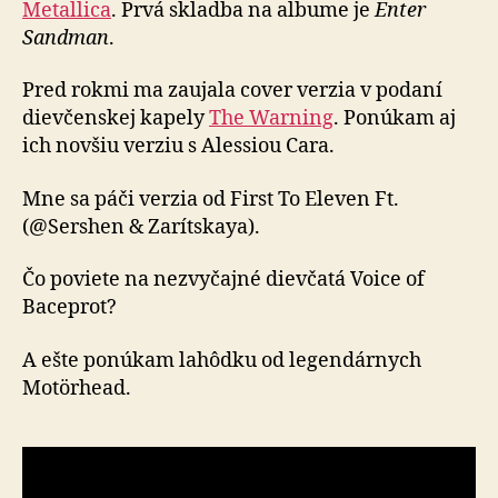
Metallica
. Prvá skladba na albume je
Enter
Sandman
.
Pred rokmi ma zaujala cover verzia v podaní
dievčenskej kapely
The Warning
. Ponúkam aj
ich novšiu verziu s Alessiou Cara.
Mne sa páči verzia od First To Eleven Ft.
(@Sershen & Zarítskaya).
Čo poviete na nezvyčajné dievčatá Voice of
Baceprot?
A ešte ponúkam lahôdku od legendárnych
Motörhead.