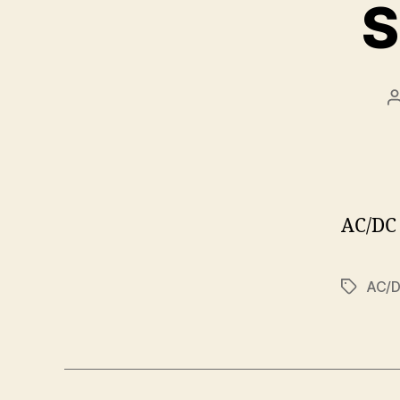
S
AC/DC 
AC/
Značky