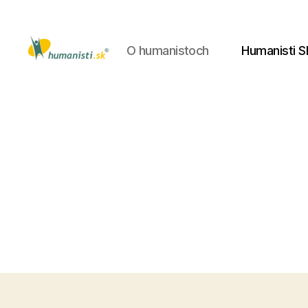
O humanistoch
Humanisti S
Humanisti.sk