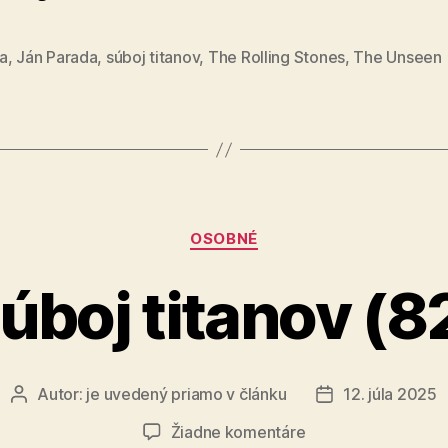
a
,
Ján Parada
,
súboj titanov
,
The Rolling Stones
,
The Unseen
Kategórie
OSOBNÉ
úboj titanov (8
Autor:
je uvedený priamo v článku
12. júla 2025
Autor
Dátum
článku
článku
na
Žiadne komentáre