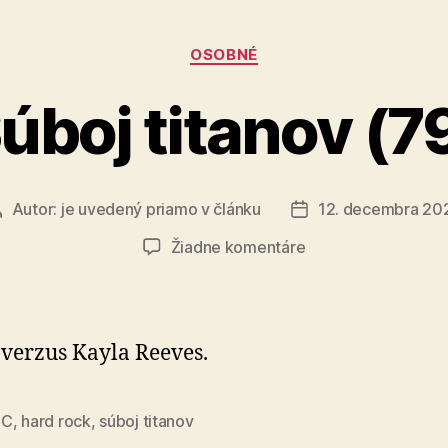
Kategórie
OSOBNÉ
úboj titanov (7
Autor:
je uvedený priamo v článku
12. decembra 20
Autor
Dátum
článku
článku
na
Žiadne komentáre
Súboj
titanov
(79)
verzus Kayla Reeves.
DC
,
hard rock
,
súboj titanov