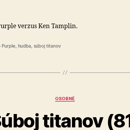
Súboj
titanov
(82)
urple verzus Ken Tamplin.
 Purple
,
hudba
,
súboj titanov
Kategórie
OSOBNÉ
úboj titanov (8