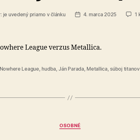
r:
je uvedený priamo v článku
4. marca 2025
1 
Dátum
článku
owhere League verzus Metallica.
-Nowhere League
,
hudba
,
Ján Parada
,
Metallica
,
súboj titanov
Kategórie
OSOBNÉ