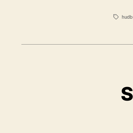
hudb
Značky
S