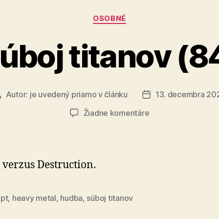
Kategórie
OSOBNÉ
úboj titanov (8
Autor:
je uvedený priamo v článku
13. decembra 20
Autor
Dátum
článku
článku
na
Žiadne komentáre
Súboj
titanov
(84)
 verzus Destruction.
pt
,
heavy metal
,
hudba
,
súboj titanov