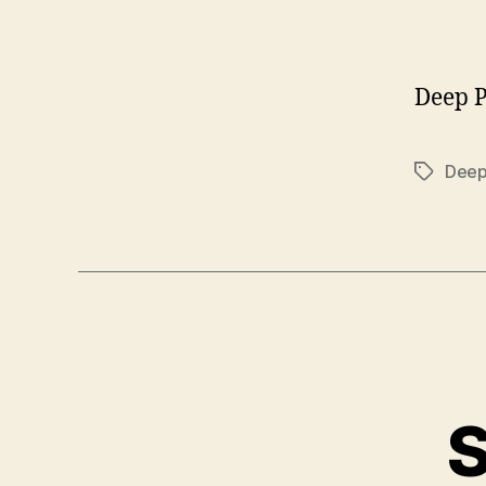
Deep P
Deep
Značky
S