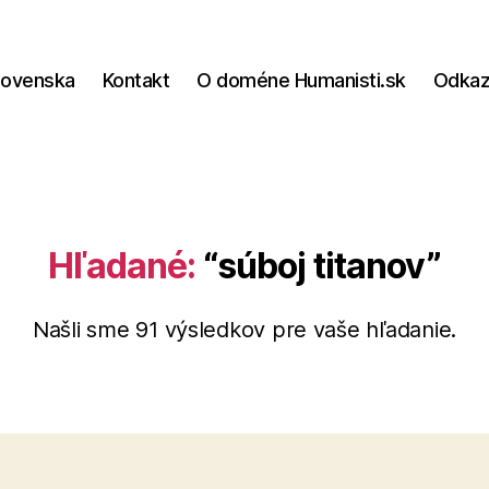
lovenska
Kontakt
O doméne Humanisti.sk
Odka
Hľadané:
“súboj titanov”
Našli sme 91 výsledkov pre vaše hľadanie.