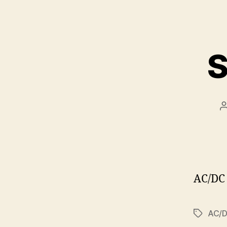
S
AC/DC 
AC/
Značky