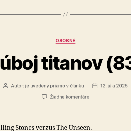
Kategórie
OSOBNÉ
úboj titanov (8
Autor:
je uvedený priamo v článku
12. júla 2025
Autor
Dátum
článku
článku
na
Žiadne komentáre
Súboj
titanov
(83)
lling Stones verzus The Unseen.