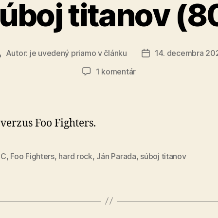
úboj titanov (8
Autor:
je uvedený priamo v článku
14. decembra 20
Autor
Dátum
článku
článku
na
1 komentár
Súboj
titanov
(80)
verzus Foo Fighters.
DC
,
Foo Fighters
,
hard rock
,
Ján Parada
,
súboj titanov