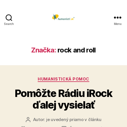
Search
Menu
Humanisti.sk
Značka:
rock and roll
Kategórie
HUMANISTICKÁ POMOC
Pomôžte Rádiu iRock
ďalej vysielať
Autor:
je uvedený priamo v článku
Autor
článku