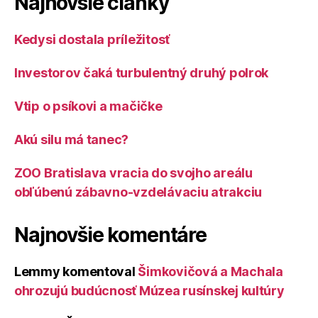
Najnovšie články
Kedysi dostala príležitosť
Investorov čaká turbulentný druhý polrok
Vtip o psíkovi a mačičke
Akú silu má tanec?
ZOO Bratislava vracia do svojho areálu
obľúbenú zábavno-vzdelávaciu atrakciu
Najnovšie komentáre
Lemmy
komentoval
Šimkovičová a Machala
ohrozujú budúcnosť Múzea rusínskej kultúry