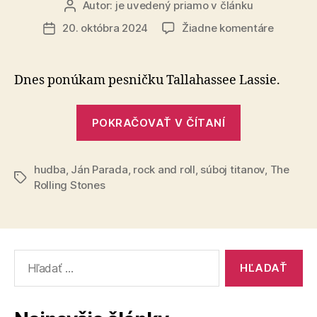
Autor:
je uvedený priamo v článku
Autor
článku
na
20. októbra 2024
Žiadne komentáre
Dátum
Súboj
článku
titanov
(77)
Dnes ponúkam pesničku Tallahassee Lassie.
„Súboj
POKRAČOVAŤ V ČÍTANÍ
titanov
(77)“
hudba
,
Ján Parada
,
rock and roll
,
súboj titanov
,
The
Značky
Rolling Stones
Vyhľadať: