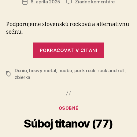
na
6. apríla 2025
Žiadne komentáre
Dátum
Pomôžte
článku
Rádiu
iRock
Podporujeme slovenskú rockovú a alternatívnu
ďalej
scénu.
vysielať
„Pomôžte
POKRAČOVAŤ V ČÍTANÍ
Rádiu
iRock
Donio
,
heavy metal
,
hudba
,
punk rock
,
rock and roll
ďalej
,
Značky
zbierka
vysielať“
Kategórie
OSOBNÉ
Súboj titanov (77)