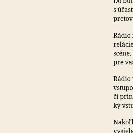
Do bud
s účas
pre­tov
Rádio 
reláci
scéne,
pre va
Rádio 
vstupo
či prin
ký vst
Nakoľk
vysiel