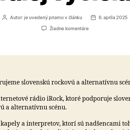
Autor:
je uvedený priamo v článku
6. apríla 2025
Autor
Dátum
článku
článku
na
Žiadne komentáre
Pomôžte
Rádiu
iRock
ďalej
vysielať
ujeme slovenskú rockovú a alternatívnu scé
ternetové rádio iRock, ktoré podporuje slov
ú a alternatívnu scénu.
kapely a interpretov, ktorí sú nadšencami to