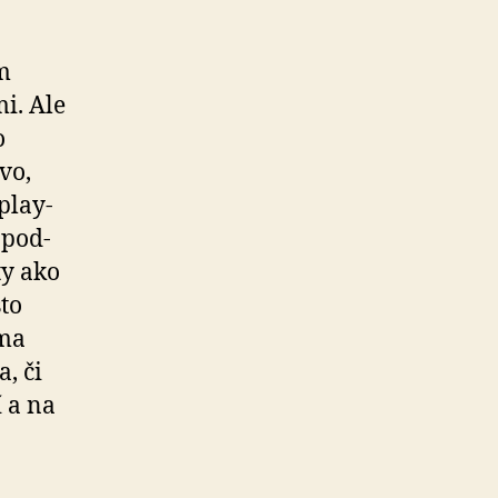
m
i. Ale
o
vo,
play­
 pod­
ty ako
sto
oma
, či
í a na