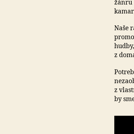
žánru 
kamará
Naše r
promo
hudby,
z domá
Potreb
nezaob
z vlas
by sme