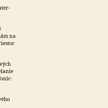
­ter­
é
nkám na
iestor
ivých
elanie
o­nic­
vého