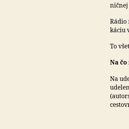
nič­nej
Rádio
ká­ciu 
To vše
Na čo
Na ude
udelen
(autor
cestov