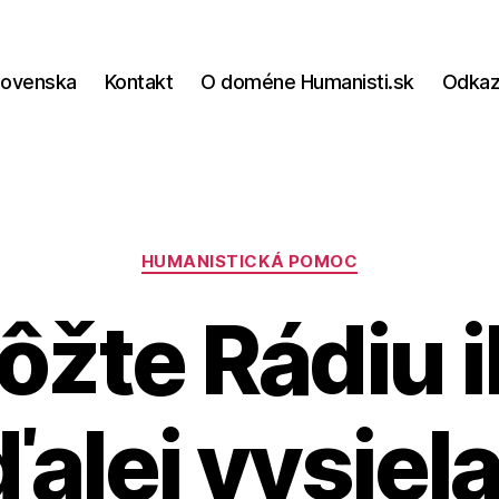
lovenska
Kontakt
O doméne Humanisti.sk
Odka
Kategórie
HUMANISTICKÁ POMOC
žte Rádiu 
ďalej vysiela