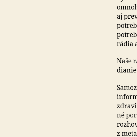
omno­h
aj pre
potreb
potreb
rádia 
Naše r
dianie
Samozr
inform
zdravi
né po
rozhov
z meta