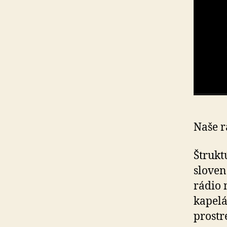
Naše r
Štrukt
sloven
rádio 
kapelá
prostr