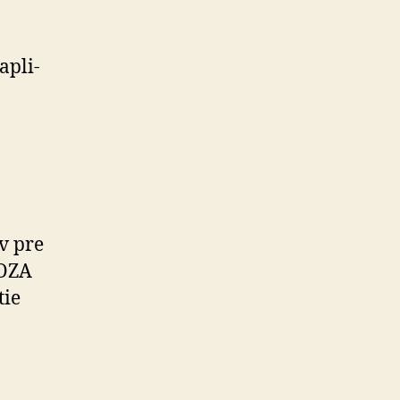
 ap­li­
v pre
SOZA
tie