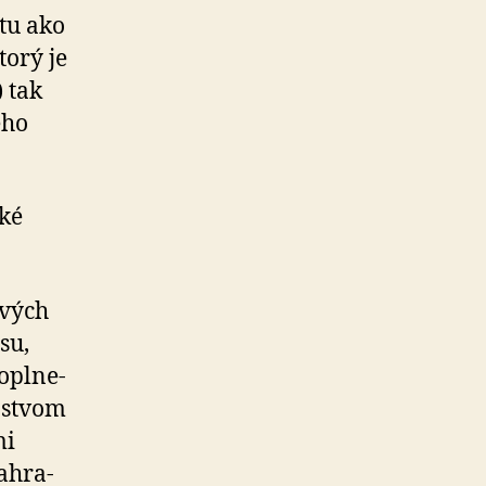
tu ako
torý je
 tak
ého
cké
avých
su,
o­plne­
žstvom
mi
a­hra­