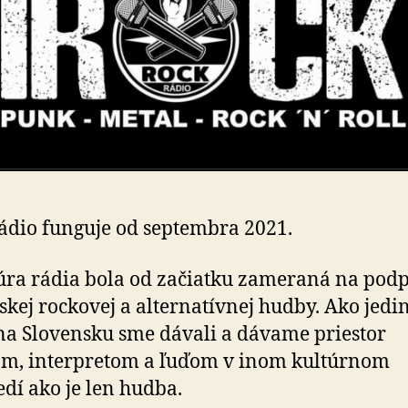
ádio funguje od septembra 2021.
úra rádia bola od začiatku zameraná na pod
skej rockovej a alternatívnej hudby. Ako jedi
na Slovensku sme dávali a dávame priestor
m, interpretom a ľuďom v inom kultúrnom
edí ako je len hudba.