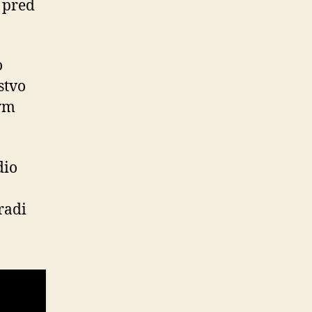
i pred
o
stvo
kým
dio
radi