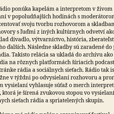
ádio ponúka kapelám a interpretom v živom
aní v popoludňajších hodinách s moderátoro
entovať svoju tvorbu rozhovorom a skladbam
hovory s ľuďmi z iných kultúrnych odvetví ak
lad divadlo, výtvarníctvo, história, zberateľst
o ďalších. Následne skladby sú zaradené do 
rádia. Takisto relácia sa ukladá do archívu ako
ádia na rôznych platformách šíriacich podcas
stránke rádia a sociálnych sieťach. Rádio tak i
žne v týždni po odvysielaní rozhovoru a pr
m vysielaní vyhlasuje súťaž o merch interpreta
, ktorá je šírená zvukovou stopou vo vysielan
nych sieťach rádia a spriatelených skupín.