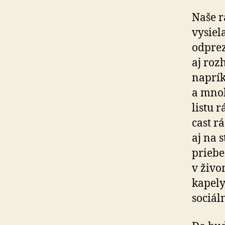
Naše r
vysiel
odprez
aj roz
naprík
a mnoh
listu 
cast r
aj na 
priebe
v živo
kapely
sociál