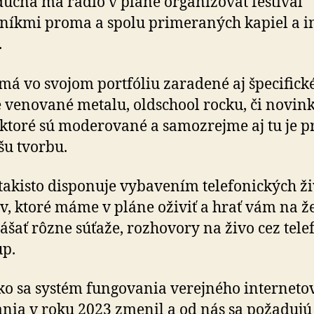
úcna má rádio v pláne organizovať festival
tníkmi proma a spolu primeraných kapiel a in
.
má vo svojom portfóliu zaradené aj špecifick
e venované metalu, oldschool rocku, či novi
 ktoré sú moderované a samozrejme aj tu je pr
šu tvorbu.
takisto disponuje vybavením telefonických ž
v, ktoré máme v pláne oživiť a hrať vám na ž
ášať rôzne súťaže, rozhovory na živo cez te­le­f
up.
o sa systém fungovania verejného interneto
ania v roku 2023 zmenil a od nás sa požadujú