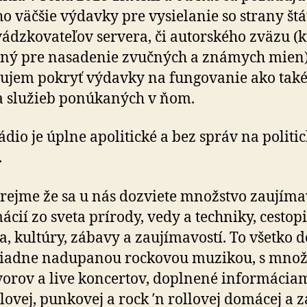
o väčšie výdavky pre vysielanie so strany štá
vádzkovateľov servera, či autorského zväzu (k
ný pre nasadenie zvučných a známych mien)
ujem pokryť výdavky na fungovanie ako tak
a služieb ponúkaných v ňom.
ádio je úplne apolitické a bez správ na politi
.
ejme že sa u nás dozviete množstvo zaujím
ácií zo sveta prírody, vedy a techniky, cestopi
a, kultúry, zábavy a zaujímavostí. To všetko d
riadne nadupanou rockovou muzikou, s mno
orov a live koncertov, doplnené informácia
lovej, punkovej a rock ′n rollovej domácej a z