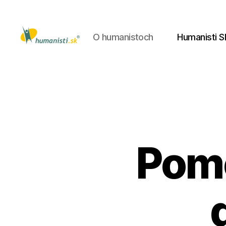
O humanistoch
Humanisti S
Humanisti.sk
Pomô