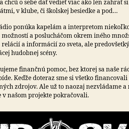
a chcú o sebe dať vedieť viac ako len zahrať s
tmi, v klube, či školskej besiedke a pod…
ádio ponúka kapelám a interpretom niekoľk
 možností a poslucháčom okrem iného množ
 relácií a informácií zo sveta, ale predovšet
cej hudobnej scény.
ujeme finančnú pomoc, bez ktorej sa naše rá
íde. Keďže doteraz sme si všetko financovali
tných zdrojov. Ale už to naozaj nezvládame a 
 v našom projekte pokračovali.