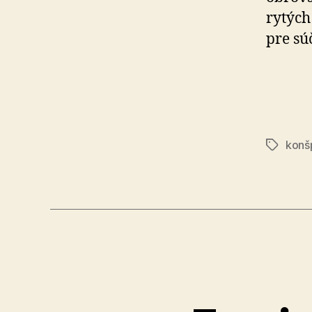
ry­týc
pre sú
konšp
Značky