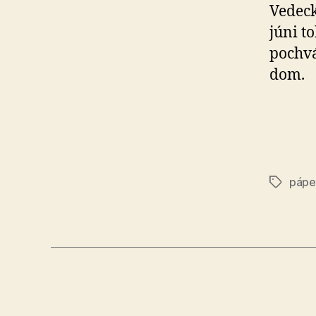
Vedeck
júni t
pochvá
dom.
pápe
Značky