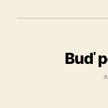
Buď p
A
č