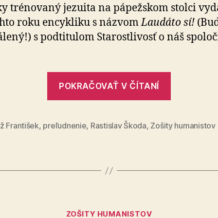
ale
y trénovaný jezuita na pápežskom stolci vyd
začo?
ohto roku encykliku s názvom
Laudáto sí!
(Bu
lený!) s podtitulom Starostlivosť o náš spolo
„Buď
POKRAČOVAŤ V ČÍTANÍ
pochvále
–
ale
ž František
,
preľudnenie
,
Rastislav Škoda
,
Zošity humanistov
začo?“
Kategórie
ZOŠITY HUMANISTOV