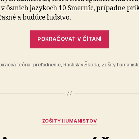
h v ôsmich jazy­koch 10 Smerníc, prí­padne pri­
­časné a bu­dúce ľudstvo.
„Georgijs
POKRAČOVAŤ V ČÍTANÍ
kamene
–
granity
iračná teória
,
preľudnenie
,
Rastislav Škoda
,
Zošity humanist
smerníc“
Kategórie
ZOŠITY HUMANISTOV