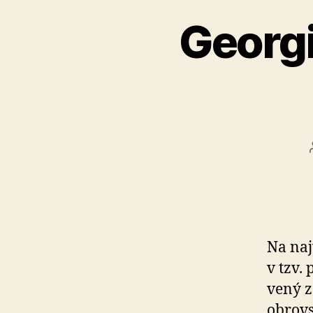
Georgi
Na naj
v tzv.
vený z
obrovs