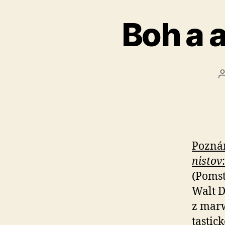
Boh a 
Poznám
nistov
:
(Pomsti
Walt D
z mar­
tas­ti