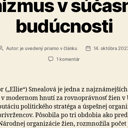
izmus v súčasn
budúcnosti
Autor:
je uvedený priamo v článku
14. októbra 202
Autor
Dátum
článku
článku
na
1 komentár
Feminizmus
v
súčasnosti
a
r („Ellie“) Smealová je jedna z najznámejších
budúcnosti
 v mo­der­nom hnutí za rov­no­práv­nosť žien v
táciu po­li­tic­kého stra­téga a úspešnej orga­ni
prívržencov. Pôsobila po tri obdobia ako pred­
árodnej orga­ni­zácie žien, rozm­no­žila počet 