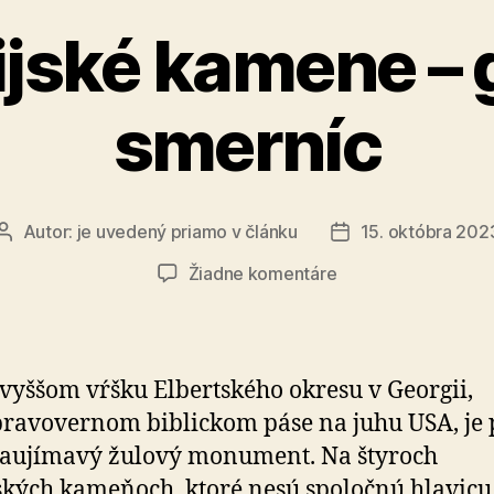
jské kamene – 
smerníc
Autor:
je uvedený priamo v článku
15. októbra 202
Autor
Dátum
článku
článku
na
Žiadne komentáre
Georgijské
kamene
–
granity
vyššom vŕšku Elbertského okresu v Georgii,
smerníc
 pra­vo­ver­nom biblickom páse na juhu USA, je 
au­jí­mavý žulový monu­ment. Na štyroch
kých kameňoch, ktoré nesú spo­ločnú hlavicu,