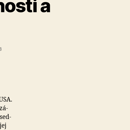
osti a
3
 USA.
­zá­
sed­
jej