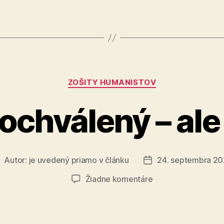
Kategórie
ZOŠITY HUMANISTOV
ochválený – ale
Autor:
je uvedený priamo v článku
24. septembra 2
utor
Dátum
lánku
článku
na
Žiadne komentáre
Buď
pochválený
–