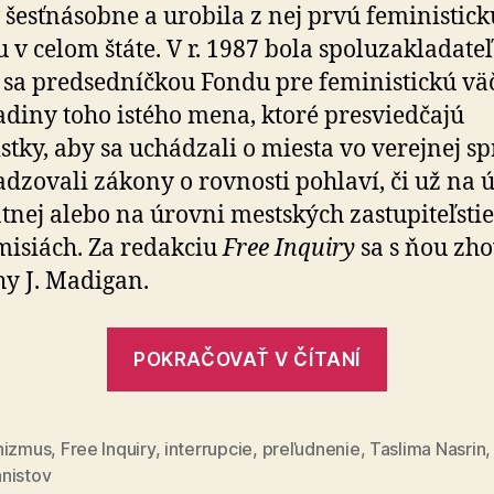
šesť­ná­sobne a uro­bila z nej prvú femi­nis­tic
u v celom štáte. V r. 1987 bola spo­lu­zakla­da­t
 sa pred­sed­níčkou Fondu pre fe­mi­nis­tickú v
adiny toho istého mena, ktoré presviedčajú
tky, aby sa uchá­dzali o miesta vo ve­rej­nej s
sa­dzo­vali zákony o rovnosti pohlaví, či už na 
átnej alebo na úrovni mestských zastu­pi­teľ­sti
mi­siách. Za re­dakciu
Free Inquiry
sa s ňou zho­
y J. Madigan.
„Feminiz
POKRAČOVAŤ V ČÍTANÍ
v
súčasnost
a
nizmus
,
Free Inquiry
,
interrupcie
,
preľudnenie
,
Taslima Nasrin
nistov
budúcnos