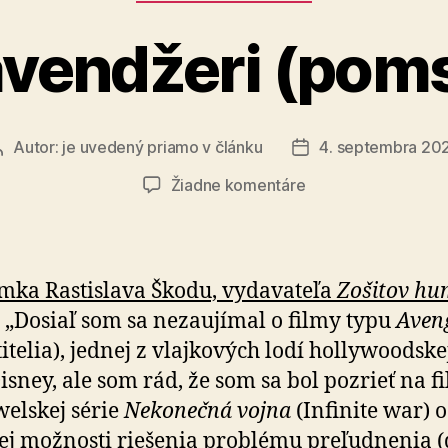
avendžeri (pomst
Autor:
je uvedený priamo v článku
4. septembra 20
Autor
Dátum
článku
článku
na
Žiadne komentáre
Boh
a
avendžeri
(pomstitelia)
ka Rastislava Škodu, vy­da­va­teľa
Zo­ši­tov hu
„Dosiaľ som sa ne­za­u­jí­mal o filmy typu
Aven
­telia), jednej z vlaj­kových lodí holly­wood­sk
isney, ale som rád, že som sa bol pozrieť na f
welskej série
Ne­ko­nečná vojna
(Infinite war) o
ckej možnosti rie­šenia problému pre­ľud­nenia (