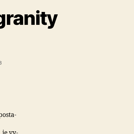
granity
3
posta­
 je vy­