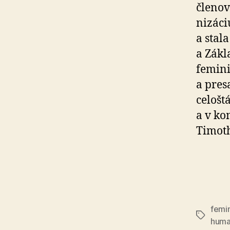
členov 
ni­záci
a stala
a Zákl
feminis
a pre­
celo­št
a v ko­
Timoth
femi
Značky
huma