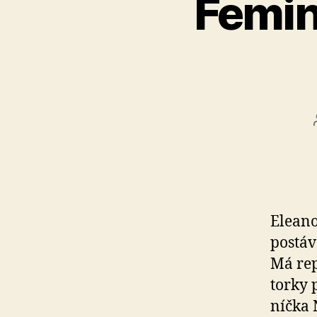
Femin
Eleano
postáv
Má repu
torky 
níčka N