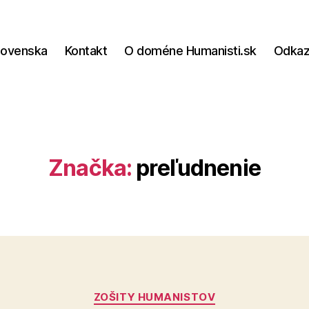
lovenska
Kontakt
O doméne Humanisti.sk
Odka
Značka:
preľudnenie
Kategórie
ZOŠITY HUMANISTOV