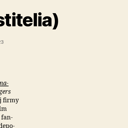
itelia)
23
­ma­
gers
ej firmy
ilm
 fan­
de­po­