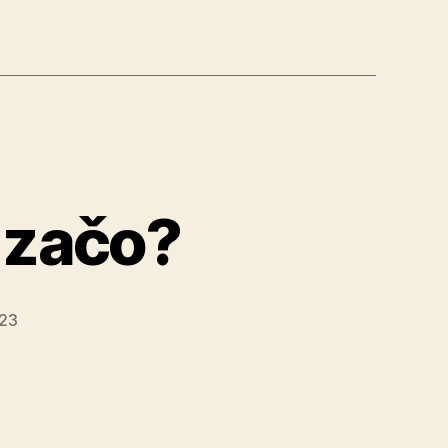
 začo?
023