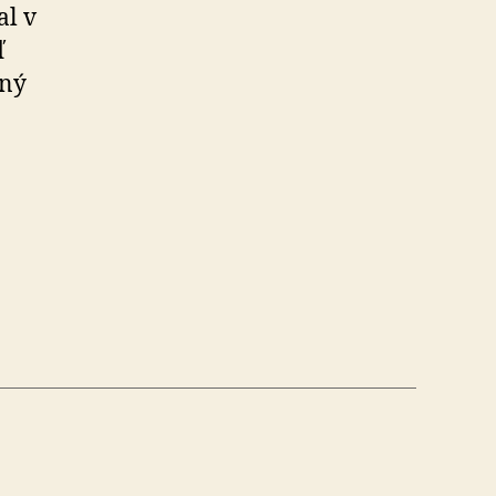
al v
ď
čný
ný