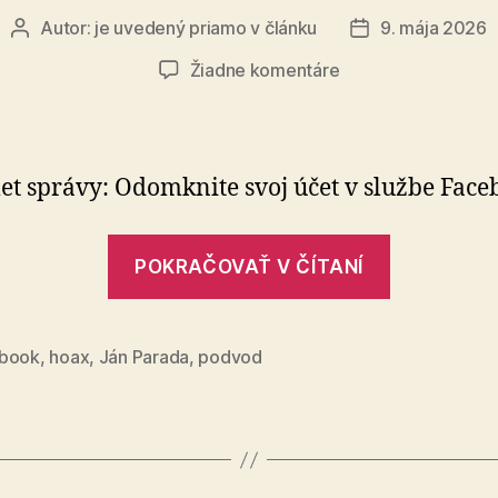
Autor:
je uvedený priamo v článku
9. mája 2026
Autor
Dátum
článku
článku
na
Žiadne komentáre
Takmer
by
som
prišiel
t správy: Odomknite svoj účet v službe Face
o
účet
„Takmer
na
POKRAČOVAŤ V ČÍTANÍ
by
Facebooku
som
prišiel
book
,
hoax
,
Ján Parada
,
podvod
o
účet
na
Facebook