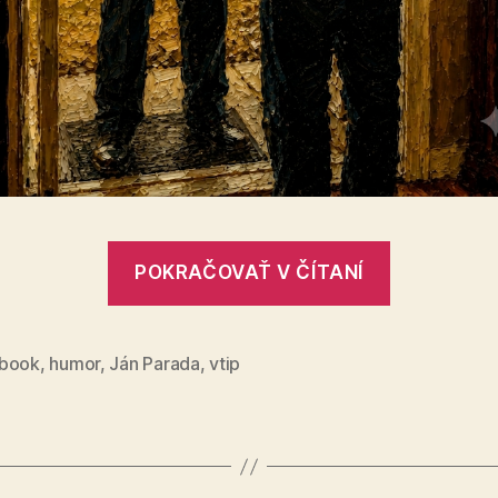
„Vráti
POKRAČOVAŤ V ČÍTANÍ
sa?“
book
,
humor
,
Ján Parada
,
vtip