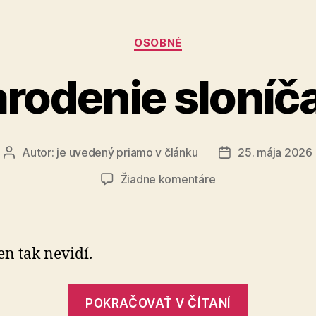
Kategórie
OSOBNÉ
rodenie sloníč
Autor:
je uvedený priamo v článku
25. mája 2026
Autor
Dátum
článku
článku
na
Žiadne komentáre
Narodenie
sloníčaťa
en tak nevidí.
„Naroden
POKRAČOVAŤ V ČÍTANÍ
sloníčaťa