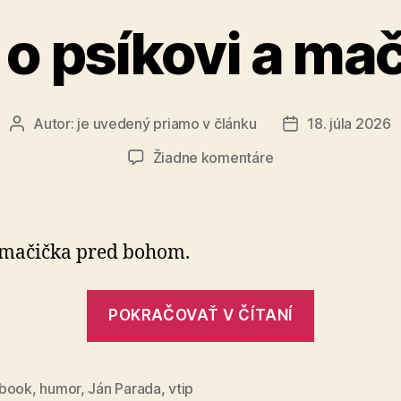
 o psíkovi a ma
Autor:
je uvedený priamo v článku
18. júla 2026
Autor
Dátum
článku
článku
na
Žiadne komentáre
Vtip
o
psíkovi
a
 mačička pred bohom.
mačičke
„Vtip
POKRAČOVAŤ V ČÍTANÍ
o
psíkovi
a
book
,
humor
,
Ján Parada
,
vtip