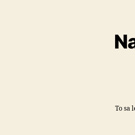
Na
To sa l