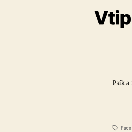
Vtip
Psík a
Face
Značky