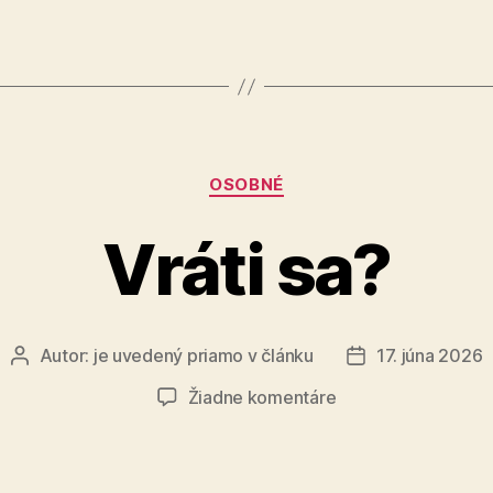
mačičke“
Kategórie
OSOBNÉ
Vráti sa?
Autor:
je uvedený priamo v článku
17. júna 2026
Autor
Dátum
článku
článku
na
Žiadne komentáre
Vráti
sa?