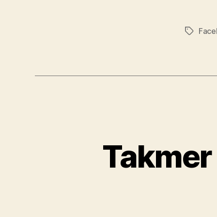
Face
Značky
Takmer 