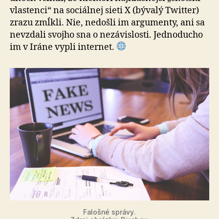
vlastenci“ na so­ciál­nej sieti X (bývalý Twitter)
zrazu zmĺkli. Nie, nedošli im argumenty, ani sa
nevzdali svojho sna o nezávislosti. Jednoducho
im v Iráne vypli internet.
Falošné správy.