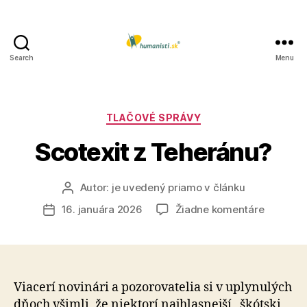
Search
Menu
Humanisti.sk
Kategórie
TLAČOVÉ SPRÁVY
Scotexit z Teheránu?
Autor:
je uvedený priamo v článku
Autor
článku
na
16. januára 2026
Žiadne komentáre
Dátum
Scotexit
článku
z
Teherán
Viacerí novinári a pozorovatelia si v uplynulých
dňoch všimli, že niektorí najhlasnejší „škótski