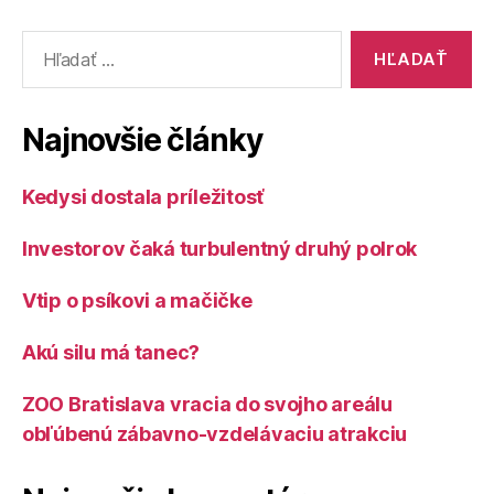
Vyhľadať:
Najnovšie články
Kedysi dostala príležitosť
Investorov čaká turbulentný druhý polrok
Vtip o psíkovi a mačičke
Akú silu má tanec?
ZOO Bratislava vracia do svojho areálu
obľúbenú zábavno-vzdelávaciu atrakciu