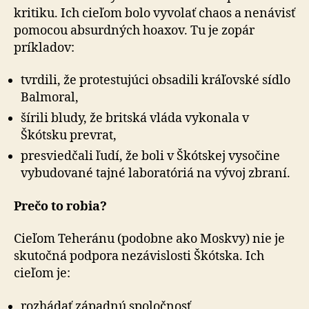
kritiku. Ich cieľom bolo vyvolať chaos a nenávisť
pomocou ab­sur­dných hoaxov. Tu je zopár
príkladov:
tvrdili, že protestujúci obsadili kráľovské sídlo
Bal­mo­ral,
šírili bludy, že britská vláda vykonala v
Škótsku prevrat,
presviedčali ľudí, že boli v Škótskej vysočine
vy­bu­do­va­né tajné laboratóriá na vývoj zbraní.
Prečo to robia?
Cieľom Teheránu (podobne ako Moskvy) nie je
skutočná podpora nezávislosti Škótska. Ich
cieľom je:
rozhádať západnú spoločnosť,