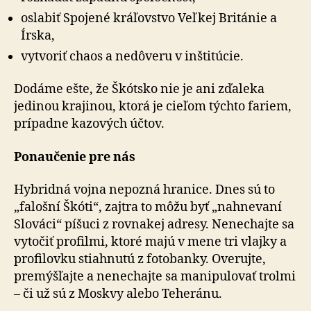
oslabiť Spojené kráľovstvo Veľkej Británie a
Írska,
vytvoriť chaos a nedôveru v inštitúcie.
Dodáme ešte, že Škótsko nie je ani zďaleka
jedinou krajinou, ktorá je cieľom týchto fariem,
prípadne ka­zo­vých účtov.
Ponaučenie pre nás
Hybridná vojna nepozná hranice. Dnes sú to
„falošní Škóti“, zajtra to môžu byť „nahnevaní
Slováci“ píšuci z rovnakej adresy. Nenechajte sa
vytočiť profilmi, ktoré majú v mene tri vlajky a
profilovku stiahnutú z fo­to­ban­ky. Overujte,
premýšľajte a nenechajte sa manipulovať trolmi
– či už sú z Moskvy alebo Teheránu.