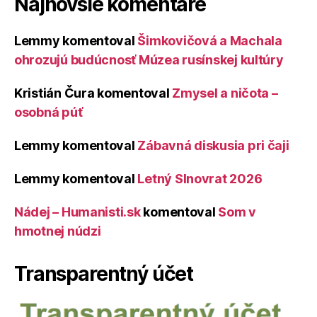
Najnovšie komentáre
Lemmy
komentoval
Šimkovičová a Machala
ohrozujú budúcnosť Múzea rusínskej kultúry
Kristián Čura
komentoval
Zmysel a ničota –
osobná púť
Lemmy
komentoval
Zábavná diskusia pri čaji
Lemmy
komentoval
Letný Slnovrat 2026
Nádej – Humanisti.sk
komentoval
Som v
hmotnej núdzi
Transparentný účet