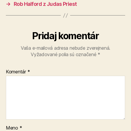
→
Rob Halford z Judas Priest
Pridaj komentár
Vaša e-mailová adresa nebude zverejnená.
Vyžadované polia sú označené
*
Komentár
*
Meno
*