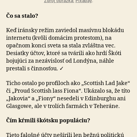
Zdroj obrázka:
Pixabay
.
Čo sa stalo?
Keď iránsky režim zaviedol masívnu blokádu
internetu (kvôli domácim protestom), na
opačnom konci sveta sa stala zvláštna vec.
Desiatky účtov, ktoré sa tvárili ako hrdí Škóti
bojujúci za nezávislosť od Londýna, náhle
prestali s činnosťou. ✓
Ticho ostalo po profiloch ako „Scottish Lad Jake“
či „Proud Scottish lass Fiona“. Ukázalo sa, že títo
„Jakovia“ a „Fiony“ nesedeli v Edinburghu ani
Glasgowe, ale v trolích far­mách v Teheráne.
Čím kŕmili škótsku populáciu?
Tieto falošné účty nešírili len bežnú politickú