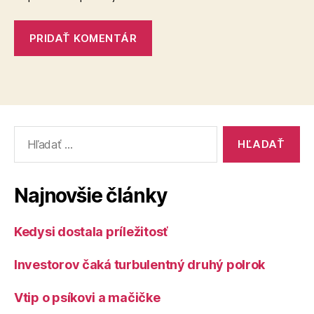
Vyhľadať:
Najnovšie články
Kedysi dostala príležitosť
Investorov čaká turbulentný druhý polrok
Vtip o psíkovi a mačičke