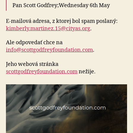
Pan Scott Godfrey;Wednesday 6th May
E-mailová adresa, z ktorej bol spam poslaný:
kimberly.martinez.15@cityas.org
.
Ale odpovedať chce na
info@scottgodfreyfoundation.com
.
Jeho webová stránka
scottgodfreyfoundation.com
nežije.