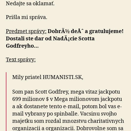
Nedajte sa oklamať.
Prišla mi správa.
Predmet správy:
DobrÃ½ deÅˆ a gratulujeme!
Dostali ste dar od NadÃ¡cie Scotta
Godfreyho…
Text správy:
Mily priatel HUMANISTI.SK,
Som pan Scott Godfrey, mega vitaz jackpotu
699 milionov $ v Mega milionovom jackpotu
a ak dostanete tento e-mail, potom bol vas e-
mail vybrany po spinballe. Vacsinu svojho
majetku som rozdal mnozstvu charitativnych
organizacii a organizacii. Dobrovolne som sa