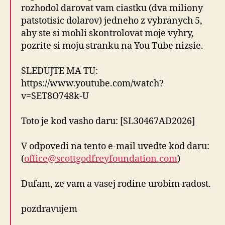
rozhodol darovat vam ciastku (dva miliony
patstotisic dolarov) jedneho z vybranych 5,
aby ste si mohli skontrolovat moje vyhry,
pozrite si moju stranku na You Tube nizsie.
SLEDUJTE MA TU:
https://www.youtube.com/watch?
v=SET8O748k-U
Toto je kod vasho daru: [SL30467AD2026]
V odpovedi na tento e-mail uvedte kod daru:
(
office@scottgodfreyfoundation.com
)
Dufam, ze vam a vasej rodine urobim radost.
pozdravujem