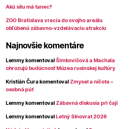
Akú silu má tanec?
ZOO Bratislava vracia do svojho areálu
obľúbenú zábavno-vzdelávaciu atrakciu
Najnovšie komentáre
Lemmy
komentoval
Šimkovičová a Machala
ohrozujú budúcnosť Múzea rusínskej kultúry
Kristián Čura
komentoval
Zmysel a ničota –
osobná púť
Lemmy
komentoval
Zábavná diskusia pri čaji
Lemmy
komentoval
Letný Slnovrat 2026