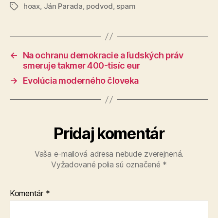
hoax
,
Ján Parada
,
podvod
,
spam
Značky
←
Na ochranu demokracie a ľudských práv
smeruje takmer 400-tisíc eur
→
Evolúcia moderného človeka
Pridaj komentár
Vaša e-mailová adresa nebude zverejnená.
Vyžadované polia sú označené
*
Komentár
*