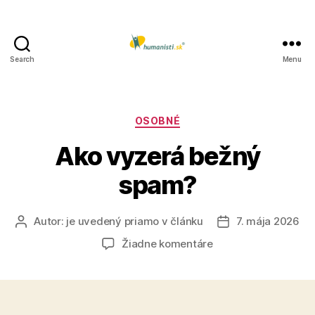
Search
Menu
Humanisti.sk
Kategórie
OSOBNÉ
Ako vyzerá bežný
spam?
Autor:
je uvedený priamo v článku
7. mája 2026
Autor
Dátum
článku
článku
na
Žiadne komentáre
Ako
vyzerá
bežný
spam?