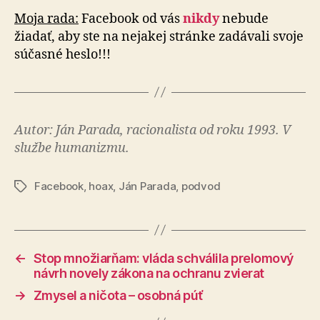
Moja rada:
Facebook od vás
nikdy
nebude
žiadať, aby ste na nejakej stránke zadávali svoje
súčasné heslo!!!
Autor: Ján Parada, racionalista od roku 1993. V
službe humanizmu.
Facebook
,
hoax
,
Ján Parada
,
podvod
Značky
←
Stop množiarňam: vláda schválila prelomový
návrh novely zákona na ochranu zvierat
→
Zmysel a ničota – osobná púť