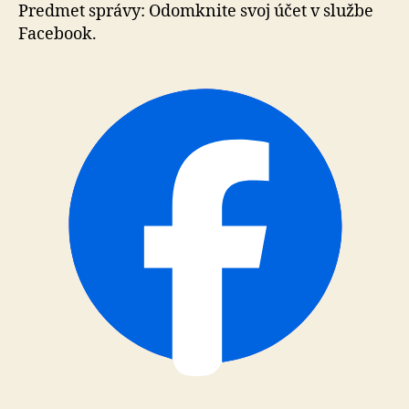
o
Predmet správy: Odomknite svoj účet v službe
účet
Facebook.
na
Facebooku