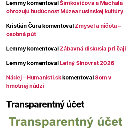
Lemmy
komentoval
Šimkovičová a Machala
ohrozujú budúcnosť Múzea rusínskej kultúry
Kristián Čura
komentoval
Zmysel a ničota –
osobná púť
Lemmy
komentoval
Zábavná diskusia pri čaji
Lemmy
komentoval
Letný Slnovrat 2026
Nádej – Humanisti.sk
komentoval
Som v
hmotnej núdzi
Transparentný účet