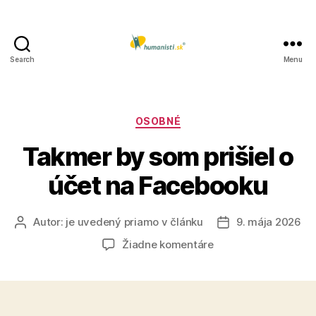
Search
Menu
Humanisti.sk
Kategórie
OSOBNÉ
Takmer by som prišiel o
účet na Facebooku
Autor:
je uvedený priamo v článku
9. mája 2026
Autor
Dátum
článku
článku
na
Žiadne komentáre
Takmer
by
som
prišiel