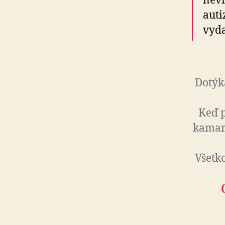
nevi
auti
vyda
Dotýk
Keď p
kamará
Všetko