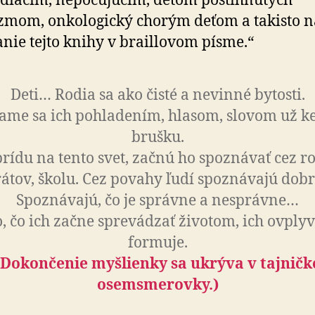
diacim, nepočujúcim, deťom postihnutých
zmom, onkologický chorým deťom a takisto n
nie tejto knihy v braillovom písme.“
Deti… Rodia sa ako čisté a nevinné bytosti.
ame sa ich pohladením, hlasom, slovom už ke
brušku.
rídu na tento svet, začnú ho spoznávať cez r
tov, školu. Cez povahy ľudí spoznávajú dobro
Spoznávajú, čo je správne a nesprávne…
, čo ich začne sprevádzať životom, ich ovply
formuje.
(Dokončenie myšlienky sa ukrýva v tajničk
osemsmerovky.)