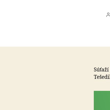
č
Súťaží
Tešedi