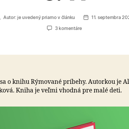
Autor:
je uvedený priamo v článku
11. septembra 20
Autor
Dátum
lánku
článku
na
3 komentáre
Súťažná
osemsmerovka
č.
11
 sa o knihu Rýmované príbehy. Autorkou je A
ková. Kniha je veľmi vhodná pre malé deti.