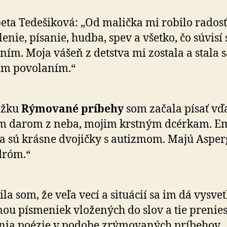
eta Tedešiková: „Od malička mi robilo radosť
lenie, písanie, hudba, spev a všetko, čo súvisí 
ím. Moja vášeň z detstva mi zostala a stala s
ím povolaním.“
ižku
Rýmované príbehy
som začala písať vď
m darom z neba, mojim krstným dcérkam. E
a sú krásne dvojičky s autizmom. Majú Aspe
dróm.“
tila som, že veľa vecí a situácií sa im dá vysvetl
ou písmeniek vložených do slov a tie prenies
nia poézie v podobe zrýmovaných príbehov,