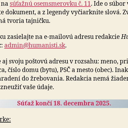
 na
súťažnú osemsmerovku č. 11
. Ide o súbor 
te dokument, a z legendy vyčiarknite slová. 
á tvoria tajničku.
ku zasielajte na e-mailovú adresu redakcie
Hu
k
:
admin@humanisti.sk
.
 aj svoju poštovú adresu v rozsahu: meno, prie
ica, číslo domu (bytu), PSČ a mesto (obec). Inak
zaradení do žrebovania. Redakcia nemá žiade
zneužiť vaše údaje.
Súťaž končí 18. decembra 2025.
rke: