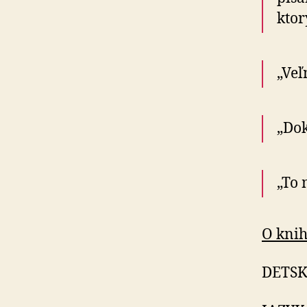
ktor
„Veľ
„Dok
„To 
O knih
DETSK