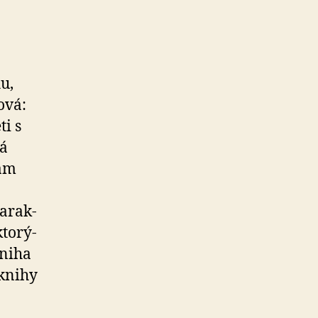
u,
ová:
i s
á
kám
­rak­
to­rý­
Kniha
 knihy