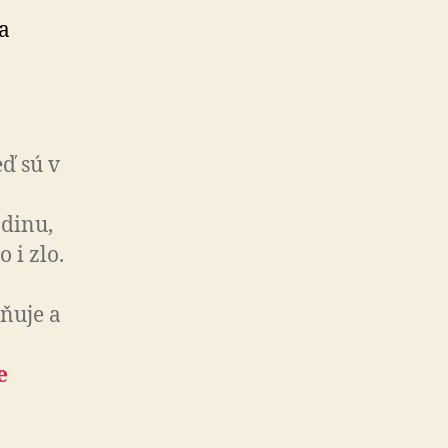
a
ď sú v
odinu,
 i zlo.
vňuje a
e