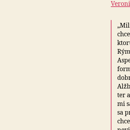
Veron
„Mil
chce
ktor
Rýmo
Asp
form
dobr
Alžb
ter 
mi s
sa p
chce