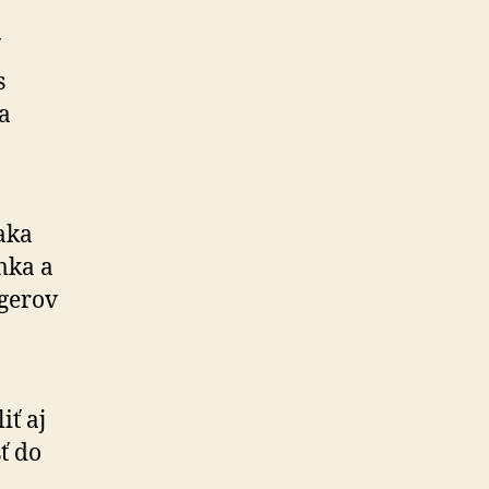
s
a
aka
mka a
rgerov
iť aj
ť do