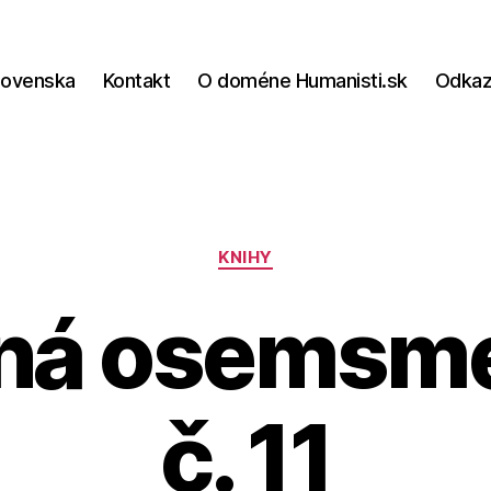
lovenska
Kontakt
O doméne Humanisti.sk
Odka
Kategórie
KNIHY
ná osemsm
č. 11