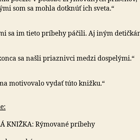
ými som sa mohla dotknúť ich sveta.“
mi sa im tieto príbehy páčili. Aj iným detičká
onca sa našli priaznivci medzi dospelými.“
ma motivovalo vydať túto knižku.“
e:
Á KNIŽKA: Rýmované príbehy