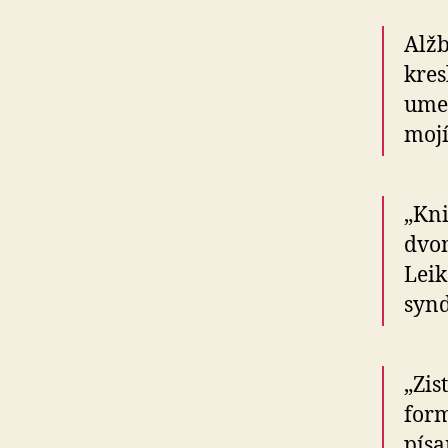
Alžb
kres
umen
moj
„Kn
dvo
Leik
syn
„Zis
form
písa