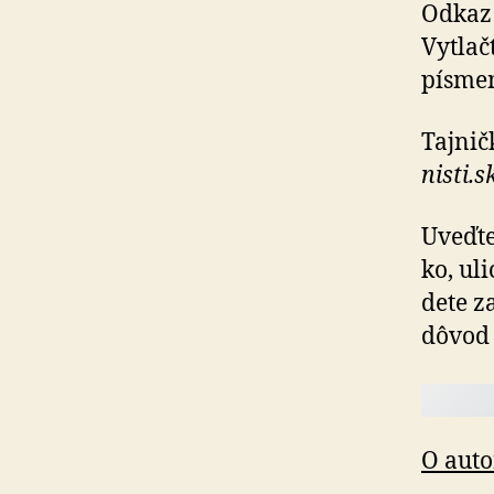
Odkaz
Vytlač
písmen
Tajnič
nis­ti.s
Uveďte
ko, ul
de­te 
dôvod 
O auto