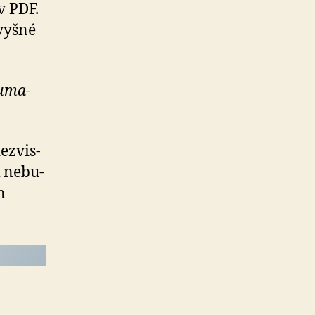
v PDF.
Zvyšné
­ma­
z­vis­
 ne­bu­
n