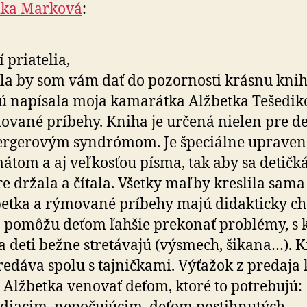
ika Marková
:
í priatelia,
la by som vám dať do pozornosti krásnu knih
ú napísala moja kamarátka Alžbetka Tešedik
vané príbehy. Kniha je určená nielen pre det
ergerovým syndrómom. Je špeciálne upraven
átom a aj veľkosťou písma, tak aby sa detič
e držala a čítala. Všetky maľby kreslila sama
etka a rýmované príbehy majú didakticky cha
a pomôžu deťom ľahšie prekonať problémy, s k
a deti bežne stretávajú (výsmech, šikana…). 
redáva spolu s tajničkami. Výťažok z predaja
 Alžbetka venovať deťom, ktoré to potrebujú: