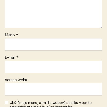
Meno
*
E-mail
*
Adresa webu
Uložiť moje meno, e-mail a webovú stránku v tomto
prehliadači pre moje budúce komentáre.