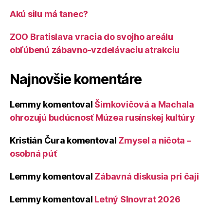
Akú silu má tanec?
ZOO Bratislava vracia do svojho areálu
obľúbenú zábavno-vzdelávaciu atrakciu
Najnovšie komentáre
Lemmy
komentoval
Šimkovičová a Machala
ohrozujú budúcnosť Múzea rusínskej kultúry
Kristián Čura
komentoval
Zmysel a ničota –
osobná púť
Lemmy
komentoval
Zábavná diskusia pri čaji
Lemmy
komentoval
Letný Slnovrat 2026