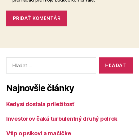
Vyhľadať:
Najnovšie články
Kedysi dostala príležitosť
Investorov čaká turbulentný druhý polrok
Vtip o psíkovi a mačičke