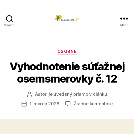
Search
Menu
Humanisti.sk
Kategórie
OSOBNÉ
Vyhodnotenie súťažnej
osemsmerovky č. 12
Autor:
je uvedený priamo v článku
Autor
článku
na
1. marca 2026
Žiadne komentáre
Dátum
Vyhodnot
článku
súťažnej
osemsmer
č.