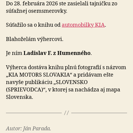
12
Do 28. februára 2026 ste zasielali tajničku zo
súťažnej osemsmerovky.
Súťažilo sa o knihu od
automobilky KIA
.
Blahoželám výhercovi.
Je ním
Ladislav F. z Humenného
.
Výherca dostáva knihu plnú fotografií s názvom
„KIA MOTORS SLOVAKIA“ a pridávam ešte
navyše publikáciu „SLOVENSKO
(SPRIEVODCA)“, v ktorej sa nachádza aj mapa
Slovenska.
Autor: Ján Parada.