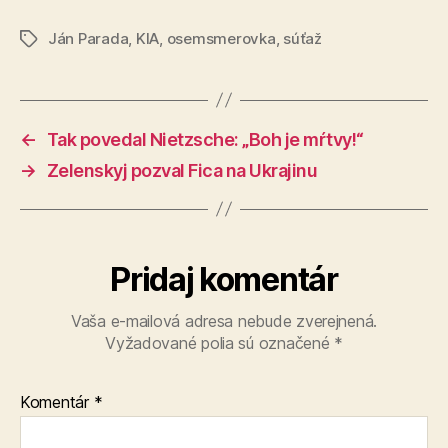
Ján Parada
,
KIA
,
osemsmerovka
,
súťaž
Značky
←
Tak povedal Nietzsche: „Boh je mŕtvy!“
→
Zelenskyj pozval Fica na Ukrajinu
Pridaj komentár
Vaša e-mailová adresa nebude zverejnená.
Vyžadované polia sú označené
*
Komentár
*