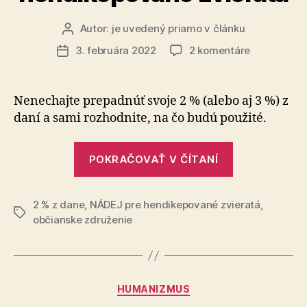
Autor:
je uvedený priamo v článku
Autor
článku
na
3. februára 2022
2 komentáre
Dátum
Darujte
článku
2
2
Nenechajte prepadnúť svoje 2 % (alebo aj 3 %) z
z
daní a sami rozhodnite, na čo budú použité.
dane
združeniu
„Darujte
NÁDEJ
POKRAČOVAŤ V ČÍTANÍ
2
pre
hendikepov
%
zvieratá
2 % z dane
,
NÁDEJ pre hendikepované zvieratá
z
,
Značky
občianske združenie
dane
združeniu
NÁDEJ
pre
Kategórie
HUMANIZMUS
hendikepov