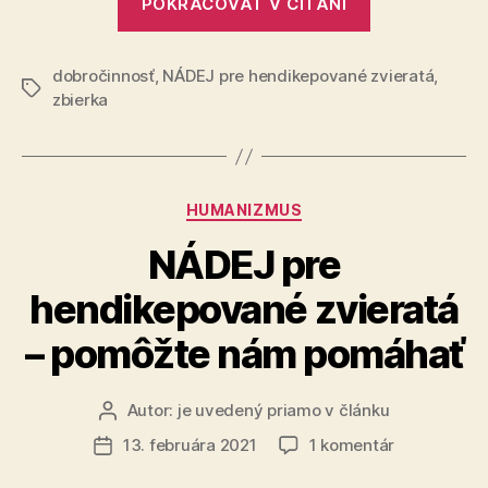
POKRAČOVAŤ V ČÍTANÍ
pre
hendikepov
dobročinnosť
,
NÁDEJ pre hendikepované zvieratá
zvieratá“
,
Značky
zbierka
Kategórie
HUMANIZMUS
NÁDEJ pre
hendikepované zvieratá
– pomôžte nám pomáhať
Autor:
je uvedený priamo v článku
Autor
článku
na
13. februára 2021
1 komentár
Dátum
NÁDEJ
článku