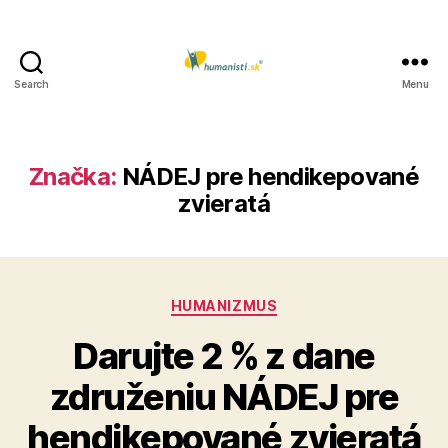
Search
Menu
Humanisti.sk
Značka:
NÁDEJ pre hendikepované
zvieratá
Kategórie
HUMANIZMUS
Darujte 2 % z dane
združeniu NÁDEJ pre
hendikepované zvieratá