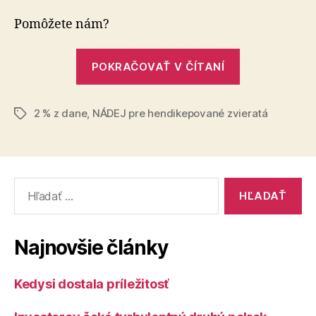
pre
hendikepov
Pomôžete nám?
zvieratá
–
„NÁDEJ
pomôžte
POKRAČOVAŤ V ČÍTANÍ
pre
nám
hendikepov
pomáhať
2 % z dane
,
NÁDEJ pre hendikepované zvieratá
zvieratá
Značky
–
pomôžte
nám
Vyhľadať:
pomáhať“
Najnovšie články
Kedysi dostala príležitosť