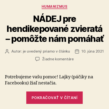
Kategórie
HUMANIZMUS
NÁDEJ pre
hendikepované zvieratá
– pomôžte nám pomáhať
Autor:
je uvedený priamo v článku
10. júna 2021
Autor
Dátum
článku
článku
na
Žiadne komentáre
NÁDEJ
pre
hendikepované
Potrebujeme vašu pomoc! Lajky (páčiky na
zvieratá
Facebooku) žiaľ nestačia.
–
pomôžte
„NÁDEJ
nám
POKRAČOVAŤ V ČÍTANÍ
pre
pomáhať
hendikepov