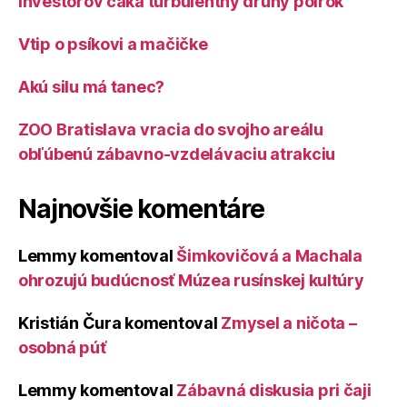
Investorov čaká turbulentný druhý polrok
Vtip o psíkovi a mačičke
Akú silu má tanec?
ZOO Bratislava vracia do svojho areálu
obľúbenú zábavno-vzdelávaciu atrakciu
Najnovšie komentáre
Lemmy
komentoval
Šimkovičová a Machala
ohrozujú budúcnosť Múzea rusínskej kultúry
Kristián Čura
komentoval
Zmysel a ničota –
osobná púť
Lemmy
komentoval
Zábavná diskusia pri čaji