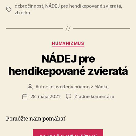
dobročinnosť
,
NÁDEJ pre hendikepované zvieratá
zvieratá
,
Značky
zbierka
–
pomôžte
nám
pomáhať“
Kategórie
HUMANIZMUS
NÁDEJ pre
hendikepované zvieratá
Autor:
je uvedený priamo v článku
Autor
článku
na
28. mája 2021
Žiadne komentáre
Dátum
NÁDEJ
článku
pre
hendikep
Pomôžte nám pomáhať.
zvieratá
„NÁDEJ