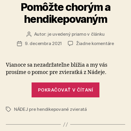
Pomôžte chorým a
zvieratá“
hendikepovaným
Autor:
je uvedený priamo v článku
Autor
článku
na
9. decembra 2021
Žiadne komentáre
Dátum
Pomôžt
článku
chorým
a
Vianoce sa nezadržateľne blížia a my vás
hendik
prosíme o pomoc pre zvieratká z Nádeje.
„Pomôžte
POKRAČOVAŤ V ČÍTANÍ
chorým
a
NÁDEJ pre hendikepované zvieratá
hendikepov
Značky