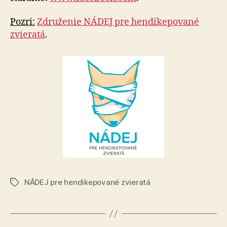
Pozri:
Združenie NÁDEJ pre hendikepované
zvieratá
.
NÁDEJ pre hendikepované zvieratá
Značky