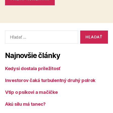
Vyhľadať:
Najnovšie články
Kedysi dostala príležitosť
Investorov čaká turbulentný druhý polrok
Vtip o psíkovi a mačičke
Akú silu má tanec?