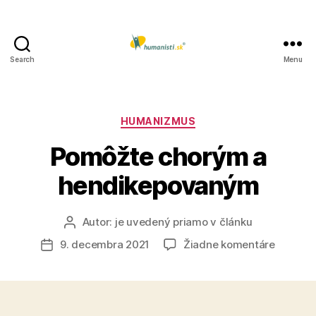
Search
Menu
Humanisti.sk
Kategórie
HUMANIZMUS
Pomôžte chorým a
hendikepovaným
Autor:
je uvedený priamo v článku
Autor
článku
na
9. decembra 2021
Žiadne komentáre
Dátum
Pomôžt
článku
chorým
a
hendik