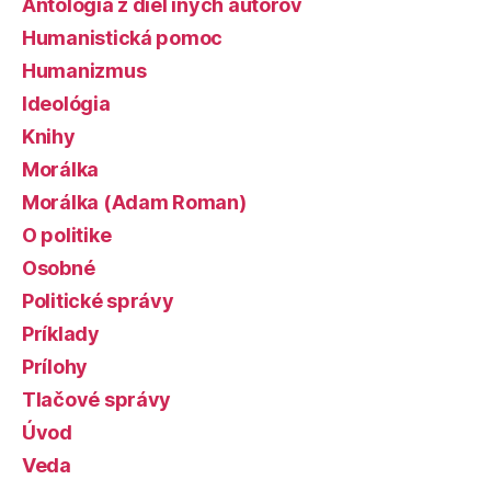
Antológia z diel iných autorov
Humanistická pomoc
Humanizmus
Ideológia
Knihy
Morálka
Morálka (Adam Roman)
O politike
Osobné
Politické správy
Príklady
Prílohy
Tlačové správy
Úvod
Veda