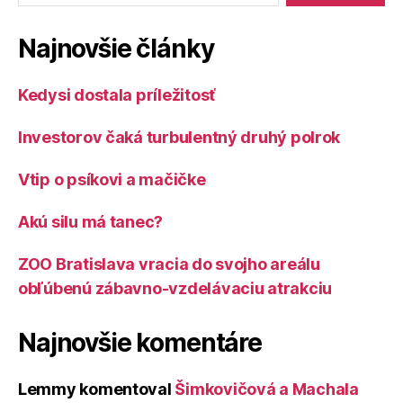
Najnovšie články
Kedysi dostala príležitosť
Investorov čaká turbulentný druhý polrok
Vtip o psíkovi a mačičke
Akú silu má tanec?
ZOO Bratislava vracia do svojho areálu
obľúbenú zábavno-vzdelávaciu atrakciu
Najnovšie komentáre
Lemmy
komentoval
Šimkovičová a Machala