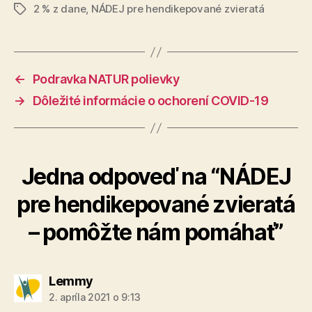
2 % z dane
,
NÁDEJ pre hendikepované zvieratá
Značky
←
Podravka NATUR polievky
→
Dôležité informácie o ochorení COVID-19
Jedna odpoveď na “NÁDEJ
pre hendikepované zvieratá
– pomôžte nám pomáhať”
hovorí:
Lemmy
2. apríla 2021 o 9:13