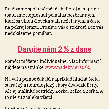
Prežívame spolu náročné chvíle, aj aj napriek
tomu sme neprestali pomáhať bezbranným,
ktorí sa vinou človeka stali neželanými a často
na pokraji smrti. Prosíme vás o štedrosť. Bez vás
nedokážeme pomáhať.
Darujte nám 2 % z dane
Pomôcť môžete i individuálne. Viac informácií
nájdete na stránke
www.nadejzvierat.sk
.
Na vašu pomoc čakajú napríklad hluchá Stela,
staručký a neurologický chorý čivaviak Beny.
Ale aj malinké sestričky Zorka, Želka a Žofka. A
to nie sú zďaleka všetci!
Prosíme vás preto o pomoc.