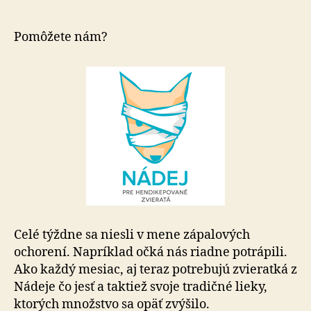
hendikepov
zvieratá
–
Pomôžete nám?
pomôžte
nám
pomáhať
Celé týždne sa niesli v mene zápalových
ochorení. Napríklad očká nás riadne potrápili.
Ako každý mesiac, aj teraz potrebujú zvieratká z
Nádeje čo jesť a taktiež svoje tradičné lieky,
ktorých množstvo sa opäť zvýšilo.