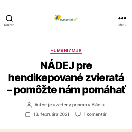
Search
Menu
Humanisti.sk
Kategórie
HUMANIZMUS
NÁDEJ pre
hendikepované zvieratá
– pomôžte nám pomáhať
Autor:
je uvedený priamo v článku
Autor
článku
na
13. februára 2021
1 komentár
Dátum
NÁDEJ
článku
pre