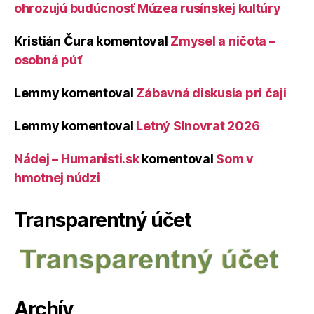
ohrozujú budúcnosť Múzea rusínskej kultúry
Kristián Čura
komentoval
Zmysel a ničota –
osobná púť
Lemmy
komentoval
Zábavná diskusia pri čaji
Lemmy
komentoval
Letný Slnovrat 2026
Nádej – Humanisti.sk
komentoval
Som v
hmotnej núdzi
Transparentný účet
Archív