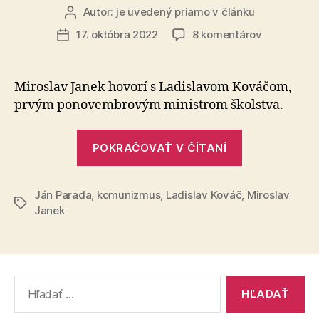
Autor:
je uvedený priamo v článku
Autor
článku
na
17. októbra 2022
8 komentárov
Dátum
V
článku
súkruží
búrlivých
Miroslav Janek hovorí s Ladislavom Kováčom,
čias
prvým ponovembrovým ministrom školstva.
„V
POKRAČOVAŤ V ČÍTANÍ
súkruží
búrlivých
Ján Parada
,
komunizmus
,
Ladislav Kováč
čias“
,
Miroslav
Značky
Janek
Vyhľadať: