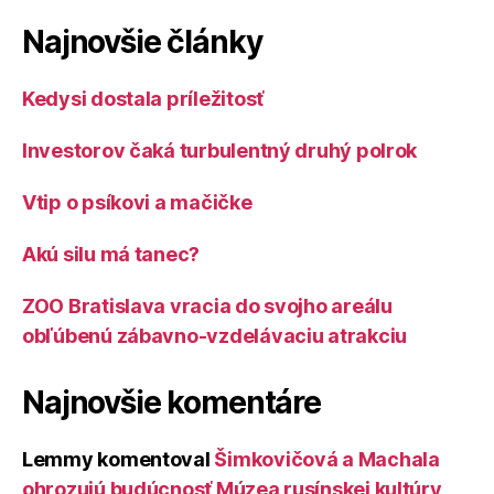
Najnovšie články
Kedysi dostala príležitosť
Investorov čaká turbulentný druhý polrok
Vtip o psíkovi a mačičke
Akú silu má tanec?
ZOO Bratislava vracia do svojho areálu
obľúbenú zábavno-vzdelávaciu atrakciu
Najnovšie komentáre
Lemmy
komentoval
Šimkovičová a Machala
ohrozujú budúcnosť Múzea rusínskej kultúry