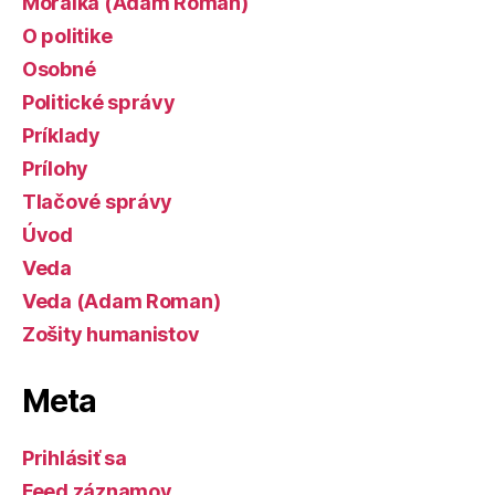
Morálka (Adam Roman)
O politike
Osobné
Politické správy
Príklady
Prílohy
Tlačové správy
Úvod
Veda
Veda (Adam Roman)
Zošity humanistov
Meta
Prihlásiť sa
Feed záznamov