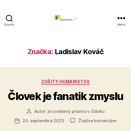
Search
Menu
Humanisti.sk
Značka:
Ladislav Kováč
Kategórie
ZOŠITY HUMANISTOV
Človek je fanatik zmyslu
Autor:
je uvedený priamo v článku
Autor
článku
na
24. septembra 2023
Žiadne komentáre
Dátum
Človek
článku