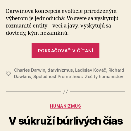
je
fanatik
Darwinova koncepcia evolúcie prirodzeným
zmyslu
výberom je jednoduchá: Vo svete sa vyskytujú
rozmanité entity – veci a javy. Vyskytujú sa
dovtedy, kým nezaniknú.
„Človek
POKRAČOVAŤ V ČÍTANÍ
je
fanatik
Charles Darwin
,
darvinizmus
,
Ladislav Kováč
zmyslu“
,
Richard
Značky
Dawkins
,
Spoločnosť Prometheus
,
Zošity humanistov
Kategórie
HUMANIZMUS
V súkruží búrlivých čias