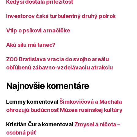
Kedysi dostala príležitosť
Investorov čaká turbulentný druhý polrok
Vtip o psíkovi a mačičke
Akú silu má tanec?
ZOO Bratislava vracia do svojho areálu
obľúbenú zábavno-vzdelávaciu atrakciu
Najnovšie komentáre
Lemmy
komentoval
Šimkovičová a Machala
ohrozujú budúcnosť Múzea rusínskej kultúry
Kristián Čura
komentoval
Zmysel a ničota –
osobná púť