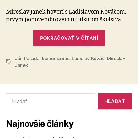
súkruží
búrlivých
Miroslav Janek hovorí s Ladislavom Kováčom,
čias
prvým ponovembrovým ministrom školstva.
„V
POKRAČOVAŤ V ČÍTANÍ
súkruží
búrlivých
Ján Parada
,
komunizmus
,
Ladislav Kováč
čias“
,
Miroslav
Značky
Janek
Vyhľadať:
Najnovšie články