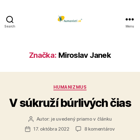
Search
Menu
Humanisti.sk
Značka:
Miroslav Janek
Kategórie
HUMANIZMUS
V súkruží búrlivých čias
Autor:
je uvedený priamo v článku
Autor
článku
na
17. októbra 2022
8 komentárov
Dátum
V
článku