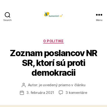
Search
Menu
Humanisti.sk
Kategórie
O POLITIKE
Zoznam poslancov NR
SR, ktorí sú proti
demokracii
Autor:
je uvedený priamo v článku
Autor
článku
na
3. februára 2021
3 komentáre
Dátum
Zoznam
článku
poslancov