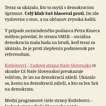
Teraz sa ukázalo, kto to myslí s demokraciou
úprimne.
Celý klub SaS hlasoval proti.
Im ide
vyslovene o moc, a na občanov zvysoka kašlú.
V prípade nezaradeného poslanca Petra Kmeca
môžem povedať, že strana SMER – sociálna
demokracia mala hada na hrudi, keď teraz sa
ukázalo, že je proti zlepšeniu podmienok pre
referendum.
Kotlebovci – Ľudová strana Naše Slovensko
(v
skratke ĽS Naše Slovensko) preukazuje
voličom, že im na demokracii záleží. Ukázalo
sa, komu na demokracii záleží, a kto sa len hrá
na demokrata.
Medzi programové ciele strany Kotlebovci –