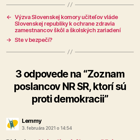
←
Výzva Slovenskej komory učiteľov vláde
Slovenskej republiky k ochrane zdravia
zamestnancov škôl a školských zariadení
→
Ste v bezpečí?
3 odpovede na “Zoznam
poslancov NR SR, ktorí sú
proti demokracii”
hovorí:
Lemmy
3. februára 2021 o 14:54