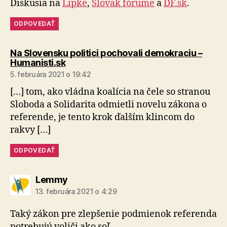
Diskusia na
Lipke
,
Slovak fórume
a
DF.sk
.
ODPOVEDAŤ
Na Slovensku politici pochovali demokraciu –
hovorí:
Humanisti.sk
5. februára 2021 o 19:42
[…] tom, ako vládna koalícia na čele so stranou
Sloboda a Solidarita odmietli novelu zákona o
referende, je tento krok ďalším klincom do
rakvy […]
ODPOVEDAŤ
hovorí:
Lemmy
13. februára 2021 o 4:29
Taký zákon pre zlepšenie podmienok referenda
potrebujú voliči ako soľ.