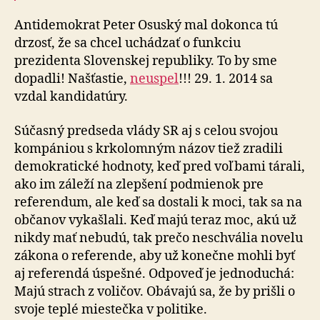
Antidemokrat Peter Osuský mal dokonca tú
drzosť, že sa chcel uchádzať o funkciu
prezidenta Slovenskej republiky. To by sme
dopadli! Našťastie,
neuspel
!!! 29. 1. 2014 sa
vzdal kandidatúry.
Súčasný predseda vlády SR aj s celou svojou
kompániou s krkolomným názov tiež zradili
demokratické hodnoty, keď pred voľbami tárali,
ako im záleží na zlepšení podmienok pre
referendum, ale keď sa dostali k moci, tak sa na
občanov vykašlali. Keď majú teraz moc, akú už
nikdy mať nebudú, tak prečo neschvália novelu
zákona o referende, aby už konečne mohli byť
aj referendá úspešné. Odpoveď je jednoduchá:
Majú strach z voličov. Obávajú sa, že by prišli o
svoje teplé miestečka v politike.