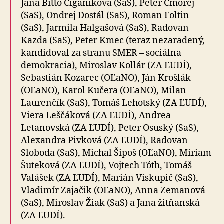
Jana Bittó Cigániková (SaS), Peter Cmorej
(SaS), Ondrej Dostál (SaS), Roman Foltin
(SaS), Jarmila Halgašová (SaS), Radovan
Kazda (SaS), Peter Kmec (teraz nezaradený,
kandidoval za stranu SMER – sociálna
demokracia), Miroslav Kollár (ZA ĽUDÍ),
Sebastián Kozarec (OĽaNO), Ján Krošlák
(OĽaNO), Karol Kučera (OĽaNO), Milan
Laurenčík (SaS), Tomáš Lehotský (ZA ĽUDÍ),
Viera Leščáková (ZA ĽUDÍ), Andrea
Letanovská (ZA ĽUDÍ), Peter Osuský (SaS),
Alexandra Pivková (ZA ĽUDÍ), Radovan
Sloboda (SaS), Michal Šipoš (OĽaNO), Miriam
Šuteková (ZA ĽUDÍ), Vojtech Tóth, Tomáš
Valášek (ZA ĽUDÍ), Marián Viskupič (SaS),
Vladimír Zajačik (OĽaNO), Anna Zemanová
(SaS), Miroslav Žiak (SaS) a Jana žitňanská
(ZA ĽUDÍ).