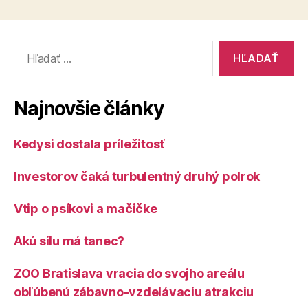
Vyhľadať:
Najnovšie články
Kedysi dostala príležitosť
Investorov čaká turbulentný druhý polrok
Vtip o psíkovi a mačičke
Akú silu má tanec?
ZOO Bratislava vracia do svojho areálu
obľúbenú zábavno-vzdelávaciu atrakciu