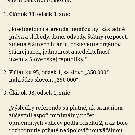
Návrh ústavného zákona:
Článok 93, odsek 3, znie:
„Predmetom referenda nemôžu byť základné
práva a slobody, dane, odvody, štátny rozpočet,
zmena štátnych hraníc, postavenie orgánov
štátnej moci, jednotnosť a nedeliteľnosť
územia Slovenskej republiky.“
V článku 95, odsek 1, sa slovo „350 000“
nahrádza slovom „250 000“.
Článok 98, odsek 1, znie:
„Výsledky referenda sú platné, ak sa na ňom
zúčastnil aspoň minimálny počet
oprávnených voličov podľa odseku 2, a ak bolo
rozhodnutie prijaté nadpolovičnou väčšinou