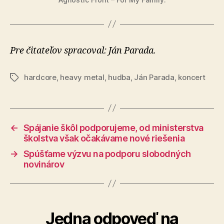
Pre čitateľov spracoval: Ján Parada.
hardcore
,
heavy metal
,
hudba
,
Ján Parada
,
koncert
Značky
←
Spájanie škôl podporujeme, od ministerstva
školstva však očakávame nové riešenia
→
Spúšťame výzvu na podporu slobodných
novinárov
Jedna odpoveď na