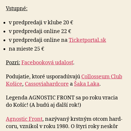
Vstupné:
v predpredaji v klube 20 €
v predpredaji online 22 €
v predpredaji online na
Ticketportal.sk
na mieste 25 €
Pozri:
Facebooková udalosť
.
Podujatie, ktoré usporadúvajú
Collosseum Club
Košice
,
Cassoviahardcore
a
Šaka Laka
.
Legenda AGNOSTIC FRONT sa po roku vracia
do Košíc! (A budú aj ďalší rok!)
Agnostic Front
, nazývaný krstným otcom hard­
coru, vznikol v roku 1980. O štyri roky neskôr