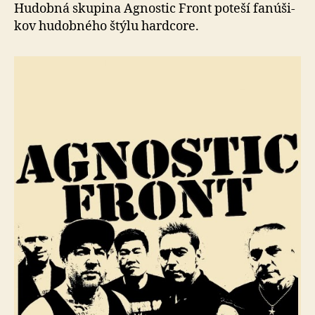
Košiciach
Hudobná skupina Agnostic Front poteší fa­nú­ši­
kov hu­dob­né­ho štýlu hard­core.