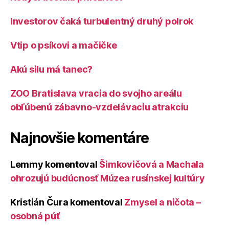
Investorov čaká turbulentný druhý polrok
Vtip o psíkovi a mačičke
Akú silu má tanec?
ZOO Bratislava vracia do svojho areálu
obľúbenú zábavno-vzdelávaciu atrakciu
Najnovšie komentáre
Lemmy
komentoval
Šimkovičová a Machala
ohrozujú budúcnosť Múzea rusínskej kultúry
Kristián Čura
komentoval
Zmysel a ničota –
osobná púť