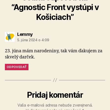
“Agnostic Front vystúpi v
Košiciach”
hovorí:
Lemmy
5. júna 2024 o 4:09
23. júna mám narodeniny, tak vám ďakujem za
skvelý darček.
ODPOVEDAŤ
Pridaj komentár
Vaša e-mailová adresa nebude zverejnená.