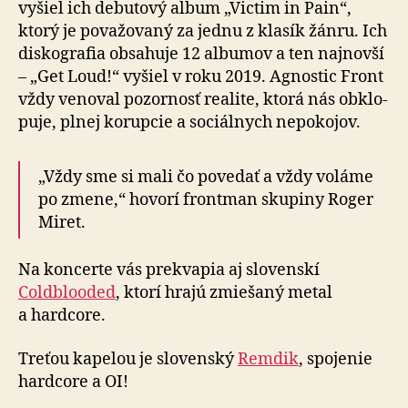
vyšiel ich debutový album „Victim in Pain“,
ktorý je po­va­žo­va­ný za jednu z klasík žánru. Ich
disko­gra­fia obsahuje 12 albumov a ten naj­novší
– „Get Loud!“ vyšiel v roku 2019. Agnostic Front
vždy ve­no­val po­zor­nosť realite, ktorá nás obklo­
pu­je, plnej ko­rup­cie a so­ciál­nych ne­po­ko­jov.
„Vždy sme si mali čo povedať a vždy voláme
po zmene,“ hovorí frontman skupiny Roger
Miret.
Na koncerte vás prekvapia aj slovenskí
Coldblooded
, ktorí hrajú zmiešaný metal
a hard­core.
Treťou kapelou je slovenský
Remdik
, spojenie
hard­core a OI!