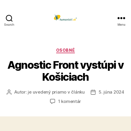
Search
Menu
Humanisti.sk
Kategórie
OSOBNÉ
Agnostic Front vystúpi v
Košiciach
Autor:
je uvedený priamo v článku
5. júna 2024
Autor
Dátum
článku
článku
na
1 komentár
Agnostic
Front
vystúpi
v