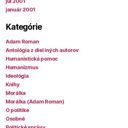
júl 2001
január 2001
Kategórie
Adam Roman
Antológia z diel iných autorov
Humanistická pomoc
Humanizmus
Ideológia
Knihy
Morálka
Morálka (Adam Roman)
O politike
Osobné
Politické správy